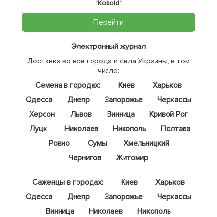
"Kobold"
Перейти
Электронный журнал
Доставка во все города и села Украины, в том
числе:
Семена в городах:
Киев
Харьков
Одесса
Днепр
Запорожье
Черкассы
Херсон
Львов
Винница
Кривой Рог
Луцк
Николаев
Никополь
Полтава
Ровно
Сумы
Хмельницкий
Чернигов
Житомир
Саженцы в городах:
Киев
Харьков
Одесса
Днепр
Запорожье
Черкассы
Винница
Николаев
Никополь