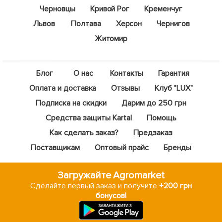
Черновцы
Кривой Рог
Кременчуг
Львов
Полтава
Херсон
Чернигов
Житомир
Блог
О нас
Контакты
Гарантия
Оплата и доставка
Отзывы
Клуб "LUX"
Подписка на скидки
Дарим до 250 грн
Средства защиты Kartal
Помощь
Как сделать заказ?
Предзаказ
Поставщикам
Оптовый прайс
Бренды
Загружайте Agromarket
Сделайте первый заказ и получите
+200 грн
бонусов!