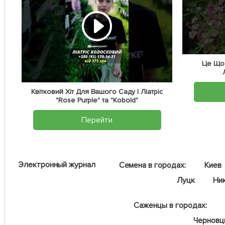
Це Що,
Квітковий Хіт Для Вашого Саду | Ліатріс
"Rose Purple" та "Kobold"
Перейти
Электронный журнал
Семена в городах:
Киев
Луцк
Ни
Саженцы в городах:
Чернов