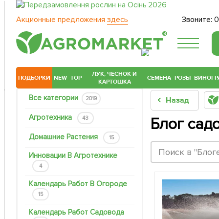
Акционные предложения
здесь
Звоните:
0
®
ЛУК, ЧЕСНОК И
ПОДБОРКИ
NEW
TOP
СЕМЕНА
РОЗЫ
ВИНОГР
КАРТОШКА
Все категории
2019
Назад
Агротехника
43
Блог сад
Домашние Растения
15
Инновации В Агротехнике
4
Календарь Работ В Огороде
15
Календарь Работ Садовода