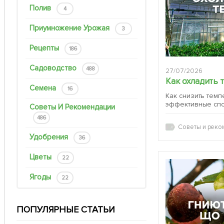
Полив
4
Приумножение Урожая
3
Рецепты
186
Садоводство
488
27/07/2026
Как охладить 
Семена
16
Как снизить темп
эффективные сп
Советы И Рекомендации
486
Советы и реко
Удобрения
36
Цветы
22
Ягоды
22
ПОПУЛЯРНЫЕ СТАТЬИ