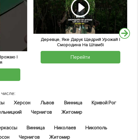
Деревце, Яке Дарує Щедрий Урожай |
Смородина На Штамбі
Перейти
 Врожаю |
я
 числе:
сы
Херсон
Львов
Винница
Кривой Рог
ельницкий
Чернигов
Житомир
еркассы
Винница
Николаев
Никополь
рсон
Чернигов
Житомир