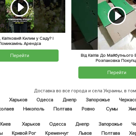
 Квітковий Килим у Саду? |
Ломикамінь Арендса
Перейти
Від Квітів До Майбутнього
Розпаковка Покупц
Перейти
Доставка во все города и села Украины, в том
Харьков
Одесса
Днепр
Запорожье
Черкас
колаев
Никополь
Полтава
Ровно
Сумы
Хм
Киев
Харьков
Одесса
Днепр
Запорожье
Ч
цы
Кривой Рог
Кременчуг
Львов
Полтава
Хе