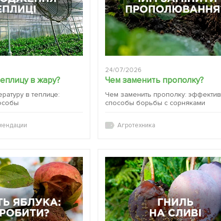
24/07/2026
теплицу в жару?
Чем заменить прополку?
ературу в теплице:
Чем заменить прополку: эффекти
особы
способы борьбы с сорняками
мендации
Агротехника