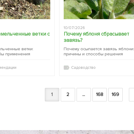
10/07/2026
змельченные ветки с
Почему яблоня сбрасывает
завязь?
ельченные ветки:
Почему осыпается завязь яблони
бы применения
причины и способы решения
мендации
Садоводство
1
2
...
168
169