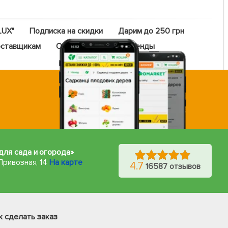
LUX"
Подписка на скидки
Дарим до 250 грн
ставщикам
Оптовый прайс
Бренды
для сада и огорода»
Привозная, 14
На карте
4.7
16587 отзывов
Фейсбук
Телеграм
к сделать заказ
Вайбер