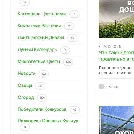
14
Календарь Цветочника
7
Комнатные Растения
75
Ландшафтный Дизайн
74
03/08/2026
Лунный Календарь
59
Что такое дож
правильно его
Многолетние Цветы
144
Все о дождевани
правила полива
Новости
103
Овощи
88
Полив
Огород
154
Победители Конкурсов
47
Подкормка Овощных Культур
3