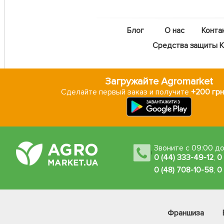
Блог
О нас
Конта
Средства защиты Ka
Загружайте Agromarket
Сделайте первый заказ и получите
+200 грн
Звоните с 09:00 до
0 (44) 333-49-12
,
0
0 (48) 708-10-58
,
0
Франшиза