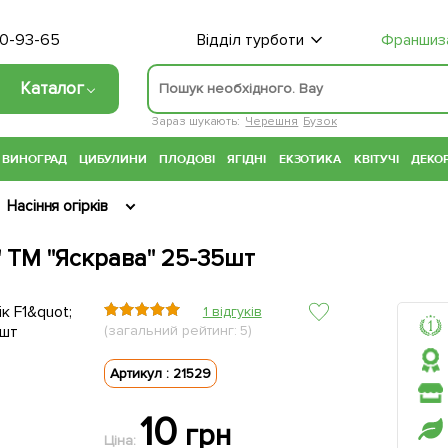
70-93-65
Відділ турботи
Франшиз
Каталог
Зараз шукають:
Черешня
Бузок
ВИНОГРАД
ЦИБУЛИНИ
ПЛОДОВІ
ЯГІДНІ
ЕКЗОТИКА
КВІТУЧІ
ДЕКОР
Насіння огірків
" ТМ "Яскрава" 25-35шт
1 відгуків
(загальний рейтинг: 5)
Артикул : 21529
10
грн
Ціна: