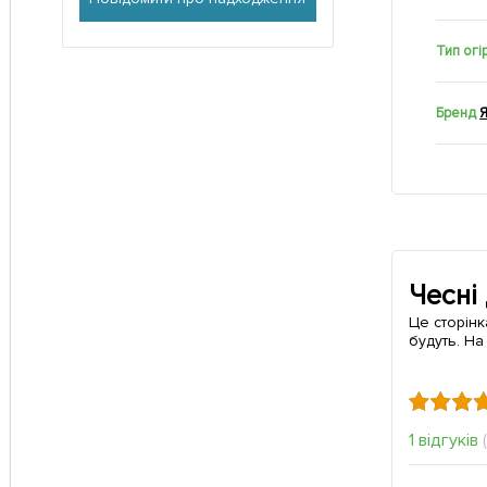
Тип огі
Бренд
Чесні
Це сторінк
будуть. На
1 відгуків