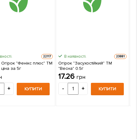
вності.
В наявності.
22117
23881
 Огірок "Фенікс плюс" ТМ
Огірок "Засухостійкий" ТМ
 ціна за 5г
"Весна" 0.5г
Огі
17.26
н
грн
"Ве
1
+
-
+
КУПИТИ
КУПИТИ
-