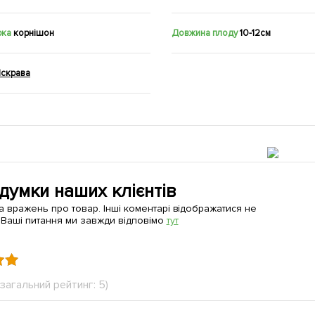
рка
корнішон
Довжина плоду
10-12см
Яскрава
 думки наших клієнтів
а вражень про товар. Інші коментарі відображатися не
 Ваші питання ми завжди відповімо
тут
(загальний рейтинг: 5)