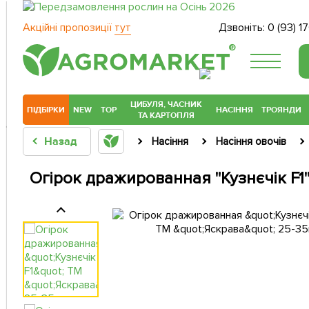
Акційні пропозиції
тут
Дзвоніть:
0 (93) 1
®
ЦИБУЛЯ, ЧАСНИК
ПІДБІРКИ
NEW
TOP
НАСІННЯ
ТРОЯНДИ
ТА КАРТОПЛЯ
Назад
Насіння
Насіння овочів
Огірок дражированная "Кузнєчік F1