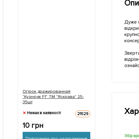
Опи
Дуже с
відкри
крупно
консер
Зверта
відріз
ознай
Огірок дражированная
"Кузнєчік F1" ТМ "Яскрава" 25-
35шт
Хар
Немає в наявності
21529
10
грн
Збір в
Повідомити про надходження