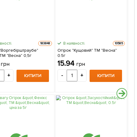
вності.
В наявності.
183848
10585
 "Воргебірштраубе"
Огірок "Кущовий" ТМ "Весна"
Огі
 ТМ "Весна" 0,5г
0.5г
0.2
5
15.94
1
грн
грн
+
-
+
-
КУПИТИ
КУПИТИ