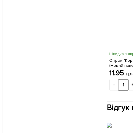
Швидка відп
Огірок "Кор
(Новий паке
11.95
гр
-
Відгук 