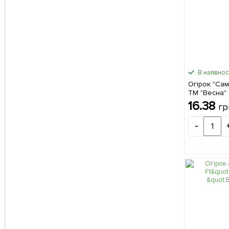
В наявност
Огірок "Са
ТМ "Весна" 
(самозапил
16.38
гр
-