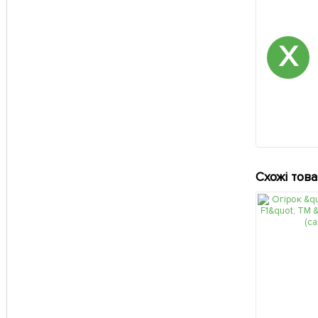
Х
Схожі тов