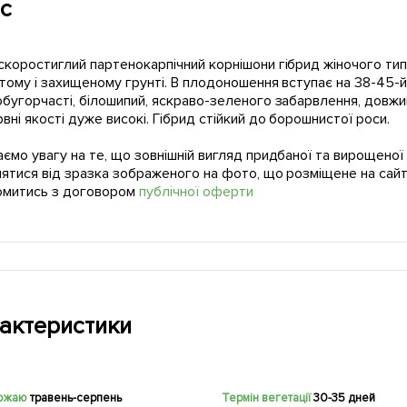
с
коростиглий партенокарпічний корнішони гібрид жіночого тип
тому і захищеному грунті. В плодоношення вступає на 38-45-й 
бугорчасті, білошипий, яскраво-зеленого забарвлення, довжин
вні якості дуже високі. Гібрид стійкий до борошнистої роси.
ємо увагу на те, що зовнішній вигляд придбаної та вирощено
нятися від зразка зображеного на фото, що розміщене на сайт
омитись з договором
публічної оферти
актеристики
рожаю
травень-серпень
Термін вегетації
30-35 дней