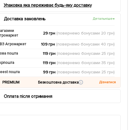
Упаковка яка переживає будь-яку доставку
Доставка замовлень
Детальніше
→
агазини
29 грн
(повернемо
бонусами
20
грн)
громаркет
109 грн
(повернемо
бонусами
40
грн)
ВЗ Агромаркет
119 грн
(повернемо
бонусами
25
грн)
ова пошта
119 грн
(повернемо
бонусами
35
грн)
крпошта
99 грн
(повернемо
бонусами
25
грн)
eest пошта
PREMIUM
Безкоштовна доставка
Дізнатися
Оплата після отримання