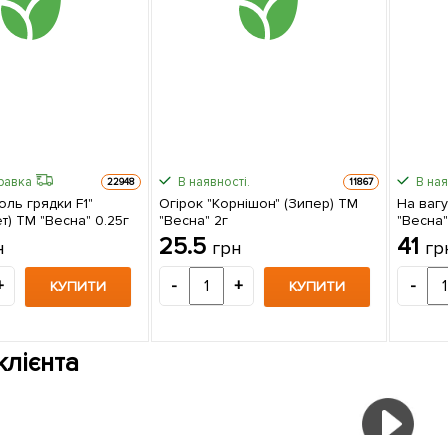
равка
В наявності.
В ная
22948
11867
оль грядки F1"
Огірок "Корнішон" (Зипер) ТМ
На вагу
т) ТМ "Весна" 0.25г
"Весна" 2г
"Весна"
25.5
41
н
грн
гр
+
-
+
-
КУПИТИ
КУПИТИ
клієнта