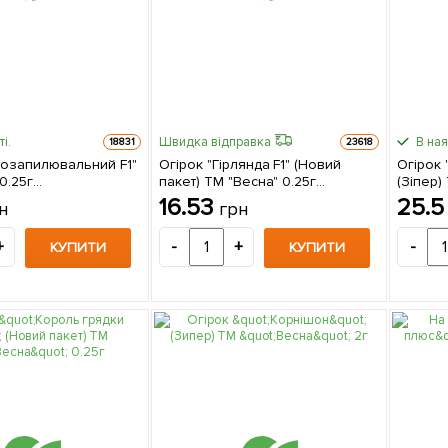
і.
Швидка відправка
В ная
18831
23618
мозапилювальний F1"
Огірок "Гірлянда F1" (Новий
Огірок
0.25г
пакет) ТМ "Весна" 0.25г
(Зіпер)
ьний)
(самозапильний)
16.53
25.
н
грн
+
-
+
-
КУПИТИ
КУПИТИ