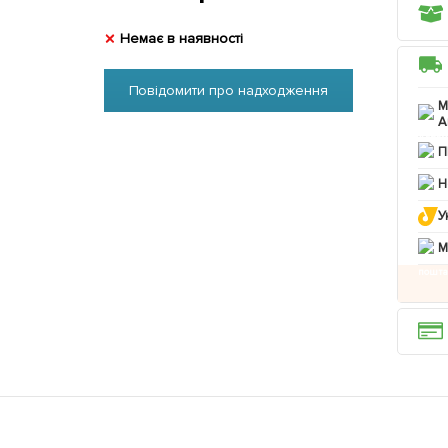
Немає в наявності
Повідомити про надходження
М
А
П
Н
У
M