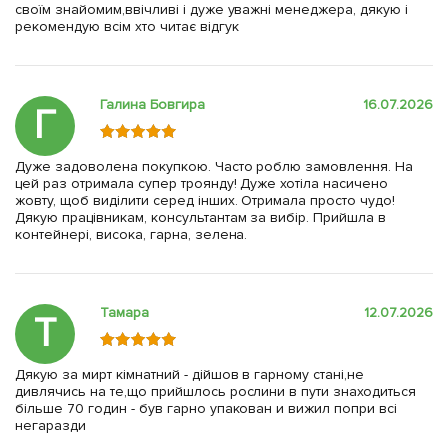
своїм знайомим,ввічливі і дуже уважні менеджера, дякую і
рекомендую всім хто читає відгук
Галина Бовгира
16.07.2026
Г
Дуже задоволена покупкою. Часто роблю замовлення. На
цей раз отримала супер троянду! Дуже хотіла насичено
жовту, щоб виділити серед інших. Отримала просто чудо!
Дякую працівникам, консультантам за вибір. Прийшла в
контейнері, висока, гарна, зелена.
Тамара
12.07.2026
Т
Дякую за мирт кімнатний - дійшов в гарному стані,не
дивлячись на те,що прийшлось рослини в пути знаходиться
більше 70 годин - був гарно упакован и вижил попри всі
негаразди