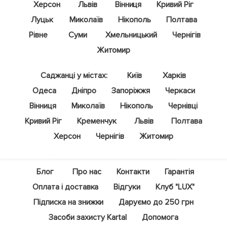
Херсон
Львів
Вінниця
Кривий Ріг
Луцьк
Миколаїв
Нікополь
Полтава
Рівне
Суми
Хмельницький
Чернігів
Житомир
Саджанці у містах:
Київ
Харків
Одеса
Дніпро
Запоріжжя
Черкаси
Вінниця
Миколаїв
Нікополь
Чернівці
Кривий Ріг
Кременчук
Львів
Полтава
Херсон
Чернігів
Житомир
Блог
Про нас
Контакти
Гарантія
Оплата і доставка
Відгуки
Клуб "LUX"
Підписка на знижки
Даруємо до 250 грн
Засоби захисту Kartal
Допомога