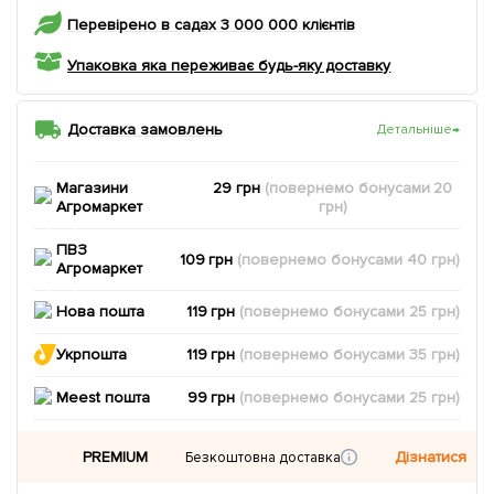
Перевірено в садах 3 000 000 клієнтів
Упаковка яка переживає будь-яку доставку
Доставка замовлень
Детальніше
→
Магазини
29 грн
(повернемо
бонусами
20
Агромаркет
грн)
ПВЗ
109 грн
(повернемо
бонусами
40
грн)
Агромаркет
Нова пошта
119 грн
(повернемо
бонусами
25
грн)
Укрпошта
119 грн
(повернемо
бонусами
35
грн)
Meest пошта
99 грн
(повернемо
бонусами
25
грн)
PREMIUM
Дізнатися
Безкоштовна доставка