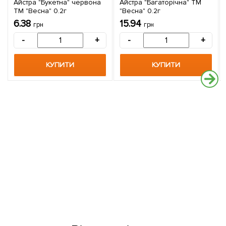
Айстра "Букетна" червона
Айстра "Багаторічна" ТМ
ТМ "Весна" 0.2г
"Весна" 0.2г
6.38
15.94
грн
грн
-
+
-
+
КУПИТИ
КУПИТИ