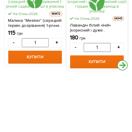
На Осінь-2026
189472
На Осінь-2026
64345
Малина "Meeker" (середній
Лавандін білий «Іній»
термін дозрівання) 1-річний
(корисний і дуже
саджанець 1 шт в упаковці
115
грн
ароматний сорт) горщик Р9
180
грн
1 саджанець в упаковці
-
+
-
+
КУПИТИ
КУПИТИ