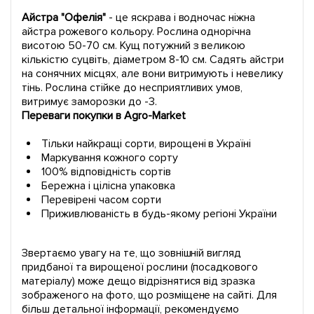
Айстра "Офелія"
- ​​це яскрава і водночас ніжна
айстра рожевого кольору. Рослина однорічна
висотою 50-70 см. Кущ потужний з великою
кількістю суцвіть, діаметром 8-10 см. Садять айстри
на сонячних місцях, але вони витримують і невелику
тінь. Рослина стійке до несприятливих умов,
витримує заморозки до -3.
Переваги покупки в Agro-Market
Тільки найкращі сорти, вирощені в Україні
Маркування кожного сорту
100% відповідність сортів
Бережна і цілісна упаковка
Перевірені часом сорти
Приживлюваність в будь-якому регіоні України
Звертаємо увагу на те, що зовнішній вигляд
придбаної та вирощеної рослини (посадкового
матеріалу) може дещо відрізнятися від зразка
зображеного на фото, що розміщене на сайті. Для
більш детальної інформації, рекомендуємо