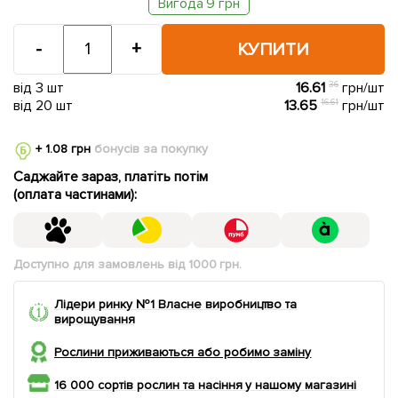
Вигода 9 грн
-
+
КУПИТИ
від 3 шт
16.61
36
грн/шт
від 20 шт
13.65
16.61
грн/шт
+ 1.08 грн
бонусів за покупку
Саджайте зараз, платіть потім
(оплата частинами):
Доступно для замовлень від 1000 грн.
Лідери ринку №1 Власне виробництво та
вирощування
Рослини приживаються або робимо заміну
16 000 сортів рослин та насіння у нашому магазині