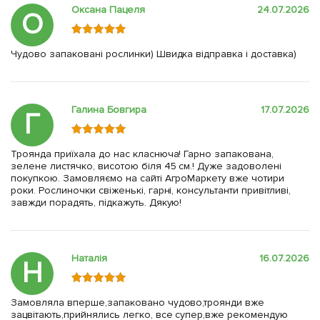
Оксана Пацеля
24.07.2026
О
Чудово запаковані рослинки) Швидка відправка і доставка)
Галина Бовгира
17.07.2026
Г
Троянда приїхала до нас класнюча! Гарно запакована,
зелене листячко, висотою біля 45 см.! Дуже задоволені
покупкою. Замовляємо на сайті АгроМаркету вже чотири
роки. Рослиночки свіженькі, гарні, консультанти привітливі,
завжди порадять, підкажуть. Дякую!
Наталія
16.07.2026
Н
Замовляла вперше,запаковано чудово,троянди вже
зацвітають,прийнялись легко, все супер,вже рекомендую