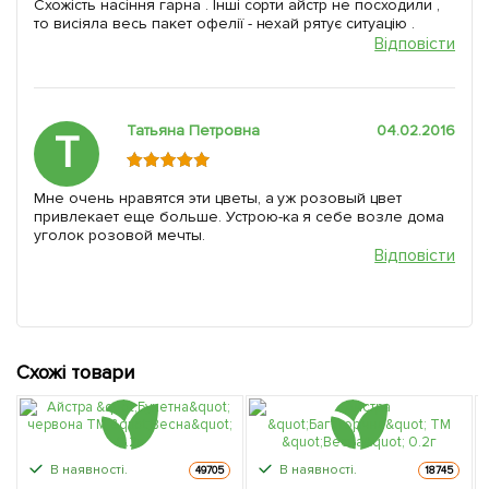
Схожість насіння гарна . Інші сорти айстр не посходили ,
то висіяла весь пакет офелії - нехай рятує ситуацію .
Відповісти
Татьяна Петровна
04.02.2016
Т
Мне очень нравятся эти цветы, а уж розовый цвет
привлекает еще больше. Устрою-ка я себе возле дома
уголок розовой мечты.
Відповісти
Схожі товари
В наявності.
В наявності.
49705
18745