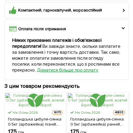
Компактний, гарноквітучий, морозостійкий
Оплата після отримання
Ніяких прихованих платежів і обов'язкової
передоплати!
Ви завжди знаєте, скільки заплатите
за замовлення і точну вартість доставки. Так само,
можете оплатити замовлення після огляду
посилки, коли переконаєтеся, що з рослинами все
прекрасно.
Дізнатися більше про оплату
З цим товаром рекомендують
На Осінь-2026
На Осінь-2026
16175
40835
Голландська цибуля-сіянка
Голландська цибуля-сіянка
0.5кг (арбажейка) пізній,
0.5кг (арбажейка) ранній,
жовтий "Sturon"
жовтий "Радар"
175
175
грн
грн