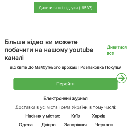
Дивитися всі відгуки (16587)
Більше відео ви можете
Дивитися
побачити на нашому youtube
все
каналі
Від Квітів До Майбутнього Врожаю | Розпаковка Покупця
Перейти
Електронний журнал
Доставка в усі міста і села України, в тому числі:
Насіння у містах:
Київ
Харків
Одеса
Дніпро
Запоріжжя
Черкаси