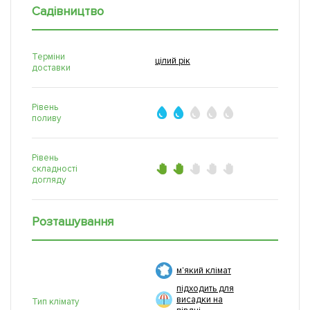
Садівництво
Терміни
цілий рік
доставки
Рівень
поливу
Рівень
складності
догляду
Розташування
м'який клімат
підходить для
висадки на
Тип клімату