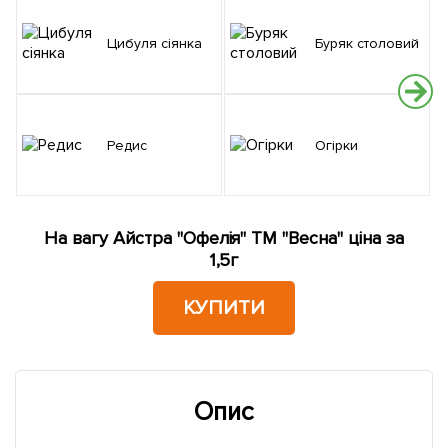
Цибуля сіянка
Буряк столовий
Редис
Огірки
На вагу Айстра "Офелія" ТМ "Весна" ціна за
1,5г
КУПИТИ
Опис