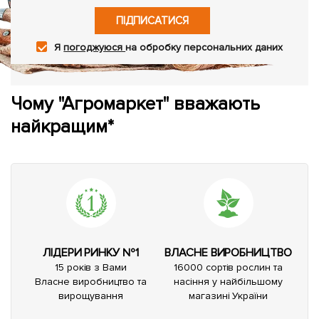
ПІДПИСАТИСЯ
Я
погоджуюся
на обробку персональних даних
Чому "Агромаркет" вважають
найкращим*
ЛІДЕРИ РИНКУ №1
ВЛАСНЕ ВИРОБНИЦТВО
15 років з Вами
16000 сортів рослин та
Власне виробництво та
насіння у найбільшому
вирощування
магазині України