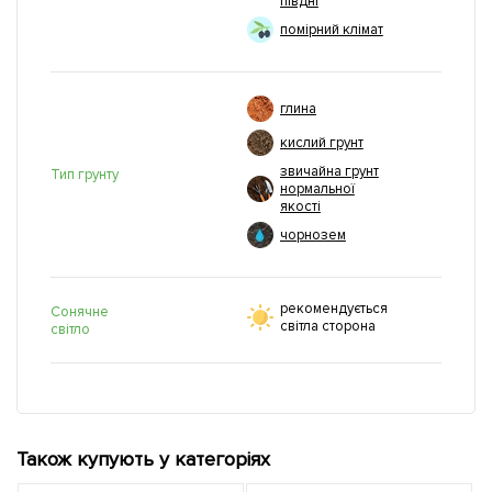
півдні
помірний клімат
глина
кислий грунт
звичайна грунт
Тип грунту
нормальної
якості
чорнозем
рекомендується
Сонячне
світла сторона
світло
Також купують у категоріях