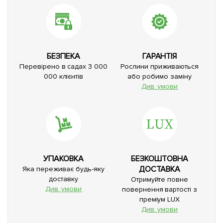
БЕЗПЕКА
ГАРАНТІЯ
Перевірено в садах 3 000
Рослини приживаються
000 клієнтів
або робимо заміну
Див. умови
УПАКОВКА
БЕЗКОШТОВНА
ДОСТАВКА
Яка переживає будь-яку
доставку
Отримуйте повне
Див. умови
повернення вартості з
преміум LUX
Див. умови