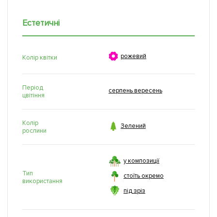
Естетичні

рожевий
Колір квітки
Період
серпень вересень
цвітіння
Колір

Зелений
рослини
у композиції
Тип
стоїть окремо
використання
під зріз