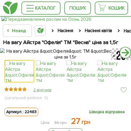
КАТАЛОГ
ПОШУК
КОШИК
Назад
Насіння
Насіння квітів
Нас
На вагу Айстра "Офелія" ТМ "Весна" ціна за 1,5г
2 відгуків
(загальний рейтинг: 5)
Артикул : 22483
Швидка відправка
27
грн
Ціна:
36 грн