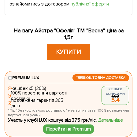
ознайомитись з договором
публічної оферти
На вагу Айстра "Офелія" ТМ "Весна" ціна за
1,5г
КУПИТИ
PREMIUM LUX
*БЕЗКОШТОВНА ДОСТАВКА
кешбек х5 (20%)
КЕШБЕК
100% повернення вартості
БОНУСАМИ
1.08
доставки
5.4
подовжена гарантія 365
днів
*Під "безкоштовною доставкою" мається на увазі 100% повернення
вартості бонусами.
Участь у клубі LUX коштує від 37,5 грн/міс.
Детальніше
Перейти на Premium