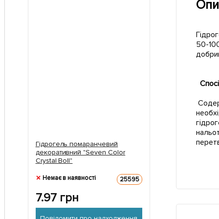
Опи
Гідрог
50-100
добрив
Спосі
Cодерж
необхі
гідрог
нальот
перетв
Гідрогель помаранчевий
декоративний "Seven Color
Crystal Boll"
Немає в наявності
25595
7.97
грн
Повідомити про надходження