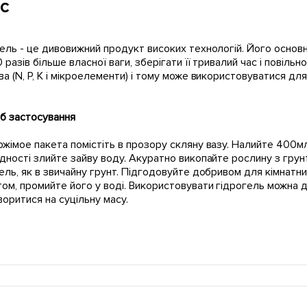
с
ель - це дивовижний продукт високих технологій. Його основн
 разів більше власної ваги, зберігати її тривалий час і повільн
а (N, P, K і мікроелементи) і тому може використовуватися дл
б застосування
імое пакета помістіть в прозору скляну вазу. Налийте 400мл 
дності злийте зайву воду. Акуратно викопайте рослину з грунт
ель, як в звичайну грунт. Підгодовуйте добривом для кімнатни
ом, промийте його у воді. Використовувати гідрогель можна до 
оритися на суцільну масу.