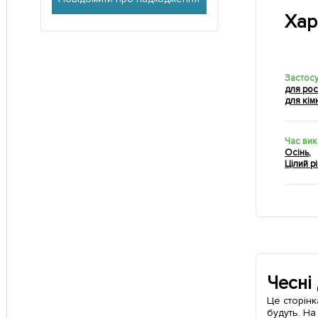
Хар
Застос
для ро
для кім
Час ви
Осінь
,
Цілий р
Чесні
Це сторінк
будуть. На