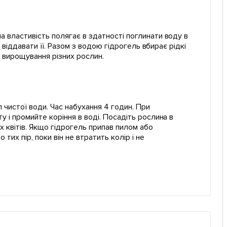
а властивість полягає в здатності поглинати воду в
о віддавати її. Разом з водою гідрогель вбирає рідкі
я вирощування різних рослин.
чистої води. Час набухання 4 годин. При
у і промийте коріння в воді. Посадіть рослина в
х квітів. Якщо гідрогель припав пилом або
тих пір, поки він не втратить колір і не