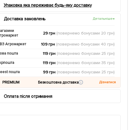
Упаковка яка переживає будь-яку доставку
Доставка замовлень
Детальніше
→
агазини
29 грн
(повернемо
бонусами
20
грн)
громаркет
109 грн
(повернемо
бонусами
40
грн)
ВЗ Агромаркет
119 грн
(повернемо
бонусами
25
грн)
ова пошта
119 грн
(повернемо
бонусами
35
грн)
крпошта
99 грн
(повернемо
бонусами
25
грн)
eest пошта
PREMIUM
Безкоштовна доставка
Дізнатися
Оплата після отримання