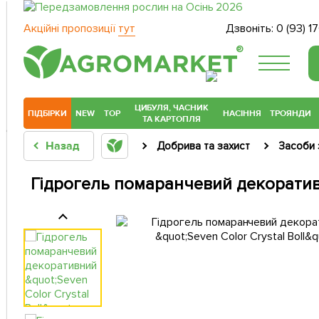
Акційні пропозиції
тут
Дзвоніть:
0 (93) 1
®
ЦИБУЛЯ, ЧАСНИК
ПІДБІРКИ
NEW
TOP
НАСІННЯ
ТРОЯНДИ
ТА КАРТОПЛЯ
Назад
Добрива та захист
Засоби 
Гідрогель помаранчевий декоративни