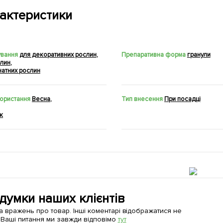
актеристики
ування
для декоративних рослин
,
Препаративна форма
гранули
слин
,
натних рослин
користання
Весна
,
Тип внесення
При посадці
ік
 думки наших клієнтів
а вражень про товар. Інші коментарі відображатися не
 Ваші питання ми завжди відповімо
тут