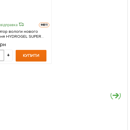
відправка
44811
ятор вологи нового
ння HYDROGEL SUPER
S (Гідрогель
грн
чистому для обробки
) ТМ "AGRO-X" 50г
+
КУПИТИ