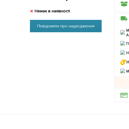
Немає в наявності
Повідомити про надходження
М
А
П
Н
У
M