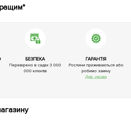
кращим*
О
БЕЗПЕКА
ГАРАНТІЯ
Перевірено в садах 3 000
Рослини приживаються або
000 клієнтів
робимо заміну
Див. умови
магазину