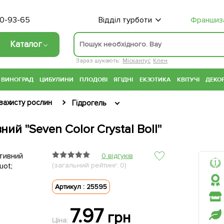
70-93-65
Відділ турботи
Франшиз
Каталог
Зараз шукають:
Міскантус
Клен
ВИНОГРАД
ЦИБУЛИНИ
ПЛОДОВІ
ЯГІДНІ
ЕКЗОТИКА
КВІТУЧІ
ДЕКОР
захисту рослин
Гідрогель
й "Seven Color Crystal Boll"
0 відгуків
(загальний рейтинг: 0)
Артикул : 25595
7.97
грн
Ціна: