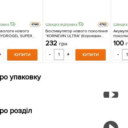
равка
Швидка відправка
Швидка 
47440
47162
 вологи нового
Біостимулятор нового покоління
Акумул
 HYDROGEL SUPER
"KORNEVIN ULTRA" (Корневин
поколі
ідрогель
Ультра) ТМ "AGRO-X" 100г
PURE - 
232
100
грн
ому для обробки
ультра
 "AGRO-X" 100г
коренів
+
-
+
-
КУПИТИ
КУПИТИ
про упаковку
ро розділ