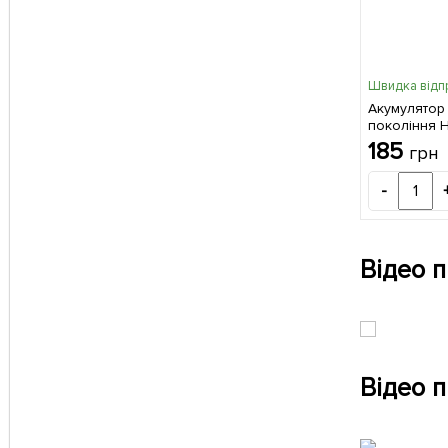
Швидка відп
Акумулятор
покоління
PURE - S (Г
185
грн
ультрачист
коренів) ТМ
-
Відео 
Відео п