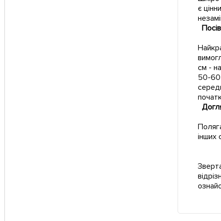
є цінн
незамі
Посі
Найкра
вимогл
см - н
50-60 
середн
початк
Догл
Поляга
інших 
Зверта
відріз
ознай