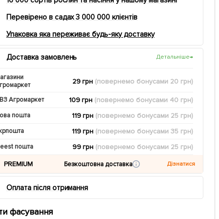
Перевірено в садах 3 000 000 клієнтів
Упаковка яка переживає будь-яку доставку
Доставка замовлень
Детальніше
→
агазини
29 грн
(повернемо
бонусами
20
грн)
громаркет
109 грн
(повернемо
бонусами
40
грн)
ВЗ Агромаркет
119 грн
(повернемо
бонусами
25
грн)
ова пошта
119 грн
(повернемо
бонусами
35
грн)
крпошта
99 грн
(повернемо
бонусами
25
грн)
eest пошта
PREMIUM
Безкоштовна доставка
Дізнатися
Оплата після отримання
ти фасування