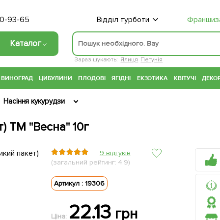
70-93-65
Відділ турботи
Франшиз
Каталог
Зараз шукають:
Ялиця
Петунія
ВИНОГРАД
ЦИБУЛИНИ
ПЛОДОВІ
ЯГІДНІ
ЕКЗОТИКА
КВІТУЧІ
ДЕКОР
Насіння кукурудзи
) ТМ "Весна" 10г
9 відгуків
(загальний рейтинг: 4.9)
Артикул : 19306
22.13
грн
Ціна: