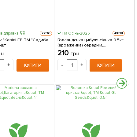
відправка
На Осінь-2026
22566
40838
 "Кавілі F1" ТМ "Садиба
Голландська цибуля-сіянка 0.5кг
На 
5шт
(арбажейка) середній,
вел
подовжений, золотистий
"Ве
210
3
рн
грн
"Бамбергер"
+
-
+
-
КУПИТИ
КУПИТИ