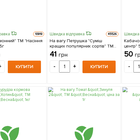
равка
Швидка відправка
Швидка 
10919
45526
монний" ТМ "Насіння
На вагу Петрушка "Суміш
Кабачок
5г
кращих популярних сортів" ТМ
центр" 
"Весна" ціна за 10г
41
50
н
грн
г
+
-
+
-
КУПИТИ
КУПИТИ