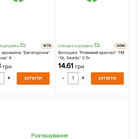
відправка
Швидка відправка
18779
26549
 ароматна "Багаторічна"
Волошка "Рожевий кристал" ТМ
на" 1г
"GL Seeds" 0.5г
Кав
8
14.61
грн
грн
(Ве
2
+
-
+
КУПИТИ
КУПИТИ
-
Розташування