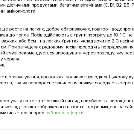
ими дієтичними продуктами, багатими вітамінами (С, В1, В2, В5, Р
нні амінокислоти.
в
ще росте на легких, добре обігриваючих, повітро-і водопрон
ива до тепла. Посів здійснюють в грунт, прогріту до 10 ° С, 
а важких, або 8см - на легких ґрунтах, укладаючи по 2-3 насі
см. При загущених рядовому посіві проводять проріджування
ій смузі рекомендується вирощувати через розсаду, яку перес
у червня.
яд
є в розпушування, прополках, поливах і підгодівлі. Цукрову
сортів, так як перехресне запилення знижує солодкість зерен.
ємо увагу на те, що зовнішній вигляд придбаної та вирощено
нятися від зразка зображеного на фото, що розміщене на сайт
омитись з договором
публічної оферти