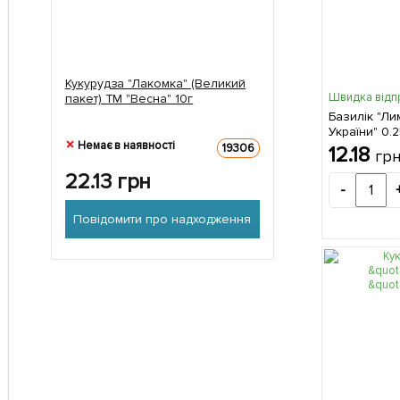
Кукурудза "Лакомка" (Великий
Швидка відп
пакет) ТМ "Весна" 10г
Базилік "Ли
України" 0.2
Немає в наявності
19306
12.18
гр
22.13
грн
-
Повідомити про надходження