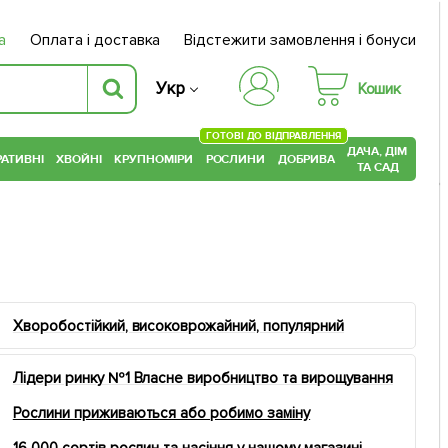
а
Оплата і доставка
Відстежити замовлення і бонуси
Укр
Кошик
ГОТОВІ ДО ВІДПРАВЛЕННЯ
ДАЧА, ДІМ
АТИВНІ
ХВОЙНІ
КРУПНОМІРИ
РОСЛИНИ
ДОБРИВА
ТА САД
Хворобостійкий, високоврожайний, популярний
Лідери ринку №1 Власне виробництво та вирощування
Рослини приживаються або робимо заміну
16 000 сортів рослин та насіння у нашому магазині