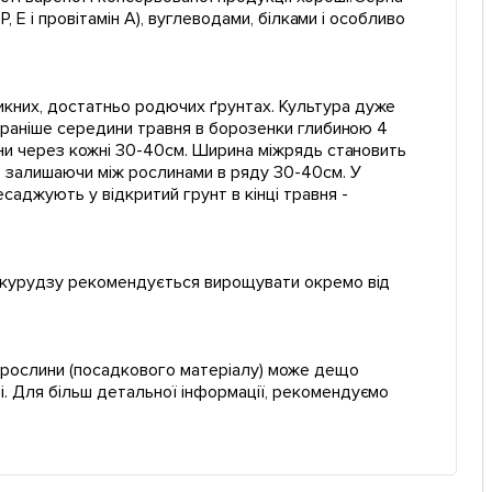
Р, Е і провітамін А), вуглеводами, білками і особливо
икних, достатньо родючих ґрунтах. Культура дуже
не раніше середини травня в борозенки глибиною 4
нини через кожні 30-40см. Ширина міжрядь становить
, залишаючи між рослинами в ряду 30-40см. У
аджують у відкритий грунт в кінці травня -
 кукурудзу рекомендується вирощувати окремо від
ї рослини (посадкового матеріалу) може дещо
і. Для більш детальної інформації, рекомендуємо