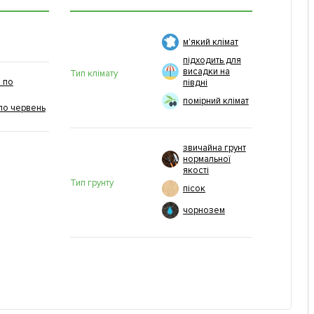
м'який клімат
підходить для
висадки на
Тип клімату
 по
півдні
помірний клімат
по червень
звичайна грунт
нормальної
якості
Тип грунту
пісок
чорнозем