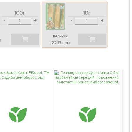
100г
10г
-
+
-
+
великий
н
22.13 грн