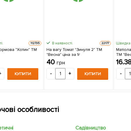
і.
В наявності.
Швидка 
112735
22177
кормова "Хотин" ТМ
На вагу Томат "Зинуля 2" ТМ
Матіола
"Весна" ціна за 1г
ТМ "Вес
40
16.3
грн
+
-
+
-
КУПИТИ
КУПИТИ
чові особливості
етичні
Садівництво