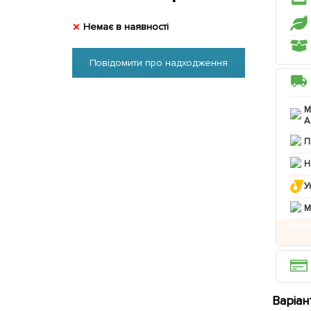
Немає в наявності
Повідомити про надходження
М
А
П
Н
У
M
Варіан