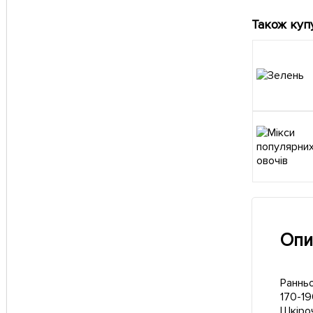
Також куп
Опи
Ранньо
170-19
Шкіроч