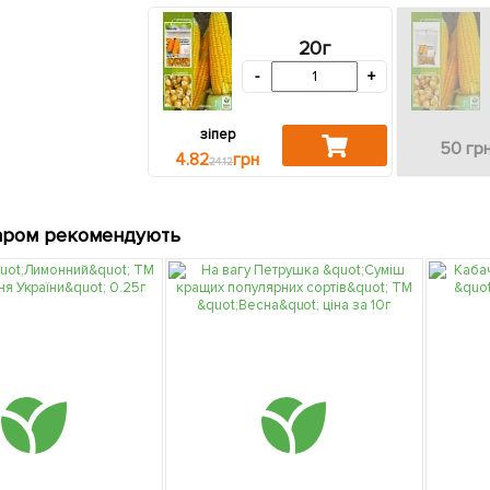
20г
-
+
зіпер
50 гр
4.82
грн
24.12
аром рекомендують