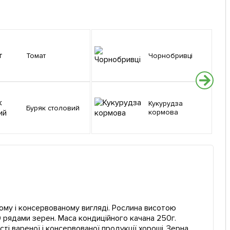
Томат
Чорнобривці
Кукурудза
Буряк столовий
кормова
ому і консервованому вигляді. Рослина висотою
 рядами зерен. Маса кондиційного качана 250г.
ті вареної і консервованої продукції хороші. Зерна