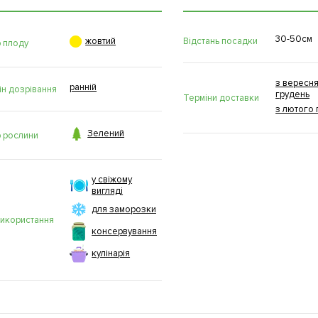
30-50см

Відстань посадки
жовтий
р плоду
з вересня
ранній
ін дозрівання
грудень
Терміни доставки
з лютого 

Зелений
р рослини
у свіжому
вигляді
для заморозки
використання
консервування
кулінарія