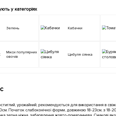
ують у категоріях
Зелень
Кабачки
Мікси популярних
Цибуля сіянка
овочів
с
стиглий, урожайний, рекомендується для використання в свіж
0см. Початок слабоконічної форми, довжиною 18-23см, з 18-20
ка зерна ніжна, забарвлення жовто-помаранчева. Смакові якос