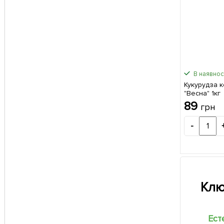
В наявност
Кукурудза 
"Весна" 1кг
89
грн
-
Клю
Ест