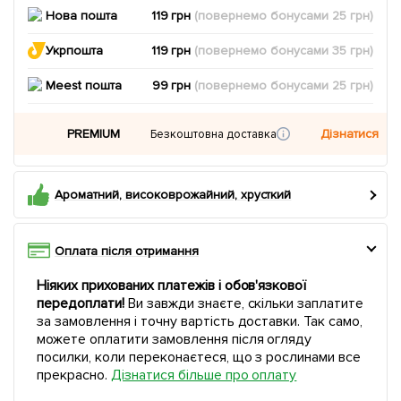
Нова пошта
119 грн
(повернемо
бонусами
25
грн)
Укрпошта
119 грн
(повернемо
бонусами
35
грн)
Meest пошта
99 грн
(повернемо
бонусами
25
грн)
PREMIUM
Дізнатися
Безкоштовна доставка
Ароматний, високоврожайний, хрусткий
Оплата після отримання
Ніяких прихованих платежів і обов'язкової
передоплати!
Ви завжди знаєте, скільки заплатите
за замовлення і точну вартість доставки. Так само,
можете оплатити замовлення після огляду
посилки, коли переконаєтеся, що з рослинами все
прекрасно.
Дізнатися більше про оплату