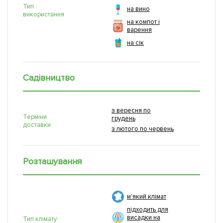
Тип
на вино
використання
на компот і
варення
на сік
Садівництво
з вересня по
Терміни
грудень
доставки
з лютого по червень
Розташування
м'який клімат
підходить для
висадки на
Тип клімату