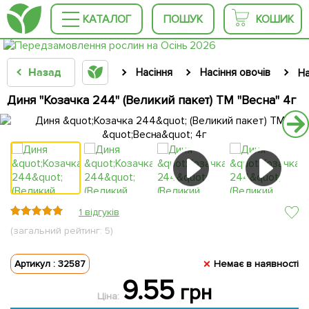
КАТАЛОГ
ПОШУК
КОШИК
Назад
Насіння
Насіння овочів
На
Диня "Козачка 244" (Великий пакет) ТМ "Весна" 4г
1 відгуків
(загальний рейтинг: 5)
Артикул : 32587
Немає в наявності
9.55
грн
Ціна: