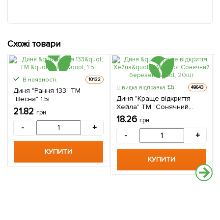
Схожі товари
В наявності.
10132
Швидка відправка
49643
Диня "Рання 133" ТМ
Диня "Краще відкриття
"Весна" 1.5г
Хейла" ТМ "Сонячний
21.82
грн
березень" 20шт
18.26
грн
-
+
-
+
КУПИТИ
КУПИТИ