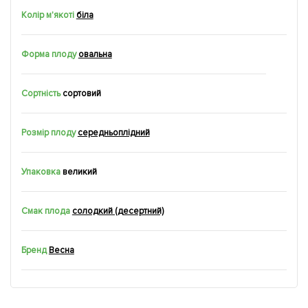
Колір м'якоті
біла
Форма плоду
овальна
Сортність
сортовий
Розмір плоду
середньоплідний
Упаковка
великий
Смак плода
солодкий (десертний)
Бренд
Весна