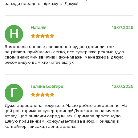
завжди порадять, підкажуть. Дякую!
Наталія
16.07.2026
Н
Замовляла вперше,запаковано чудово,троянди вже
зацвітають,прийнялись легко, все супер,вже рекомендую
своїм знайомим,ввічливі і дуже уважні менеджера, дякую і
рекомендую всім хто читає відгук
Галина Бовгира
16.07.2026
Г
Дуже задоволена покупкою. Часто роблю замовлення. На
цей раз отримала супер троянду! Дуже хотіла насичено
жовту, щоб виділити серед інших. Отримала просто чудо!
Дякую працівникам, консультантам за вибір. Прийшла в
контейнері, висока, гарна, зелена.