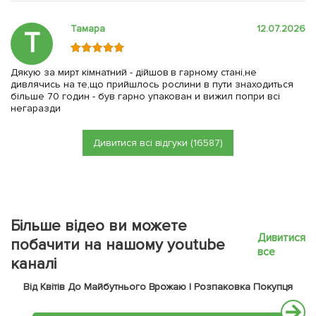
Тамара
12.07.2026
Т
Дякую за мирт кімнатний - дійшов в гарному стані,не
дивлячись на те,що прийшлось рослини в пути знаходиться
більше 70 годин - був гарно упакован и вижил попри всі
негаразди
Дивитися всі відгуки (16587)
Більше відео ви можете
Дивитися
побачити на нашому youtube
все
каналі
Від Квітів До Майбутнього Врожаю | Розпаковка Покупця