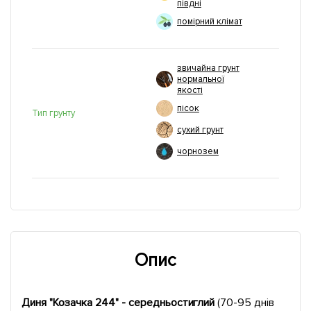
півдні
помірний клімат
звичайна грунт
нормальної
якості
пісок
Тип грунту
сухий грунт
чорнозем
Опис
Диня "Козачка 244" - середньостиглий
(70-95 днів