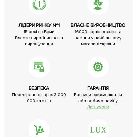
ЛІДЕРИ РИНКУ №1
ВЛАСНЕ ВИРОБНИЦТВО
15 років з Вами
16000 сортів рослин та
Власне виробництво та
насіння у найбільшому
вирощування
магазині України
БЕЗПЕКА
ГАРАНТІЯ
Перевірено в садах 3 000
Рослини приживаються
000 клієнтів
або робимо заміну
Див. умови