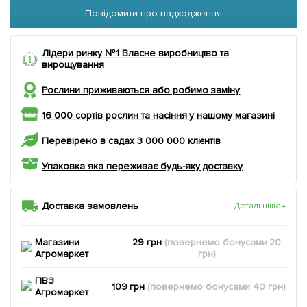
Повідомити про надходження
Лідери ринку №1 Власне виробництво та
вирощування
Рослини приживаються або робимо заміну
16 000 сортів рослин та насіння у нашому магазині
Перевірено в садах 3 000 000 клієнтів
Упаковка яка переживає будь-яку доставку
Доставка замовлень
Детальніше
→
Магазини
29 грн
(повернемо
бонусами
20
Агромаркет
грн)
ПВЗ
109 грн
(повернемо
бонусами
40
грн)
Агромаркет