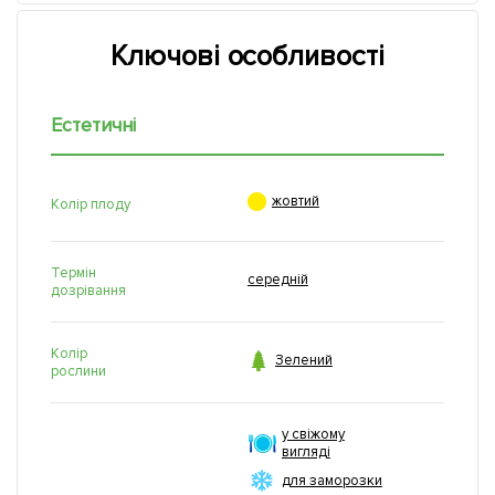
Ключові особливості
Естетичні

жовтий
Колір плоду
Термін
середній
дозрівання
Колір

Зелений
рослини
у свіжому
вигляді
для заморозки