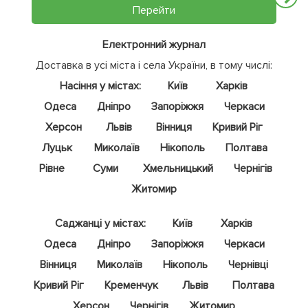
Перейти
Електронний журнал
Доставка в усі міста і села України, в тому числі:
Насіння у містах:
Київ
Харків
Одеса
Дніпро
Запоріжжя
Черкаси
Херсон
Львів
Вінниця
Кривий Ріг
Луцьк
Миколаїв
Нікополь
Полтава
Рівне
Суми
Хмельницький
Чернігів
Житомир
Саджанці у містах:
Київ
Харків
Одеса
Дніпро
Запоріжжя
Черкаси
Вінниця
Миколаїв
Нікополь
Чернівці
Кривий Ріг
Кременчук
Львів
Полтава
Херсон
Чернігів
Житомир