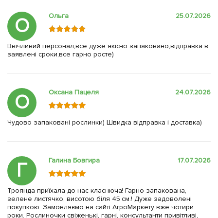
Ольга
25.07.2026
О
Ввічливий персонал,все дуже якісно запаковано,відправка в
заявлені сроки,все гарно росте)
Оксана Пацеля
24.07.2026
О
Чудово запаковані рослинки) Швидка відправка і доставка)
Галина Бовгира
17.07.2026
Г
Троянда приїхала до нас класнюча! Гарно запакована,
зелене листячко, висотою біля 45 см.! Дуже задоволені
покупкою. Замовляємо на сайті АгроМаркету вже чотири
роки. Рослиночки свіженькі, гарні, консультанти привітливі,