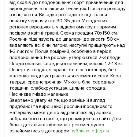
від сходів до плодоношення) сорт, призначений для
вирощування в плівкових теплицях. Посів на розсаду
в кінці квітня. Висадка розсади в кінці травня -
початку червня у віці 30-35 днів. У південних
регіонах вирощують у відкритому грунті прямим
посівом в квітні-травні. Схема посадки 70х150 см.
Рослини підв'язують до шпалери, до висоти 50 см
видаляють всі бічні пагони, наступні прищипують над
1-3 листом. Полив помірний, особливо в період
плодоношення. На рослині утворюється 2-3 плоди.
Плоди овальні, середньої величини, масою 1,2-1,8 кг.
Поверхня гладка, яскраво-жовтого кольору, без
малюнка, іноді зустрічаються елементи сітки. Кора
тверда, среднепрочная. М'якоть біла, середньої
товщини, слабохрустящая, щільна, солодка.
Насіннєве гніздо маленьке.
Звертаємо увагу на те, що зовнішній вигляд
придбаної та вирощеної рослини (посадкового
матеріалу) може дещо відрізнятися від зразка
зображеного на фото, що розміщене на сайті. Для
більш детальної інформації, рекомендуємо
ознайомитись з договором
публічної оферти