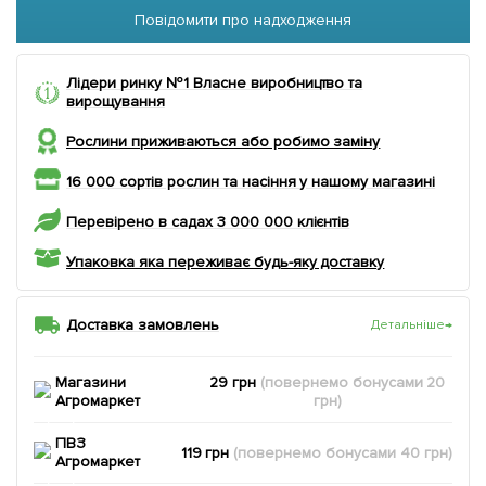
Повідомити про надходження
Лідери ринку №1 Власне виробництво та
вирощування
Рослини приживаються або робимо заміну
16 000 сортів рослин та насіння у нашому магазині
Перевірено в садах 3 000 000 клієнтів
Упаковка яка переживає будь-яку доставку
Доставка замовлень
Детальніше
→
Магазини
29 грн
(повернемо
бонусами
20
Агромаркет
грн)
ПВЗ
119 грн
(повернемо
бонусами
40
грн)
Агромаркет