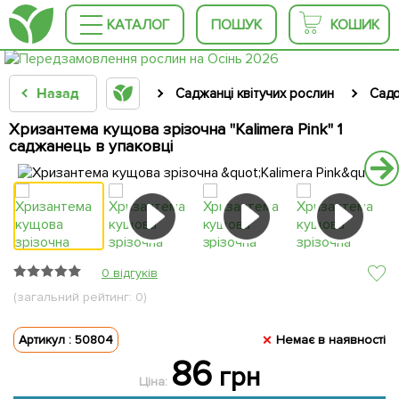
КАТАЛОГ
ПОШУК
КОШИК
Назад
Саджанці квітучих рослин
Садо
Хризантема кущова зрізочна "Kalimera Pink" 1
саджанець в упаковці
0 відгуків
(загальний рейтинг: 0)
Артикул : 50804
Немає в наявності
86
грн
Ціна: