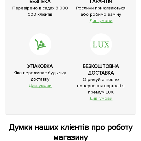
БЕЗПЕКА
ГАРАНТІЯ
Перевірено в садах 3 000
Рослини приживаються
000 клієнтів
або робимо заміну
Див. умови
УПАКОВКА
БЕЗКОШТОВНА
ДОСТАВКА
Яка переживає будь-яку
доставку
Отримуйте повне
Див. умови
повернення вартості з
преміум LUX
Див. умови
Думки наших клієнтів про роботу
магазину