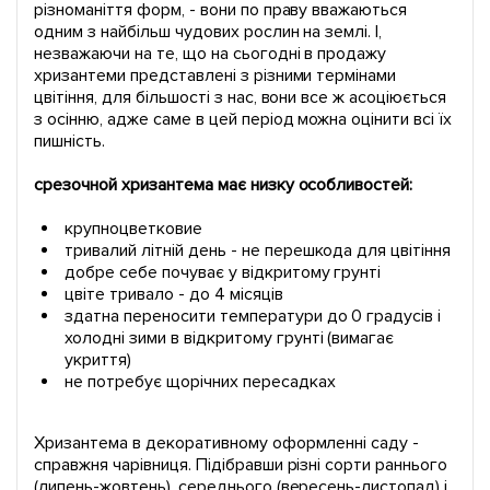
різноманіття форм, - вони по праву вважаються
одним з найбільш чудових рослин на землі. І,
незважаючи на те, що на сьогодні в продажу
хризантеми представлені з різними термінами
цвітіння, для більшості з нас, вони все ж асоціюється
з осінню, адже саме в цей період можна оцінити всі їх
пишність.
срезочной хризантема має низку особливостей:
крупноцветковие
тривалий літній день - не перешкода для цвітіння
добре себе почуває у відкритому грунті
цвіте тривало - до 4 місяців
здатна переносити температури до 0 градусів і
холодні зими в відкритому грунті (вимагає
укриття)
не потребує щорічних пересадках
Хризантема в декоративному оформленні саду -
справжня чарівниця. Підібравши різні сорти раннього
(липень-жовтень), середнього (вересень-листопад) і