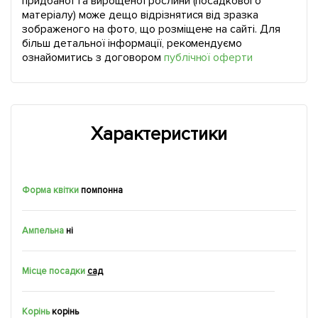
придбаної та вирощеної рослини (посадкового
матеріалу) може дещо відрізнятися від зразка
зображеного на фото, що розміщене на сайті. Для
більш детальної інформації, рекомендуємо
ознайомитись з договором
публічної оферти
Характеристики
Форма квітки
помпонна
Ампельна
ні
Місце посадки
сад
Корінь
корiнь