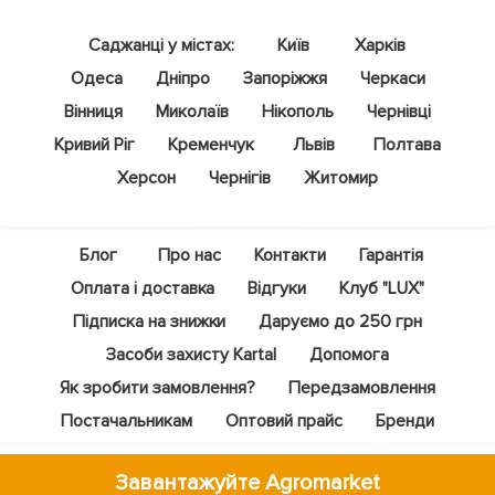
Саджанці у містах:
Київ
Харків
Одеса
Дніпро
Запоріжжя
Черкаси
Вінниця
Миколаїв
Нікополь
Чернівці
Кривий Ріг
Кременчук
Львів
Полтава
Херсон
Чернігів
Житомир
Блог
Про нас
Контакти
Гарантія
Оплата і доставка
Відгуки
Клуб "LUX"
Підписка на знижки
Даруємо до 250 грн
Засоби захисту Kartal
Допомога
Як зробити замовлення?
Передзамовлення
Постачальникам
Оптовий прайс
Бренди
Завантажуйте Agromarket