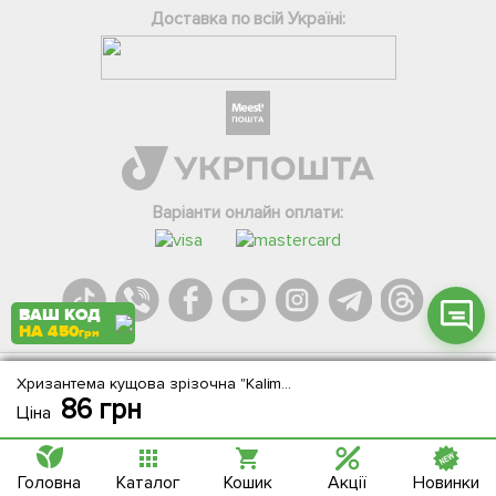
Доставка по всій Україні:
Фейсбук
Телеграм
Вайбер
Інстаграм
Варіанти онлайн оплати:
Онлайн чат
ВАШ КОД
НА 450
грн
Хризантема кущова зрізочна "Kalimera Pink"
Agromarket.Copyright © 2013-2026. Всі права захищені
86
грн
Ціна
Головна
Каталог
Кошик
Акції
Новинки