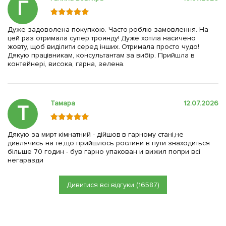
Г
Дуже задоволена покупкою. Часто роблю замовлення. На
цей раз отримала супер троянду! Дуже хотіла насичено
жовту, щоб виділити серед інших. Отримала просто чудо!
Дякую працівникам, консультантам за вибір. Прийшла в
контейнері, висока, гарна, зелена.
Тамара
12.07.2026
Т
Дякую за мирт кімнатний - дійшов в гарному стані,не
дивлячись на те,що прийшлось рослини в пути знаходиться
більше 70 годин - був гарно упакован и вижил попри всі
негаразди
Дивитися всі відгуки (16587)