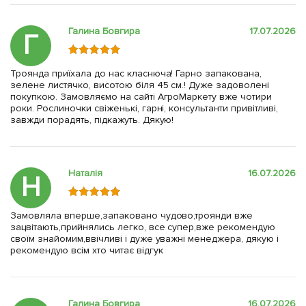
Галина Бовгира
17.07.2026
Г
Троянда приїхала до нас класнюча! Гарно запакована,
зелене листячко, висотою біля 45 см.! Дуже задоволені
покупкою. Замовляємо на сайті АгроМаркету вже чотири
роки. Рослиночки свіженькі, гарні, консультанти привітливі,
завжди порадять, підкажуть. Дякую!
Наталія
16.07.2026
Н
Замовляла вперше,запаковано чудово,троянди вже
зацвітають,прийнялись легко, все супер,вже рекомендую
своїм знайомим,ввічливі і дуже уважні менеджера, дякую і
рекомендую всім хто читає відгук
Галина Бовгира
16.07.2026