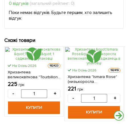
0 відгуків
(загальний рейтинг: 0)
Поки немає відгуків. Будьте першим, хто залишить
відгук
Схожі товари
На Осінь-2026
192423
На Осінь-2026
192419
Хризантема
Хризантема "Ismara Rose"
великоквіткова "Tourbillon"
(низькоросла
1 саджанець в упаковці
225
грн
великоквіткова) 1
221
грн
саджанець в упаковці
-
+
-
+
КУПИТИ
КУПИТИ