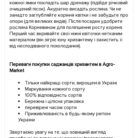
кожної ямки покладіть шар дренажу (підійде річковий
очищений пісок). Акуратно висадіть рослина. Чи не
занадто заглубляйте коріння квітки і не забудьте про
опори (для великих видів). Після посадки удобрити
рослина Корневином для поліпшення росту кореня.
Перший час вкривайте свої ніжні квіточки нетканим
матеріалом (він зігріє юну хризантему і захистить її
від несподіваного похолодання).
Переваги покупки саджанців хризантем в Agro-
Market
Тільки найкращі сорти, вирощені в Україні
Маркування кожного сорту
100% відповідність сортів
Бережна і цілісна упаковка
перевірені часом сорти
Приживлюваність в будь-якому регіоні
України
Звертаємо увагу на те, що зовнішній вигляд