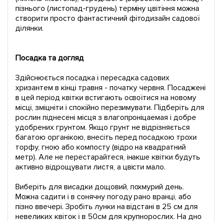
пізнього (листопад-грудень) терміну цвітіння можна
створити просто фантастичний фітодизайн садової
ділянки.
Посадка та догляд
Здійснюється посадка і пересадка садових
хризантем в кінці травня - початку червня. Посаджені
в цей період квітки встигають освоїтися на новому
місці, зміцніти і спокійно перезимувати. Підберіть для
рослин піднесені місця з влагопроніцаемая і добре
удобрених грунтом. Якщо грунт не відрізняється
багатою органікою, внесіть перед посадкою трохи
торфу, гною або компосту (відро на квадратний
метр). Але не перестарайтеся, інакше квітки будуть
активно відрощувати листя, а цвісти мало.
Виберіть для висадки дощовий, похмурий день.
Можна садити і в сонячну погоду рано вранці, або
пізно ввечері. Зробіть лунки на відстані в 25 см для
невеликих квіток і в 50см для крупнорослих. На дно