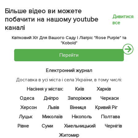
Більше відео ви можете
Дивитися
побачити на нашому youtube
все
каналі
Квітковий Хіт Для Вашого Саду | Ліатріс "Rose Purple" та
"Kobold"
Перейти
Електронний журнал
Доставка в усі міста і села України, в тому числі:
Насіння у містах:
Київ
Харків
Одеса
Дніпро
Запоріжжя
Черкаси
Херсон
Львів
Вінниця
Кривий Ріг
Луцьк
Миколаїв
Нікополь
Полтава
Рівне
Суми
Хмельницький
Чернігів
Житомир