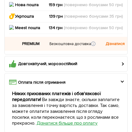
Нова пошта
159 грн
(повернемо
бонусами
50
грн)
Укрпошта
139 грн
(повернемо
бонусами
35
грн)
Meest пошта
134 грн
(повернемо
бонусами
50
грн)
PREMIUM
Дізнатися
Безкоштовна доставка
Довгоквітучий, морозостійкий
Оплата після отримання
Ніяких прихованих платежів і обов'язкової
передоплати!
Ви завжди знаєте, скільки заплатите
за замовлення і точну вартість доставки. Так само,
можете оплатити замовлення після огляду
посилки, коли переконаєтеся, що з рослинами все
прекрасно.
Дізнатися більше про оплату