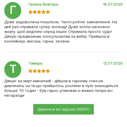
Галина Бовгира
16.07.2026
Г
Дуже задоволена покупкою. Часто роблю замовлення. На
цей раз отримала супер троянду! Дуже хотіла насичено
жовту, щоб виділити серед інших. Отримала просто чудо!
Дякую працівникам, консультантам за вибір. Прийшла в
контейнері, висока, гарна, зелена.
Тамара
12.07.2026
Т
Дякую за мирт кімнатний - дійшов в гарному стані,не
дивлячись на те,що прийшлось рослини в пути знаходиться
більше 70 годин - був гарно упакован и вижил попри всі
негаразди
Дивитися всі відгуки (16587)