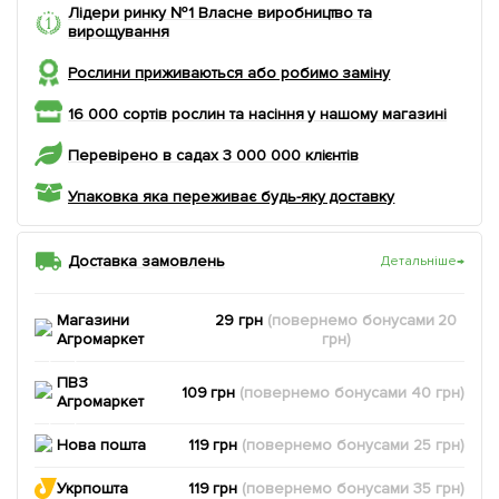
Лідери ринку №1 Власне виробництво та
вирощування
Рослини приживаються або робимо заміну
16 000 сортів рослин та насіння у нашому магазині
Перевірено в садах 3 000 000 клієнтів
Упаковка яка переживає будь-яку доставку
Доставка замовлень
Детальніше
→
Магазини
29 грн
(повернемо
бонусами
20
Агромаркет
грн)
ПВЗ
109 грн
(повернемо
бонусами
40
грн)
Агромаркет
Нова пошта
119 грн
(повернемо
бонусами
25
грн)
Укрпошта
119 грн
(повернемо
бонусами
35
грн)