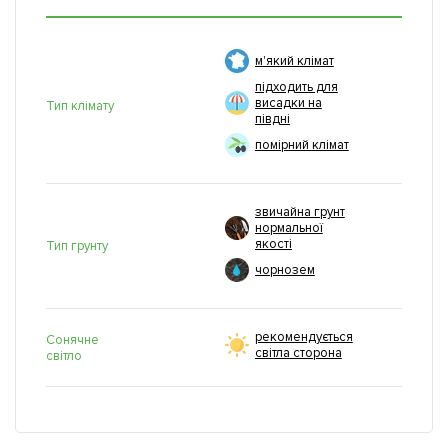
м'який клімат
підходить для
висадки на
Тип клімату
півдні
помірний клімат
звичайна грунт
нормальної
якості
Тип грунту
чорнозем
рекомендується
Сонячне
світла сторона
світло