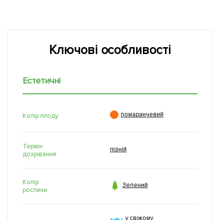
Ключові особливості
Естетичні

помаранчевий
Колір плоду
Термін
пізній
дозрівання
Колір

Зелений
рослини
у свіжому