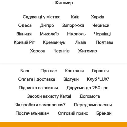
Житомир
Саджанці у містах:
Київ
Харків
Одеса
Дніпро
Запоріжжя
Черкаси
Вінниця
Миколаїв
Нікополь
Чернівці
Кривий Ріг
Кременчук
Львів
Полтава
Херсон
Чернігів
Житомир
Блог
Про нас
Контакти
Гарантія
Оплата і доставка
Відгуки
Клуб "LUX"
Підписка на знижки
Даруємо до 250 грн
Засоби захисту Kartal
Допомога
Як зробити замовлення?
Передзамовлення
Постачальникам
Оптовий прайс
Бренди