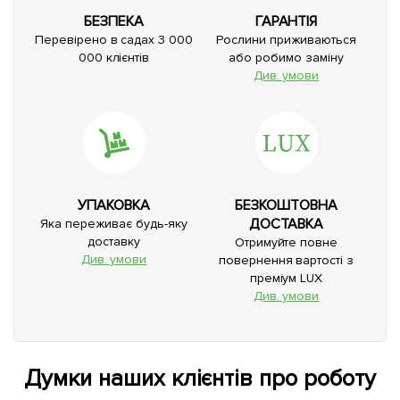
БЕЗПЕКА
ГАРАНТІЯ
Перевірено в садах 3 000
Рослини приживаються
000 клієнтів
або робимо заміну
Див. умови
УПАКОВКА
БЕЗКОШТОВНА
ДОСТАВКА
Яка переживає будь-яку
доставку
Отримуйте повне
Див. умови
повернення вартості з
преміум LUX
Див. умови
Думки наших клієнтів про роботу