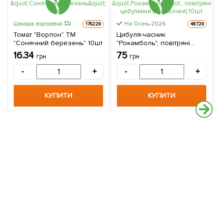
На Осінь-2026
Швидка відправка
176229
48729
Томат "Ворлон" ТМ
Цибуля-часник
"Сонячний березень" 10шт
"Рокамболь", повітряні
цибулинки (бульбочки)
16.34
75
грн
грн
10шт
-
+
-
+
КУПИТИ
КУПИТИ