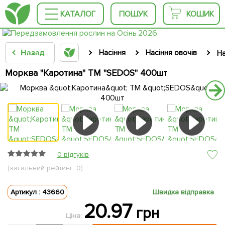
КАТАЛОГ
ПОШУК
КОШИК
Назад
Насіння
Насіння овочів
На
Морква "Каротина" ТМ "SEDOS" 400шт
0 відгуків
(загальний рейтинг: 0)
Артикул : 43660
Швидка відправка
20.97
грн
Ціна: