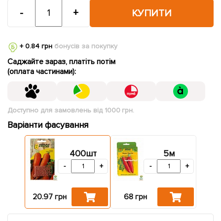
-
+
КУПИТИ
+ 0.84 грн
бонусів за покупку
Саджайте зараз, платіть потім
(оплата частинами):
Доступно для замовлень від 1000 грн.
Варіанти фасування
400шт
5м
-
+
-
+
20.97 грн
68 грн