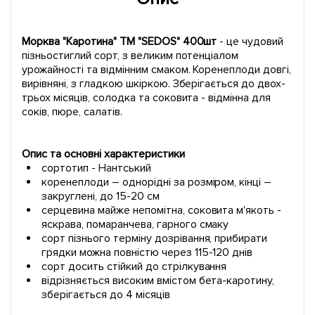
Морква "Каротина" ТМ "SEDOS" 400шт
- це чудовий
пізньостиглий сорт, з великим потенціалом
урожайності та відмінним смаком. Коренеплоди довгі,
вирівняні, з гладкою шкіркою. Зберігається до двох-
трьох місяців, солодка та соковита - відмінна для
соків, пюре, салатів.
Опис та основні характеристики
сортотип - Нантський
коренеплоди – однорідні за розміром, кінці –
закруглені, до 15-20 см
серцевина майже непомітна, соковита м'якоть -
яскрава, помаранчева, гарного смаку
сорт пізнього терміну дозрівання, прибирати
грядки можна повністю через 115-120 днів
сорт досить стійкий до стрілкування
відрізняється високим вмістом бета-каротину,
зберігається до 4 місяців