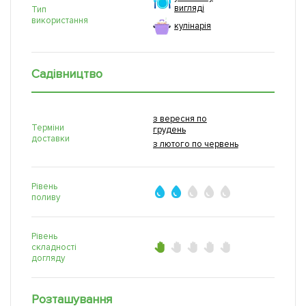
вигляді
Тип
використання
кулінарія
Садівництво
з вересня по
Терміни
грудень
доставки
з лютого по червень
Рівень
поливу
Рівень
складності
догляду
Розташування