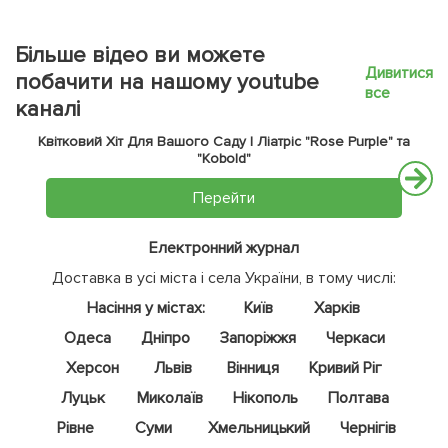
Більше відео ви можете
Дивитися
побачити на нашому youtube
все
каналі
Квітковий Хіт Для Вашого Саду | Ліатріс "Rose Purple" та
"Kobold"
Перейти
Електронний журнал
Доставка в усі міста і села України, в тому числі:
Насіння у містах:
Київ
Харків
Одеса
Дніпро
Запоріжжя
Черкаси
Херсон
Львів
Вінниця
Кривий Ріг
Луцьк
Миколаїв
Нікополь
Полтава
Рівне
Суми
Хмельницький
Чернігів