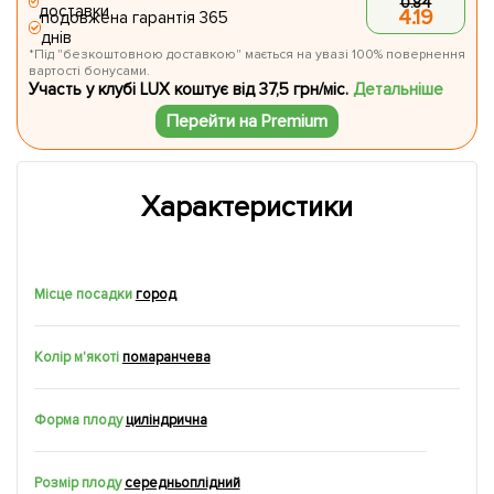
0.84
доставки
4.19
подовжена гарантія 365
днів
*Під "безкоштовною доставкою" мається на увазі 100% повернення
вартості бонусами.
Участь у клубі LUX коштує від 37,5 грн/міс.
Детальніше
Перейти на Premium
Характеристики
Місце посадки
город
Колір м'якоті
помаранчева
Форма плоду
циліндрична
Розмір плоду
середньоплідний