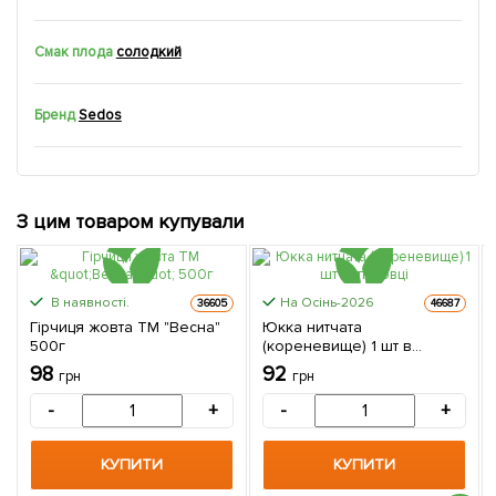
Смак плода
солодкий
Бренд
Sedos
З цим товаром купували
В наявності.
На Осінь-2026
36605
46687
Гірчиця жовта ТМ "Весна"
Юкка нитчата
500г
(кореневище) 1 шт в
упаковці
98
92
грн
грн
-
+
-
+
КУПИТИ
КУПИТИ