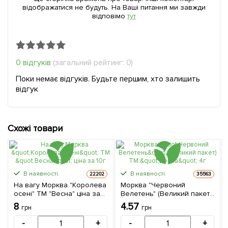
відображатися не будуть. На Ваші питання ми завжди
відповімо
тут
0 відгуків
(загальний рейтинг: 0)
Поки немає відгуків. Будьте першим, хто залишить
відгук
Схожі товари
В наявності.
В наявності.
22202
35563
На вагу Морква "Королева
Морква "Червоний
осені" ТМ "Весна" ціна за
Велетень" (Великий пакет)
10г
ТМ "Весна" 4г
8
4.57
грн
грн
-
+
-
+