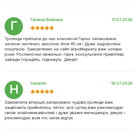
Галина Бовгира
17.07.2026
Г
Троянда приїхала до нас класнюча! Гарно запакована,
зелене листячко, висотою біля 45 см.! Дуже задоволені
покупкою. Замовляємо на сайті АгроМаркету вже чотири
роки. Рослиночки свіженькі, гарні, консультанти привітливі,
завжди порадять, підкажуть. Дякую!
Наталія
16.07.2026
Н
Замовляла вперше,запаковано чудово,троянди вже
зацвітають,прийнялись легко, все супер,вже рекомендую
своїм знайомим,ввічливі і дуже уважні менеджера, дякую і
рекомендую всім хто читає відгук