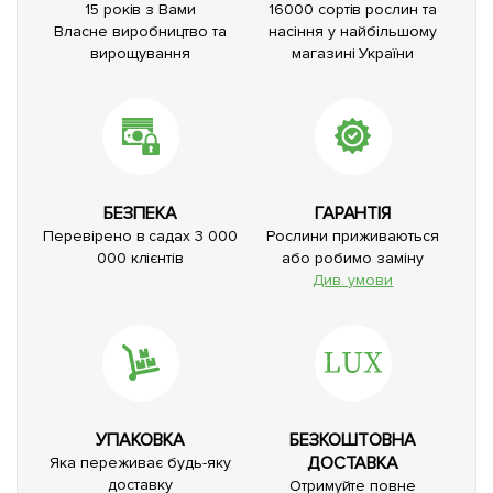
15 років з Вами
16000 сортів рослин та
Власне виробництво та
насіння у найбільшому
вирощування
магазині України
БЕЗПЕКА
ГАРАНТІЯ
Перевірено в садах 3 000
Рослини приживаються
000 клієнтів
або робимо заміну
Див. умови
УПАКОВКА
БЕЗКОШТОВНА
ДОСТАВКА
Яка переживає будь-яку
доставку
Отримуйте повне