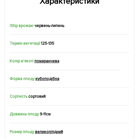
Характеристики
Збір врожаю
червень-липень
Термін вегетації
125-135
Колір м'якоті
помаранчева
Форма плоду
кубоподібна
Сортність
сортовий
Довжина плоду
9-11см
Розмір плоду
великоплідний