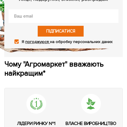
ПІДПИСАТИСЯ
Я
погоджуюся
на обробку персональних даних
Чому "Агромаркет" вважають
найкращим*
ЛІДЕРИ РИНКУ №1
ВЛАСНЕ ВИРОБНИЦТВО