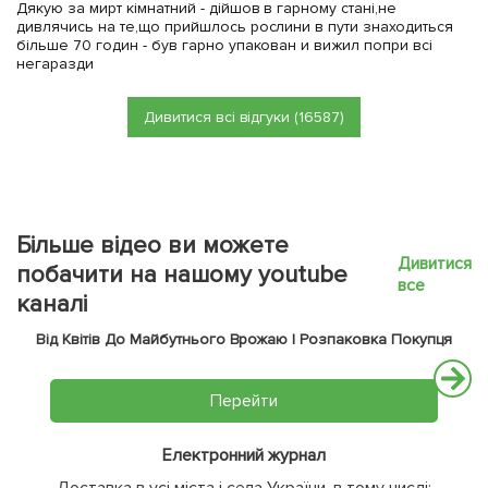
Дякую за мирт кімнатний - дійшов в гарному стані,не
дивлячись на те,що прийшлось рослини в пути знаходиться
більше 70 годин - був гарно упакован и вижил попри всі
негаразди
Дивитися всі відгуки (16587)
Більше відео ви можете
Дивитися
побачити на нашому youtube
все
каналі
Від Квітів До Майбутнього Врожаю | Розпаковка Покупця
Перейти
Електронний журнал
Доставка в усі міста і села України, в тому числі: