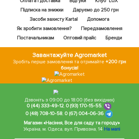
Оплата і доставка
Відгуки
Клуб "LUX"
Підписка на знижки
Даруємо до 250 грн
Засоби захисту Kartal
Допомога
Як зробити замовлення?
Передзамовлення
Постачальникам
Оптовий прайс
Бренди
Завантажуйте Agromarket
Зробіть перше замовлення та отримайте
+200 грн
бонусів!
Дзвоніть з 09:00 до 18:00 (без вихідних)
0 (44) 333-49-12
,
0 (93) 170-15-55
,
0 (48) 708-10-58
,
0 (67) 004-06-36
Магазин «Насіння, Все для саду та городу»
Україна, м. Одеса
,
вул. Привозна, 14
На мапі