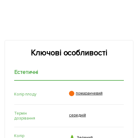
Ключові особливості
Естетичні

помаранчевий
Колір плоду
Термін
середній
дозрівання
Колір

Зелений