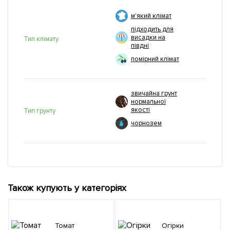
м'який клімат
підходить для
висадки на
Тип клімату
півдні
помірний клімат
звичайна грунт
нормальної
якості
Тип грунту
чорнозем
Також купують у категоріях
Томат
Огірки