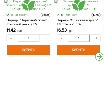
В наявності.
В наявності.
32534
18708
Перець "Червоний гігант"
Перець "Оранжеве диво"
(Великий пакет) ТМ
ТМ "Весна" 0.2г
"Весна" 0,7г
11.42
16.53
грн
грн
-
+
-
+
КУПИТИ
КУПИТИ