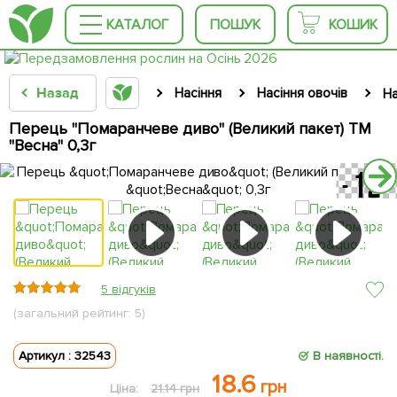
КАТАЛОГ
ПОШУК
КОШИК
Назад
Насіння
Насіння овочів
На
Перець "Помаранчеве диво" (Великий пакет) ТМ
"Весна" 0,3г
5 відгуків
(загальний рейтинг: 5)
Артикул : 32543
В наявності.
18.6
грн
Ціна:
21.14 грн