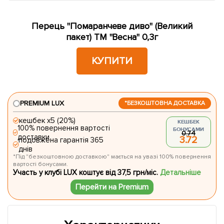
Перець "Помаранчеве диво" (Великий
пакет) ТМ "Весна" 0,3г
КУПИТИ
PREMIUM LUX
*БЕЗКОШТОВНА ДОСТАВКА
кешбек х5 (20%)
КЕШБЕК
100% повернення вартості
БОНУСАМИ
0.74
доставки
3.72
подовжена гарантія 365
днів
*Під "безкоштовною доставкою" мається на увазі 100% повернення
вартості бонусами.
Участь у клубі LUX коштує від 37,5 грн/міс.
Детальніше
Перейти на Premium