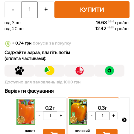
-
+
КУПИТИ
від 3 шт
18.63
21.14
грн/шт
від 20 шт
12.42
18.63
грн/шт
+ 0.74 грн
бонусів за покупку
Саджайте зараз, платіть потім
(оплата частинами):
Доступно для замовлень від 1000 грн.
Варіанти фасування
0.2г
0.3г
-
+
-
+
пакет
великий