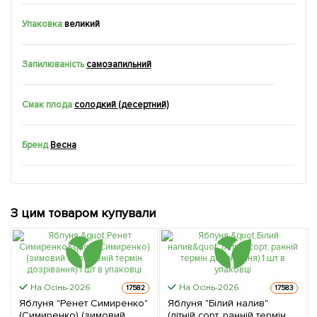
Упаковка
великий
Запилюваність
самозапильний
Смак плода
солодкий (десертний)
Бренд
Весна
З цим товаром купували
На Осінь-2026
На Осінь-2026
17582
17583
Яблуня "Ренет Симиренко"
Яблуня "Білий налив"
(Симиренко) (зимовий
(літній сорт, ранній термін