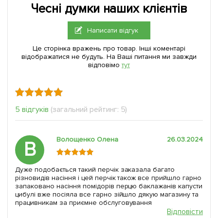
Чесні думки наших клієнтів
Написати відгук
Це сторінка вражень про товар. Інші коментарі
відображатися не будуть. На Ваші питання ми завжди
відповімо
тут
5 відгуків
(загальний рейтинг: 5)
Волощенко Олена
26.03.2024
В
Дуже подобається такий перчік заказала багато
різновидів насіння і цей перчік також все прийшло гарно
запаковано насіння помідорів перцю баклажанів капусти
цибулі вже посіяла все гарно зійшло дякую магазину та
працивникам за приємне обслуговування
Відповісти