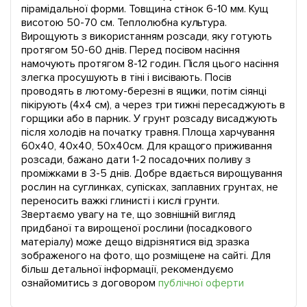
пірамідальної форми. Товщина стінок 6-10 мм. Кущ
висотою 50-70 см. Теплолюбна культура.
Вирощують з використанням розсади, яку готують
протягом 50-60 днів. Перед посівом насіння
намочують протягом 8-12 годин. Після цього насіння
злегка просушують в тіні і висівають. Посів
проводять в лютому-березні в ящики, потім сіянці
пікірують (4х4 см), а через три тижні пересаджують в
горщики або в парник. У грунт розсаду висаджують
після холодів на початку травня. Площа харчування
60х40, 40х40, 50х40см. Для кращого приживання
розсади, бажано дати 1-2 посадочних поливу з
проміжками в 3-5 днів. Добре вдається вирощування
рослин на суглинках, супісках, заплавних грунтах, не
переносить важкі глинисті і кислі грунти.
Звертаємо увагу на те, що зовнішній вигляд
придбаної та вирощеної рослини (посадкового
матеріалу) може дещо відрізнятися від зразка
зображеного на фото, що розміщене на сайті. Для
більш детальної інформації, рекомендуємо
ознайомитись з договором
публічної оферти