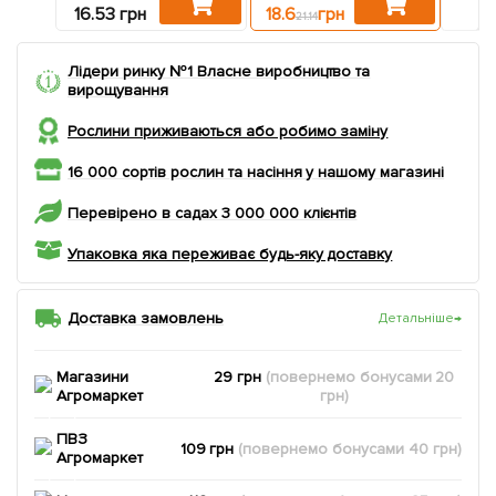
12.1
16.53 грн
18.6
грн
21.14
Лідери ринку №1 Власне виробництво та
вирощування
Рослини приживаються або робимо заміну
16 000 сортів рослин та насіння у нашому магазині
Перевірено в садах 3 000 000 клієнтів
Упаковка яка переживає будь-яку доставку
Доставка замовлень
Детальніше
→
Магазини
29 грн
(повернемо
бонусами
20
Агромаркет
грн)
ПВЗ
109 грн
(повернемо
бонусами
40
грн)
Агромаркет