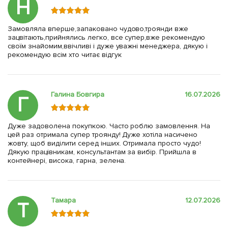
Н
Замовляла вперше,запаковано чудово,троянди вже
зацвітають,прийнялись легко, все супер,вже рекомендую
своїм знайомим,ввічливі і дуже уважні менеджера, дякую і
рекомендую всім хто читає відгук
Галина Бовгира
16.07.2026
Г
Дуже задоволена покупкою. Часто роблю замовлення. На
цей раз отримала супер троянду! Дуже хотіла насичено
жовту, щоб виділити серед інших. Отримала просто чудо!
Дякую працівникам, консультантам за вибір. Прийшла в
контейнері, висока, гарна, зелена.
Тамара
12.07.2026
Т