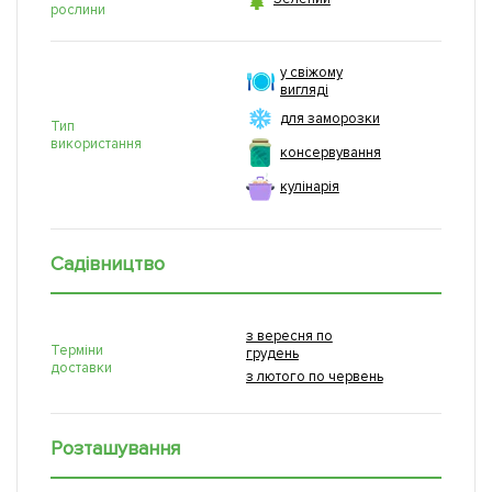
рослини
у свіжому
вигляді
для заморозки
Тип
використання
консервування
кулінарія
Садівництво
з вересня по
Терміни
грудень
доставки
з лютого по червень
Розташування