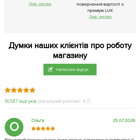
Див. умови
повернення вартості з
преміум LUX
Див. умови
Думки наших клієнтів про роботу
магазину
Написати відгук
16587 відгуків
(загальний рейтинг: 4.7)
Ольга
25.07.2026
О
Ввічливий персонал,все дуже якісно запаковано,відправка в