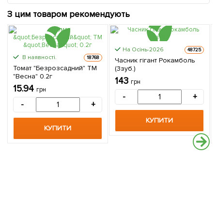
З цим товаром рекомендують
На Осінь-2026
48725
В наявності.
18768
Часник гігант Рокамболь
Томат "Безрозсадний" ТМ
(3зуб.)
"Весна" 0.2г
143
грн
15.94
грн
-
+
-
+
КУПИТИ
КУПИТИ