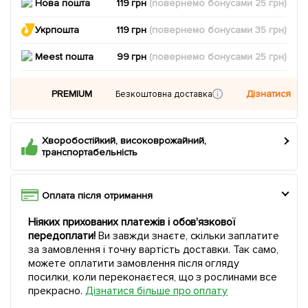
Нова пошта
119 грн
(повернемо
бонусами
25
грн)
Укрпошта
119 грн
(повернемо
бонусами
35
грн)
Meest пошта
99 грн
(повернемо
бонусами
25
грн)
PREMIUM
Дізнатися
Безкоштовна доставка
Хворобостійкий, високоврожайний,
транспортабельність
Оплата після отримання
Ніяких прихованих платежів і обов'язкової
передоплати!
Ви завжди знаєте, скільки заплатите
за замовлення і точну вартість доставки. Так само,
можете оплатити замовлення після огляду
посилки, коли переконаєтеся, що з рослинами все
прекрасно.
Дізнатися більше про оплату