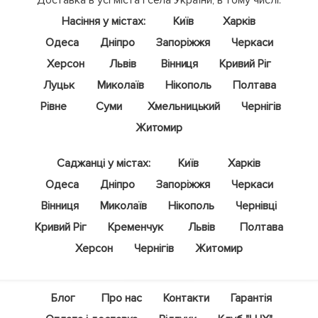
Насіння у містах:
Київ
Харків
Одеса
Дніпро
Запоріжжя
Черкаси
Херсон
Львів
Вінниця
Кривий Ріг
Луцьк
Миколаїв
Нікополь
Полтава
Рівне
Суми
Хмельницький
Чернігів
Житомир
Саджанці у містах:
Київ
Харків
Одеса
Дніпро
Запоріжжя
Черкаси
Вінниця
Миколаїв
Нікополь
Чернівці
Кривий Ріг
Кременчук
Львів
Полтава
Херсон
Чернігів
Житомир
Блог
Про нас
Контакти
Гарантія