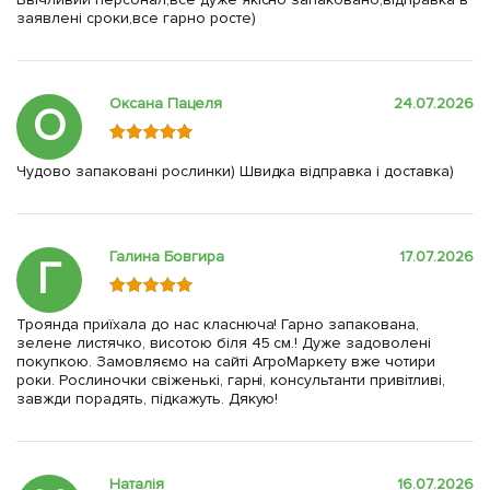
заявлені сроки,все гарно росте)
Оксана Пацеля
24.07.2026
О
Чудово запаковані рослинки) Швидка відправка і доставка)
Галина Бовгира
17.07.2026
Г
Троянда приїхала до нас класнюча! Гарно запакована,
зелене листячко, висотою біля 45 см.! Дуже задоволені
покупкою. Замовляємо на сайті АгроМаркету вже чотири
роки. Рослиночки свіженькі, гарні, консультанти привітливі,
завжди порадять, підкажуть. Дякую!
Наталія
16.07.2026