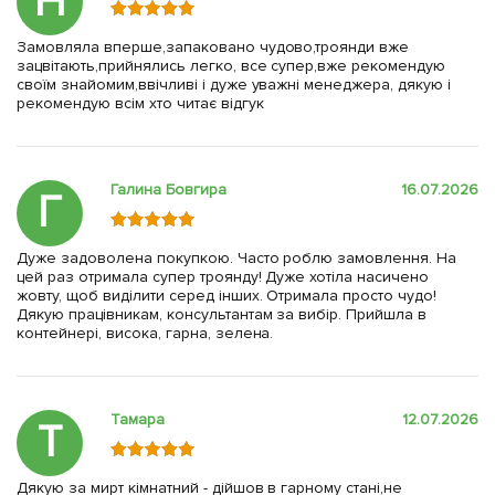
Н
Замовляла вперше,запаковано чудово,троянди вже
зацвітають,прийнялись легко, все супер,вже рекомендую
своїм знайомим,ввічливі і дуже уважні менеджера, дякую і
рекомендую всім хто читає відгук
Галина Бовгира
16.07.2026
Г
Дуже задоволена покупкою. Часто роблю замовлення. На
цей раз отримала супер троянду! Дуже хотіла насичено
жовту, щоб виділити серед інших. Отримала просто чудо!
Дякую працівникам, консультантам за вибір. Прийшла в
контейнері, висока, гарна, зелена.
Тамара
12.07.2026
Т
Дякую за мирт кімнатний - дійшов в гарному стані,не