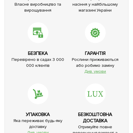
Власне виробництво та
насіння у найбільшому
вирощування
магазині України
БЕЗПЕКА
ГАРАНТІЯ
Перевірено в садах 3 000
Рослини приживаються
000 клієнтів
або робимо заміну
Див. умови
УПАКОВКА
БЕЗКОШТОВНА
ДОСТАВКА
Яка переживає будь-яку
доставку
Отримуйте повне
Див. умови
повернення вартості з