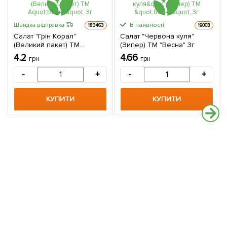
В наявності.
Швидка відправка
183463
19003
Салат "Грін Корал"
Салат "Червона куля"
(Великий пакет) ТМ
(Зипер) ТМ "Весна" 3г
"Весна" 3г
4.2
4.66
грн
грн
-
+
-
+
КУПИТИ
КУПИТИ