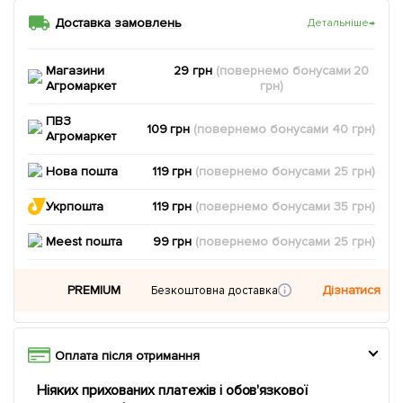
Доставка замовлень
Детальніше
→
Магазини
29 грн
(повернемо
бонусами
20
Агромаркет
грн)
ПВЗ
109 грн
(повернемо
бонусами
40
грн)
Агромаркет
Нова пошта
119 грн
(повернемо
бонусами
25
грн)
Укрпошта
119 грн
(повернемо
бонусами
35
грн)
Meest пошта
99 грн
(повернемо
бонусами
25
грн)
PREMIUM
Дізнатися
Безкоштовна доставка
Оплата після отримання
Ніяких прихованих платежів і обов'язкової