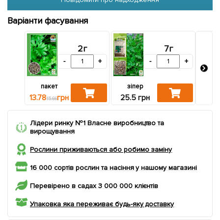
Варіанти фасування
2г
7г
-
+
-
+
пакет
зіпер
987
13.78
грн
25.5 грн
15.66
Лідери ринку №1 Власне виробництво та
вирощування
Рослини приживаються або робимо заміну
16 000 сортів рослин та насіння у нашому магазині
Перевірено в садах 3 000 000 клієнтів
Упаковка яка переживає будь-яку доставку