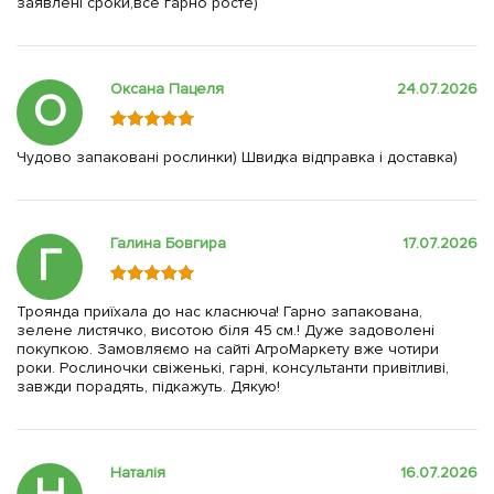
заявлені сроки,все гарно росте)
Оксана Пацеля
24.07.2026
О
Чудово запаковані рослинки) Швидка відправка і доставка)
Галина Бовгира
17.07.2026
Г
Троянда приїхала до нас класнюча! Гарно запакована,
зелене листячко, висотою біля 45 см.! Дуже задоволені
покупкою. Замовляємо на сайті АгроМаркету вже чотири
роки. Рослиночки свіженькі, гарні, консультанти привітливі,
завжди порадять, підкажуть. Дякую!
Наталія
16.07.2026