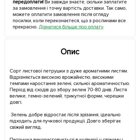
передоплати!
Ви завжди знаєте, скільки заплатите
за замовлення і точну вартість доставки. Так само,
можете оплатити замовлення після огляду
посилки, коли переконаєтеся, що з рослинами все
прекрасно.
Дізнатися більше про оплату
Опис
Сорт листової петрушки з дуже ароматними листям.
Відрізняється високою врожайністю, високими
темпами наростання зелені, сильної ароматичностью.
Період від сходів до збору зелені 70-80 днів. Листя
велике, темно-зелений, трикутної форми, черешки
довгі.
Зелень добре відростає після зрізання, ідеально
підходить для пучкової продукції. Довго зберігає
свіжий вигляд.
Петрушка використовується в кулінарії у свіжому і