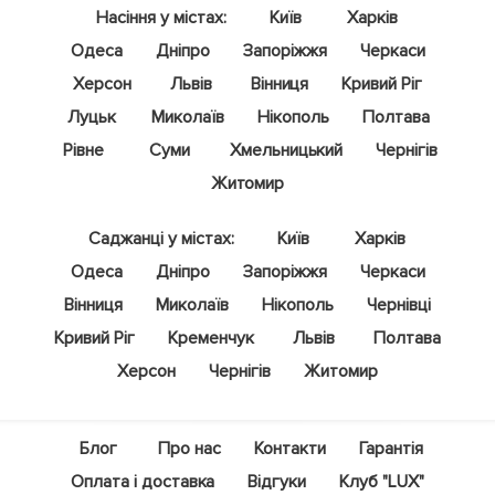
Насіння у містах:
Київ
Харків
Одеса
Дніпро
Запоріжжя
Черкаси
Херсон
Львів
Вінниця
Кривий Ріг
Луцьк
Миколаїв
Нікополь
Полтава
Рівне
Суми
Хмельницький
Чернігів
Житомир
Саджанці у містах:
Київ
Харків
Одеса
Дніпро
Запоріжжя
Черкаси
Вінниця
Миколаїв
Нікополь
Чернівці
Кривий Ріг
Кременчук
Львів
Полтава
Херсон
Чернігів
Житомир
Блог
Про нас
Контакти
Гарантія
Оплата і доставка
Відгуки
Клуб "LUX"