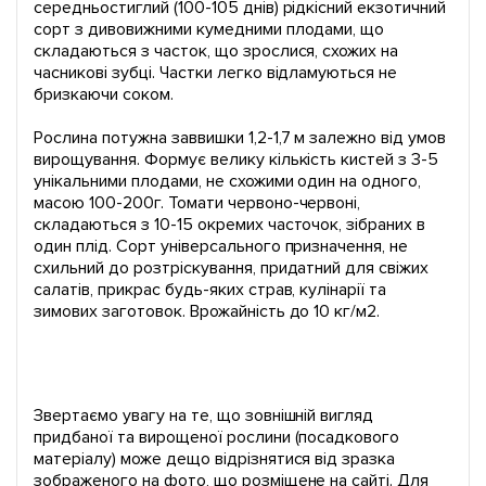
середньостиглий (100-105 днів) рідкісний екзотичний
сорт з дивовижними кумедними плодами, що
складаються з часток, що зрослися, схожих на
часникові зубці. Частки легко відламуються не
бризкаючи соком.
Рослина потужна заввишки 1,2-1,7 м залежно від умов
вирощування. Формує велику кількість кистей з 3-5
унікальними плодами, не схожими один на одного,
масою 100-200г. Томати червоно-червоні,
складаються з 10-15 окремих часточок, зібраних в
один плід. Сорт універсального призначення, не
схильний до розтріскування, придатний для свіжих
салатів, прикрас будь-яких страв, кулінарії та
зимових заготовок. Врожайність до 10 кг/м2.
Звертаємо увагу на те, що зовнішній вигляд
придбаної та вирощеної рослини (посадкового
матеріалу) може дещо відрізнятися від зразка
зображеного на фото, що розміщене на сайті. Для