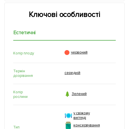
Ключові особливості
Естетичні

червоний
Колір плоду
Термін
середній
дозрівання
Колір

Зелений
рослини
у свіжому
вигляді
консервування
Тип