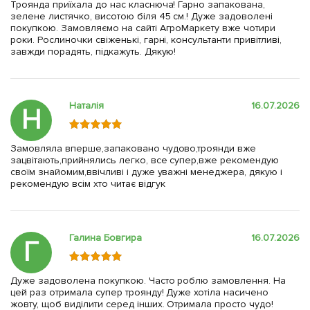
Троянда приїхала до нас класнюча! Гарно запакована,
зелене листячко, висотою біля 45 см.! Дуже задоволені
покупкою. Замовляємо на сайті АгроМаркету вже чотири
роки. Рослиночки свіженькі, гарні, консультанти привітливі,
завжди порадять, підкажуть. Дякую!
Наталія
16.07.2026
Н
Замовляла вперше,запаковано чудово,троянди вже
зацвітають,прийнялись легко, все супер,вже рекомендую
своїм знайомим,ввічливі і дуже уважні менеджера, дякую і
рекомендую всім хто читає відгук
Галина Бовгира
16.07.2026
Г
Дуже задоволена покупкою. Часто роблю замовлення. На
цей раз отримала супер троянду! Дуже хотіла насичено
жовту, щоб виділити серед інших. Отримала просто чудо!