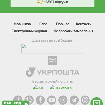
4.7
16587 відгуків
Франшиза
Блог
Про нас
Контакти
Електронний журнал
Як зробити замовлення
Доставка по всій Україні:
Фейсбук
Телеграм
Вайбер
Інстаграм
Варіанти онлайн оплати:
Онлайн чат
ВАШ КОД