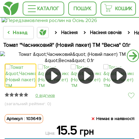
КАТАЛОГ
ПОШУК
КОШИК
Назад
Насіння
Насіння овочів
На
Томат "Часниковий" (Новий пакет) ТМ "Весна" 0.1г
0 відгуків
(загальний рейтинг: 0)
Артикул : 103649
Немає в наявності
15.5
грн
Ціна: