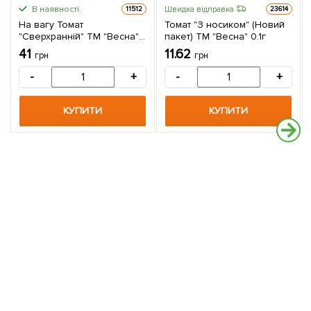
В наявності.
Швидка відправка
11512
23614
На вагу Томат
Томат "З носиком" (Новий
"Сверхранній" ТМ "Весна"
пакет) ТМ "Весна" 0.1г
ціна за 2г
41
11.62
грн
грн
-
+
-
+
КУПИТИ
КУПИТИ