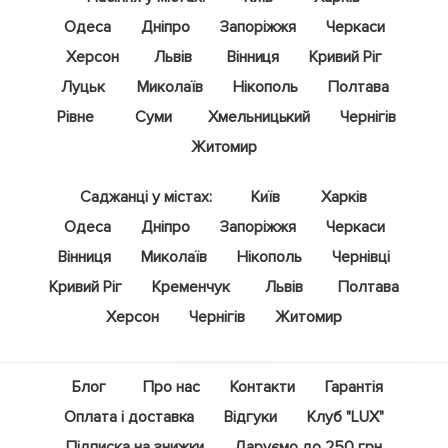
Одеса
Дніпро
Запоріжжя
Черкаси
Херсон
Львів
Вінниця
Кривий Ріг
Луцьк
Миколаїв
Нікополь
Полтава
Рівне
Суми
Хмельницький
Чернігів
Житомир
Саджанці у містах:
Київ
Харків
Одеса
Дніпро
Запоріжжя
Черкаси
Вінниця
Миколаїв
Нікополь
Чернівці
Кривий Ріг
Кременчук
Львів
Полтава
Херсон
Чернігів
Житомир
Блог
Про нас
Контакти
Гарантія
Оплата і доставка
Відгуки
Клуб "LUX"
Підписка на знижки
Даруємо до 250 грн