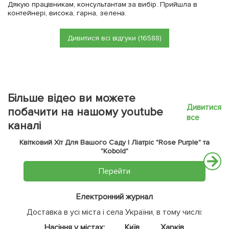
Дякую працівникам, консультантам за вибір. Прийшла в
контейнері, висока, гарна, зелена.
Дивитися всі відгуки (16588)
Більше відео ви можете
Дивитися
побачити на нашому youtube
все
каналі
Квітковий Хіт Для Вашого Саду | Ліатріс "Rose Purple" та
"Kobold"
Перейти
Електронний журнал
Доставка в усі міста і села України, в тому числі:
Насіння у містах:
Київ
Харків