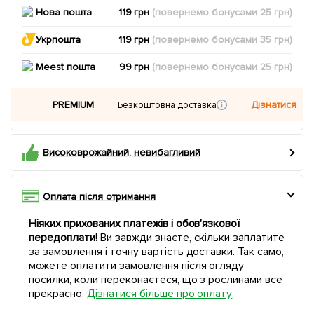
Нова пошта
119 грн
(повернемо
бонусами
25
грн)
Укрпошта
119 грн
(повернемо
бонусами
35
грн)
Meest пошта
99 грн
(повернемо
бонусами
25
грн)
PREMIUM
Дізнатися
Безкоштовна доставка
Високоврожайний, невибагливий
Оплата після отримання
Ніяких прихованих платежів і обов'язкової
передоплати!
Ви завжди знаєте, скільки заплатите
за замовлення і точну вартість доставки. Так само,
можете оплатити замовлення після огляду
посилки, коли переконаєтеся, що з рослинами все
прекрасно.
Дізнатися більше про оплату