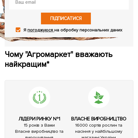
ПІДПИСАТИСЯ
Я
погоджуюся
на обробку персональних даних
Чому "Агромаркет" вважають
найкращим*
ЛІДЕРИ РИНКУ №1
ВЛАСНЕ ВИРОБНИЦТВО
15 років з Вами
16000 сортів рослин та
Власне виробництво та
насіння у найбільшому
вирощування
магазині України