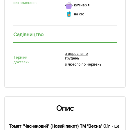
використання
кулінарія
на сік
Садівництво
з вересня по
Терміни
грудень
доставки
з лютого по червень
Опис
Томат "Часниковий" (Новий пакет) ТМ "Весна" 0.1г
- це