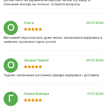
русски либо на украинском каробит читать эту каша, и
описание иногда не полное, остаются вопросы
Ольга
25.07.2026
О
Ввічливий персонал,все дуже якісно запаковано,відправка в
заявлені сроки,все гарно росте)
Оксана Пацеля
24.07.2026
О
Чудово запаковані рослинки) Швидка відправка і доставка)
Галина Бовгира
17.07.2026
Г