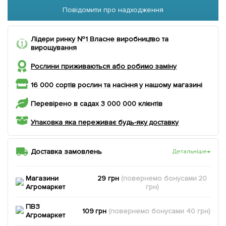
Повідомити про надходження
Лідери ринку №1 Власне виробництво та
вирощування
Рослини приживаються або робимо заміну
16 000 сортів рослин та насіння у нашому магазині
Перевірено в садах 3 000 000 клієнтів
Упаковка яка переживає будь-яку доставку
Доставка замовлень
Детальніше
→
Магазини
29 грн
(повернемо
бонусами
20
Агромаркет
грн)
ПВЗ
109 грн
(повернемо
бонусами
40
грн)
Агромаркет