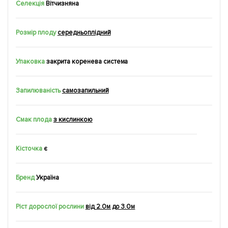
Селекція
Вітчизняна
Розмір плоду
середньоплідний
Упаковка
закрита коренева система
Запилюваність
самозапильний
Смак плода
з кислинкою
Кісточка
є
Бренд
Україна
Ріст дорослої рослини
від 2.0м до 3.0м