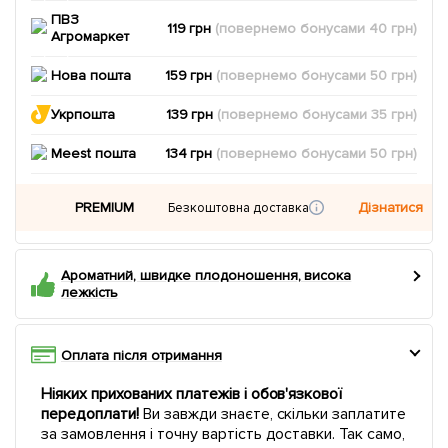
ПВЗ
119 грн
(повернемо
бонусами
40
грн)
Агромаркет
Нова пошта
159 грн
(повернемо
бонусами
50
грн)
Укрпошта
139 грн
(повернемо
бонусами
35
грн)
Meest пошта
134 грн
(повернемо
бонусами
50
грн)
PREMIUM
Дізнатися
Безкоштовна доставка
Ароматний, швидке плодоношення, висока
лежкість
Оплата після отримання
Ніяких прихованих платежів і обов'язкової
передоплати!
Ви завжди знаєте, скільки заплатите
за замовлення і точну вартість доставки. Так само,