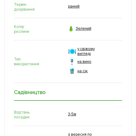
Термін
ранній
дозрівання
Колір

Зелений
рослини
у свіжому
вигляді
Тип
на вино
використання
на сік
Садівництво
Відстань
3-5м
посадки
з вересня по