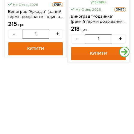
На Осінь-2026
17684
На Осінь-2026
21425
Виноград "Аркадія" (ранній
Виноград "Родзинка"
термін дозрівання, один з
(ранній термін дозрівання,
кращих сортів в Україні) 1
215
грн
надзвичайно смачні
саджанець в упаковці
218
грн
плоди) 1 саджанець в
-
+
упаковці
-
+
КУПИТИ
КУПИТИ