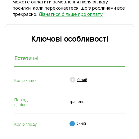
можете оплатити замовлення після огляду
посилки, коли переконаєтеся, що з рослинами все
прекрасно.
Дізнатися більше про оплату
Ключові особливості
Естетичні

білий
Колір квітки
Період
травень
цвітіння

синій
Колір плоду