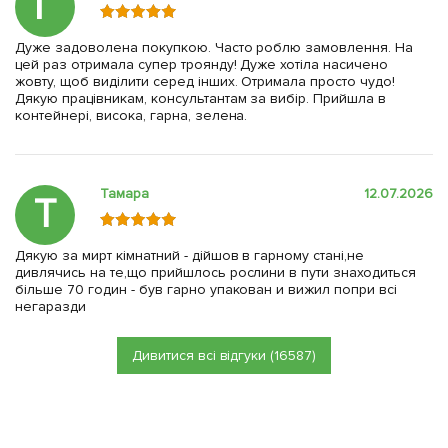
Г
Дуже задоволена покупкою. Часто роблю замовлення. На
цей раз отримала супер троянду! Дуже хотіла насичено
жовту, щоб виділити серед інших. Отримала просто чудо!
Дякую працівникам, консультантам за вибір. Прийшла в
контейнері, висока, гарна, зелена.
Тамара
12.07.2026
Т
Дякую за мирт кімнатний - дійшов в гарному стані,не
дивлячись на те,що прийшлось рослини в пути знаходиться
більше 70 годин - був гарно упакован и вижил попри всі
негаразди
Дивитися всі відгуки (16587)