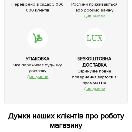
Перевірено в садах 3 000
Рослини приживаються
000 клієнтів
або робимо заміну
Див. умови
УПАКОВКА
БЕЗКОШТОВНА
ДОСТАВКА
Яка переживає будь-яку
доставку
Отримуйте повне
Див. умови
повернення вартості з
преміум LUX
Див. умови
Думки наших клієнтів про роботу
магазину