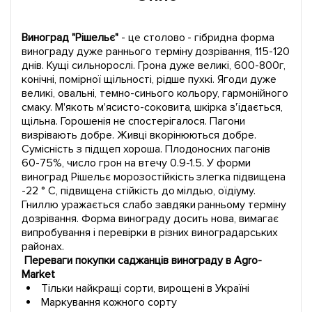
Виноград "Рішельє"
- це столово - гібридна форма
винограду дуже раннього терміну дозрівання, 115-120
днів. Кущі сильнорослі. Грона дуже великі, 600-800г,
конічні, помірної щільності, рідше пухкі. Ягоди дуже
великі, овальні, темно-синього кольору, гармонійного
смаку. М'якоть м'ясисто-соковита, шкірка з'їдається,
щільна. Горошенія не спостерігалося. Пагони
визрівають добре. Живці вкорінюються добре.
Сумісність з підщеп хороша. Плодоносних пагонів
60-75%, число грон на втечу 0.9-1.5. У форми
виноград Рішельє морозостійкість злегка підвищена
-22 ° С, підвищена стійкість до мілдью, оїдіуму.
Гниллю уражається слабо завдяки ранньому терміну
дозрівання. Форма винограду досить нова, вимагає
випробування і перевірки в різних виноградарських
районах.
Переваги покупки саджанців винограду в Agro-
Market
Тільки найкращі сорти, вирощені в Україні
Маркування кожного сорту