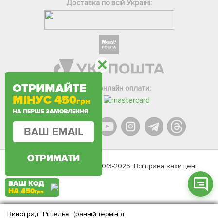
Доставка по всій Україні:
Фейсбук
ОТРИМАЙТЕ
Телеграм
Варіанти онлайн оплати:
МІНУС 450
грн
Вайбер
НА ПЕРШЕ ЗАМОВЛЕННЯ
Інстаграм
Онлайн чат
ОТРИМАТИ
Agromarket.Copyright © 2013-2026. Всі права захищені
ВАШ КОД
НА 450
грн
Виноград "Рішельє" (ранній термін дозрівання, соковита, солодка і велика ягода з багатим розкривається ароматом)