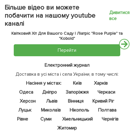
Більше відео ви можете
Дивитися
побачити на нашому youtube
все
каналі
Квітковий Хіт Для Вашого Саду | Ліатріс "Rose Purple" та
"Kobold"
Перейти
Електронний журнал
Доставка в усі міста і села України, в тому числі:
Насіння у містах:
Київ
Харків
Одеса
Дніпро
Запоріжжя
Черкаси
Херсон
Львів
Вінниця
Кривий Ріг
Луцьк
Миколаїв
Нікополь
Полтава
Рівне
Суми
Хмельницький
Чернігів
Житомир