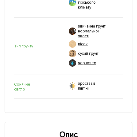
гірського
клімату
звичайна грунт
нормальної
якості
пісок
Тип грунту
сухий грунт
чорнозем
зростає в
Сонячне
півтіні
світло
Опис