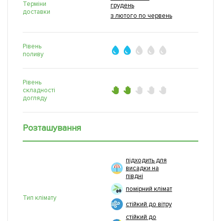
Терміни
грудень
доставки
з лютого по червень
Рівень
поливу
Рівень
складності
догляду
Розташування
підходить для
висадки на
півдні
помірний клімат
Тип клімату
стійкий до вітру
стійкий до