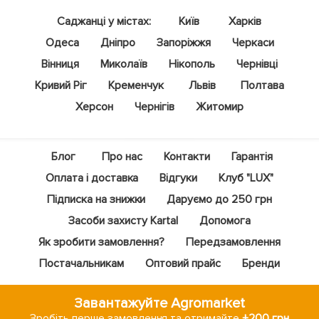
Саджанці у містах:
Київ
Харків
Одеса
Дніпро
Запоріжжя
Черкаси
Вінниця
Миколаїв
Нікополь
Чернівці
Кривий Ріг
Кременчук
Львів
Полтава
Херсон
Чернігів
Житомир
Блог
Про нас
Контакти
Гарантія
Оплата і доставка
Відгуки
Клуб "LUX"
Підписка на знижки
Даруємо до 250 грн
Засоби захисту Kartal
Допомога
Як зробити замовлення?
Передзамовлення
Постачальникам
Оптовий прайс
Бренди
Завантажуйте Agromarket
Зробіть перше замовлення та отримайте
+200 грн