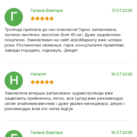
Галина Бовгира
17.07.2026
Г
Троянда приїхала до нас класнюча! Гарно запакована,
зелене листячко, висотою біля 45 см.! Дуже задоволені
покупкою. Замовляємо на сайті АгроМаркету вже чотири
роки. Рослиночки свіженькі, гарні, консультанти привітливі,
завжди порадять, підкажуть. Дякую!
Наталія
16.07.2026
Н
Замовляла вперше,запаковано чудово,троянди вже
зацвітають,прийнялись легко, все супер,вже рекомендую
своїм знайомим,ввічливі і дуже уважні менеджера, дякую і
рекомендую всім хто читає відгук
Галина Бовгира
16.07.2026