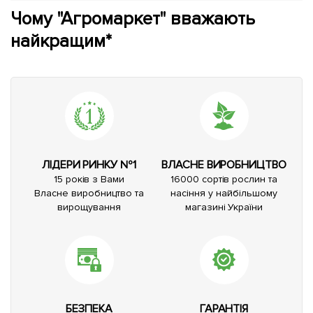
Чому "Агромаркет" вважають
найкращим*
ЛІДЕРИ РИНКУ №1
ВЛАСНЕ ВИРОБНИЦТВО
15 років з Вами
16000 сортів рослин та
Власне виробництво та
насіння у найбільшому
вирощування
магазині України
БЕЗПЕКА
ГАРАНТІЯ