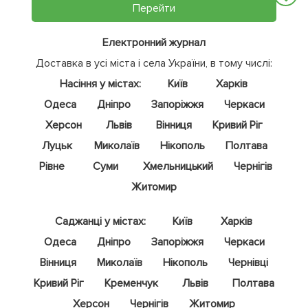
Перейти
Електронний журнал
Доставка в усі міста і села України, в тому числі:
Насіння у містах:
Київ
Харків
Одеса
Дніпро
Запоріжжя
Черкаси
Херсон
Львів
Вінниця
Кривий Ріг
Луцьк
Миколаїв
Нікополь
Полтава
Рівне
Суми
Хмельницький
Чернігів
Житомир
Саджанці у містах:
Київ
Харків
Одеса
Дніпро
Запоріжжя
Черкаси
Вінниця
Миколаїв
Нікополь
Чернівці
Кривий Ріг
Кременчук
Львів
Полтава
Херсон
Чернігів
Житомир