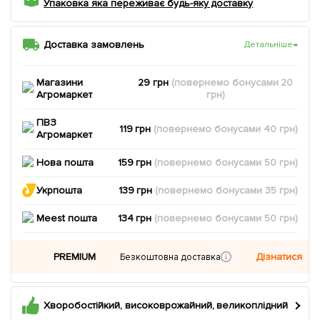
Упаковка яка переживає будь-яку доставку
Доставка замовлень
Детальніше
→
Магазини
29 грн
(повернемо
бонусами
20
Агромаркет
грн)
ПВЗ
119 грн
(повернемо
бонусами
40
грн)
Агромаркет
Нова пошта
159 грн
(повернемо
бонусами
50
грн)
Укрпошта
139 грн
(повернемо
бонусами
35
грн)
Meest пошта
134 грн
(повернемо
бонусами
50
грн)
PREMIUM
Дізнатися
Безкоштовна доставка
Хворобостійкий, високоврожайний, великоплідний