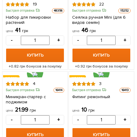
19
22
Быстрая отправка
Быстрая отправка
48356
15252
Набор для пикировки
Сеялка ручная Mini (для 6
растений
видов семян)
41
46
грн
грн
цена
цена
-
+
-
+
КУПИТЬ
КУПИТЬ
+
0.82
грн бонусов за покупку
+
0.92
грн бонусов за покупку
ХИТ ГОДА
ХИТ ГОДА
4
3
Быстрая отправка
Быстрая отправка
16414
16413
Миникран-стартер с
Фитинг ремонтный
поджимом
21.99
10
грн
грн
цена
цена
-
+
-
+
КУПИТЬ
КУПИТЬ