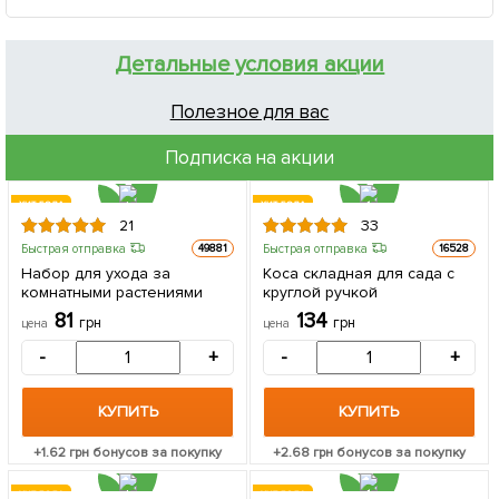
Детальные условия акции
Полезное для вас
Подписка на акции
ХИТ ГОДА
ХИТ ГОДА
21
33
Быстрая отправка
Быстрая отправка
49881
16528
Набор для ухода за
Коса складная для сада с
комнатными растениями
круглой ручкой
81
134
грн
грн
цена
цена
-
+
-
+
КУПИТЬ
КУПИТЬ
+
1.62
грн бонусов за покупку
+
2.68
грн бонусов за покупку
ХИТ ГОДА
ХИТ ГОДА