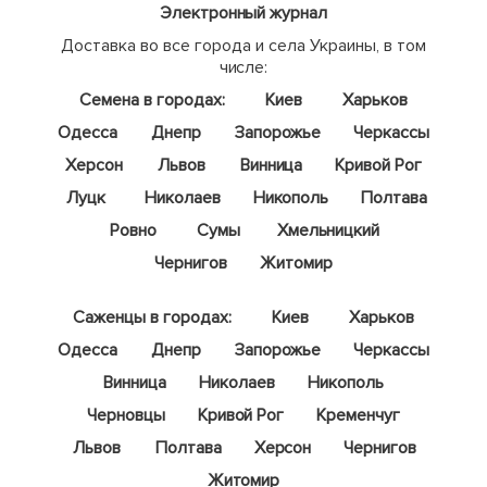
Электронный журнал
Доставка во все города и села Украины, в том
числе:
Семена в городах:
Киев
Харьков
Одесса
Днепр
Запорожье
Черкассы
Херсон
Львов
Винница
Кривой Рог
Луцк
Николаев
Никополь
Полтава
Ровно
Сумы
Хмельницкий
Чернигов
Житомир
Саженцы в городах:
Киев
Харьков
Одесса
Днепр
Запорожье
Черкассы
Винница
Николаев
Никополь
Черновцы
Кривой Рог
Кременчуг
Львов
Полтава
Херсон
Чернигов
Житомир