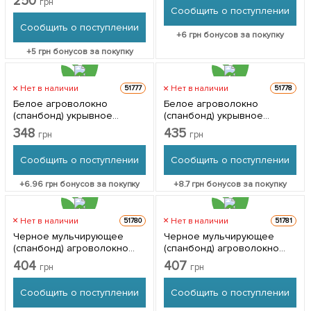
250
грн
Плотность 23
Сообщить о поступлении
Сообщить о поступлении
+
6
грн бонусов за покупку
+
5
грн бонусов за покупку
Нет в наличии
Нет в наличии
51777
51778
Белое агроволокно
Белое агроволокно
(спанбонд) укрывное
(спанбонд) укрывное
Ширина 3.2м, Длина 5м,
Ширина 3.2м, Длина 5м,
348
435
грн
грн
Плотность 42
Плотность 50
Сообщить о поступлении
Сообщить о поступлении
+
6.96
грн бонусов за покупку
+
8.7
грн бонусов за покупку
Нет в наличии
Нет в наличии
51780
51781
Черное мульчирующее
Черное мульчирующее
(спанбонд) агроволокно
(спанбонд) агроволокно
Длина 10м, Ширина 1.6м,
Длина 5м, Ширина 3,2м,
404
407
грн
грн
Плотность 50
Плотность 50
Сообщить о поступлении
Сообщить о поступлении