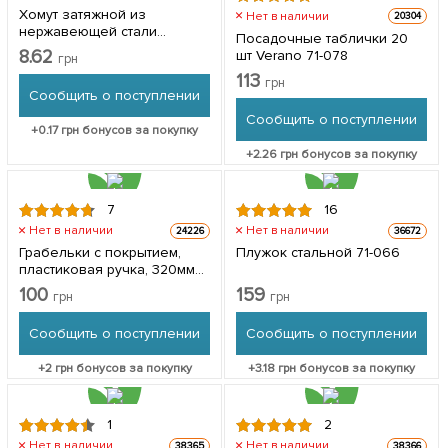
Хомут затяжной из
Нет в наличии
20304
нержавеющей стали
Посадочные таблички 20
диаметром 12-20 мм
8.62
шт Verano 71-078
грн
113
грн
Сообщить о поступлении
Сообщить о поступлении
+
0.17
грн бонусов за покупку
+
2.26
грн бонусов за покупку
7
16
Нет в наличии
Нет в наличии
24226
36672
Грабельки с покрытием,
Плужок стальной 71-066
пластиковая ручка, 320мм
ТМ "Technics" № 71-051
100
159
грн
грн
Сообщить о поступлении
Сообщить о поступлении
+
2
грн бонусов за покупку
+
3.18
грн бонусов за покупку
1
2
Нет в наличии
Нет в наличии
38365
38366