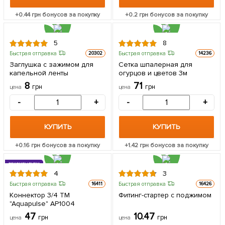
+
0.44
грн бонусов за покупку
+
0.2
грн бонусов за покупку
5
8
Быстрая отправка
Быстрая отправка
20302
14236
Заглушка c зажимом для
Сетка шпалерная для
капельной ленты
огурцов и цветов 3м
8
71
грн
грн
цена
цена
-
+
-
+
КУПИТЬ
КУПИТЬ
+
0.16
грн бонусов за покупку
+
1.42
грн бонусов за покупку
РЕКОМЕНДУЕМ
4
3
Быстрая отправка
Быстрая отправка
16411
16426
Коннектор 3/4 ТМ
Фитинг-стартер с поджимом
"Aquapulse" АР1004
47
10.47
грн
грн
цена
цена