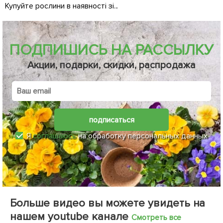
Купуйте рослини в наявності зі...
Д
ПОДПИШИСЬ НА РАССЫЛКУ
Акции, подарки, скидки, распродажа
подписаться
Я
соглашаюсь
на обработку персональных данных
Больше видео вы можете увидеть на
нашем youtube канале
Смотреть все