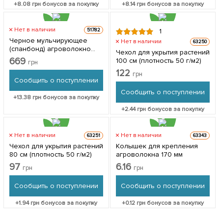
+
8.08
грн бонусов за покупку
+
8.14
грн бонусов за покупку
Нет в наличии
51782
1
Черное мульчирующее
Нет в наличии
63250
(спанбонд) агроволокно
Чехол для укрытия растений
Длина 10м, Ширина 3,2м,
669
100 см (плотность 50 г/м2)
грн
Плотность 50
122
грн
Сообщить о поступлении
Сообщить о поступлении
+
13.38
грн бонусов за покупку
+
2.44
грн бонусов за покупку
Нет в наличии
Нет в наличии
63251
63343
Чехол для укрытия растений
Колышек для крепления
80 см (плотность 50 г/м2)
агроволокна 170 мм
97
6.16
грн
грн
Сообщить о поступлении
Сообщить о поступлении
+
1.94
грн бонусов за покупку
+
0.12
грн бонусов за покупку