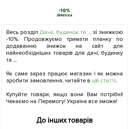
Весь розділ
Дача, будинок та ...
зі знижкою
-10%. Продовжуємо тримати планку по
додаванню знижок на сайт для
найнеобхідніших товарів для дачі, будинку
та ...
Як саме зараз працює магазин і як можна
зробити замовлення, читайте в
цій статті
.
Купуйте товари, якщо вони Вам потрібні!
Чекаємо на Перемогу! Україна все зможе!
До інших товарів