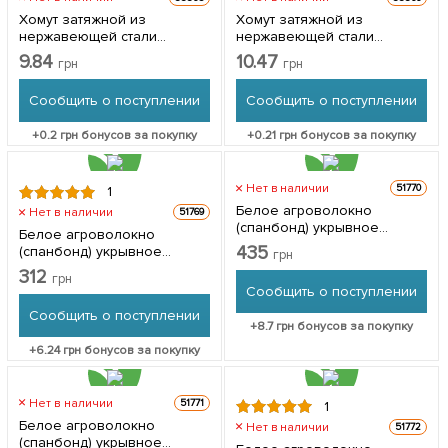
Хомут затяжной из
Хомут затяжной из
нержавеющей стали
нержавеющей стали
диаметром 16-27 мм
диаметром 20-32 мм
9.84
10.47
грн
грн
Сообщить о поступлении
Сообщить о поступлении
+
0.2
грн бонусов за покупку
+
0.21
грн бонусов за покупку
Нет в наличии
51770
1
Белое агроволокно
Нет в наличии
51769
(спанбонд) укрывное
Белое агроволокно
Ширина 3.2м, Длина 10м,
435
(спанбонд) укрывное
грн
Плотность 23
Ширина 3.2м, Длина 10м,
312
грн
Плотность 19
Сообщить о поступлении
Сообщить о поступлении
+
8.7
грн бонусов за покупку
+
6.24
грн бонусов за покупку
Нет в наличии
51771
1
Белое агроволокно
Нет в наличии
51772
(спанбонд) укрывное