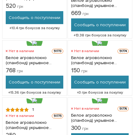
Белое агроволокно
Ширина 3.2м, Длина 10м,
520
(спанбонд) укрывное
грн
Плотность 30
Ширина 3.2м, Длина 10м,
669
грн
Плотность 42
Сообщить о поступлении
Сообщить о поступлении
+
10.4
грн бонусов за покупку
+
13.38
грн бонусов за покупку
Нет в наличии
Нет в наличии
51773
51774
Белое агроволокно
Белое агроволокно
(спанбонд) укрывное
(спанбонд) укрывное
Ширина 3.2м, Длина 10м,
Ширина 3.2м, Длина 5м,
768
150
грн
грн
Плотность 50
Плотность 19
Сообщить о поступлении
Сообщить о поступлении
+
15.36
грн бонусов за покупку
+
3
грн бонусов за покупку
Нет в наличии
51776
1
Белое агроволокно
Нет в наличии
51775
(спанбонд) укрывное
Белое агроволокно
Ширина 3.2м, Длина 5м,
300
(спанбонд) укрывное
грн
Плотность 30
Ширина 3.2м, Длина 5м,