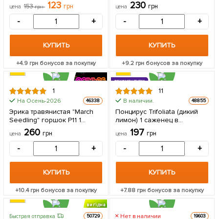
созревания) 1 саженец в
упаковке
123
230
153
грн
грн
цена
грн
цена
упаковке
-
+
-
+
КУПИТЬ
КУПИТЬ
+
4.9
грн бонусов за покупку
+
9.2
грн бонусов за покупку
РЕКОМЕНДУЕМ
1
11
На Осень-2026
В наличии.
46338
48855
Эрика травянистая "March
Понцирус Trifoliata (дикий
Seedling" горшок P11 1
лимон) 1 саженец в
саженец в упаковке
упаковке
260
197
грн
грн
цена
цена
-
+
-
+
КУПИТЬ
КУПИТЬ
+
10.4
грн бонусов за покупку
+
7.88
грн бонусов за покупку
вигідна
знижка
Нет в наличии
Быстрая отправка
50729
19603