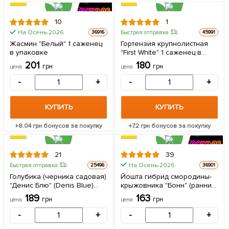
10
1
На Осень-2026
Быстрая отправка
36916
45991
Жасмин "Белый" 1 саженец
Гортензия крупнолистная
в упаковке
"First White" 1 саженец в
упаковке
201
180
грн
грн
цена
цена
-
+
-
+
КУПИТЬ
КУПИТЬ
+
8.04
грн бонусов за покупку
+
7.2
грн бонусов за покупку
21
39
На Осень-2026
Быстрая отправка
25496
36901
Голубика (черника садовая)
Йошта гибрид смородины-
"Денис Блю" (Denis Blue)
крыжовника "Бонн" (ранний
(средний срок созревания,
срок созревания) 1 саженец
189
163
грн
грн
цена
цена
ягода долго хранится) 1
в упаковке
саженец в упаковке
-
+
-
+