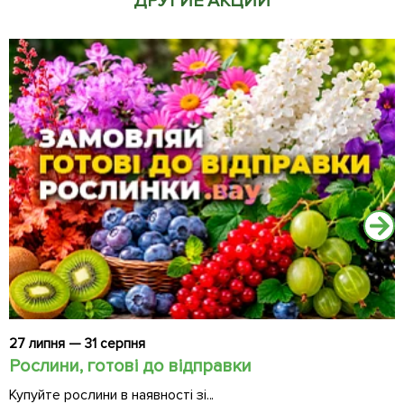
ДРУГИЕ АКЦИИ
27 липня — 31 серпня
2
Рослини, готові до відправки
Ч
Купуйте рослини в наявності зі...
Д