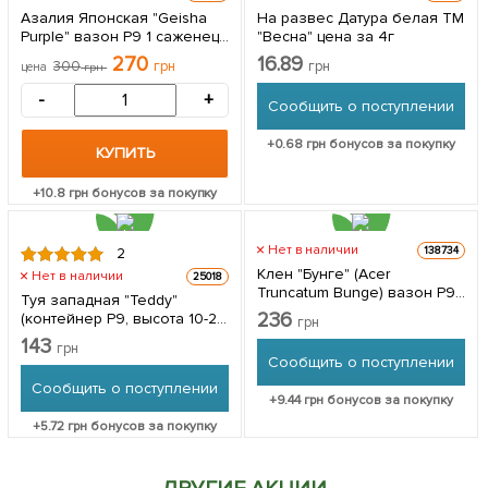
Азалия Японская "Geisha
На развес Датура белая ТМ
Purple" вазон Р9 1 саженец
"Весна" цена за 4г
в упаковке
270
16.89
300
грн
грн
цена
грн
-
+
Сообщить о поступлении
+
0.68
грн бонусов за покупку
КУПИТЬ
+
10.8
грн бонусов за покупку
Нет в наличии
138734
2
Клен "Бунге" (Acer
Нет в наличии
25018
Truncatum Bunge) вазон Р9 1
Туя западная "Teddy"
саженец в упаковке
236
(контейнер Р9, высота 10-20
грн
см) 1 саженец в упаковке
143
грн
Сообщить о поступлении
Сообщить о поступлении
+
9.44
грн бонусов за покупку
+
5.72
грн бонусов за покупку