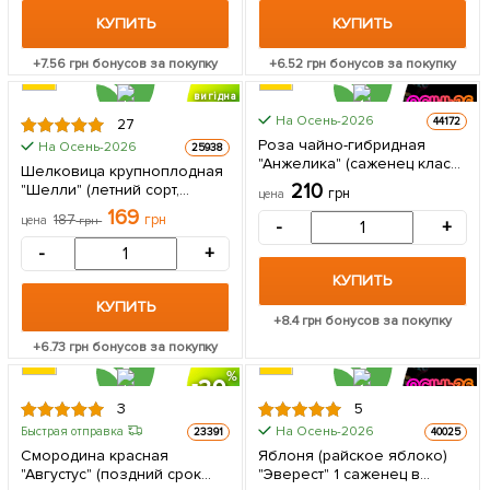
КУПИТЬ
КУПИТЬ
+
7.56
грн бонусов за покупку
+
6.52
грн бонусов за покупку
вигідна
знижка
На Осень-2026
44172
27
Роза чайно-гибридная
На Осень-2026
25938
"Анжелика" (саженец класса
Шелковица крупноплодная
АА+) высший сорт 1 шт в
210
"Шелли" (летний сорт,
грн
цена
упаковке
ранний срок созревания) 1
169
187
грн
цена
грн
-
+
саженец в упаковке
-
+
КУПИТЬ
КУПИТЬ
+
8.4
грн бонусов за покупку
+
6.73
грн бонусов за покупку
20
3
5
На Осень-2026
Быстрая отправка
23391
40025
Смородина красная
Яблоня (райское яблоко)
"Августус" (поздний срок
"Эверест" 1 саженец в