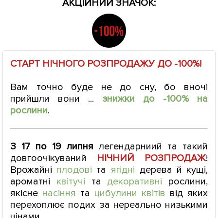
АКЦІЙНИЙ ЗНАЧОК:
СТАРТ НІЧНОГО РОЗПРОДАЖУ ДО -100%!
Вам точно буде не до сну, бо вночі
прийшли вони ...
знижки до -100%
на
рослини
.
З 17 по 19 липня
легендарниий та такий
довгоочікуваний
НІЧНИЙ РОЗПРОДАЖ
!
Врожайні
плодові
та
ягідні
дерева й кущі,
ароматні
квітучі
та
декоративні
рослини,
якісне
насіння
та
цибулини квітів
від яких
перехоплює подих за нереально низькими
цінами.