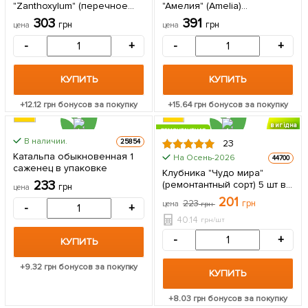
"Zanthoxylum" (перечное
"Амелия" (Amelia)
дерево) высота 10см 1
(высокоурожайный,
303
391
грн
грн
цена
цена
саженец в упаковке
морозостойкий сорт) 1
саженец в упаковке
-
+
-
+
КУПИТЬ
КУПИТЬ
+
12.12
грн бонусов за покупку
+
15.64
грн бонусов за покупку
вигідна
РЕМОНТАНТНАЯ
знижка
В наличии.
25854
23
ЦЕНА ЗА
Катальпа обыкновенная 1
На Осень-2026
44700
5шт
саженец в упаковке
Клубника "Чудо мира"
233
(ремонтантный сорт) 5 шт в
грн
цена
упаковке
201
223
грн
цена
грн
-
+
40.14
грн/шт
-
+
КУПИТЬ
+
9.32
грн бонусов за покупку
КУПИТЬ
+
8.03
грн бонусов за покупку