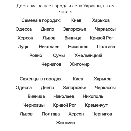
Доставка во все города и села Украины, в том
числе:
Семена в городах:
Киев
Харьков
Одесса
Днепр
Запорожье
Черкассы
Херсон
Львов
Винница
Кривой Рог
Луцк
Николаев
Никополь
Полтава
Ровно
Сумы
Хмельницкий
Чернигов
Житомир
Саженцы в городах:
Киев
Харьков
Одесса
Днепр
Запорожье
Черкассы
Винница
Николаев
Никополь
Черновцы
Кривой Рог
Кременчуг
Львов
Полтава
Херсон
Чернигов
Житомир