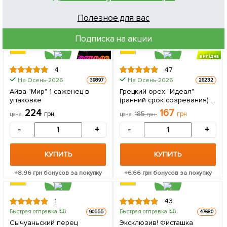
Полезное для вас
Подписка на акции
вигідна
знижка
4
47
На Осень-2026
На Осень-2026
39897
26232
Айва "Мир" 1 саженец в
Грецкий орех "Идеал"
упаковке
(ранний срок созревания) 1
саженец в упаковке
224
167
грн
185
грн
цена
цена
грн
-
+
-
+
КУПИТЬ
КУПИТЬ
+
8.96
грн бонусов за покупку
+
6.66
грн бонусов за покупку
1
43
Быстрая отправка
Быстрая отправка
90555
47680
Сычуаньский перец
Эксклюзив! Фисташка