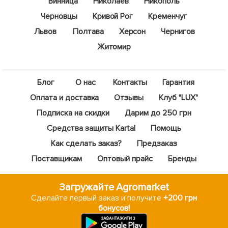
Винница
Николаев
Никополь
Черновцы
Кривой Рог
Кременчуг
Львов
Полтава
Херсон
Чернигов
Житомир
Блог
О нас
Контакты
Гарантия
Оплата и доставка
Отзывы
Клуб "LUX"
Подписка на скидки
Дарим до 250 грн
Средства защиты Kartal
Помощь
Как сделать заказ?
Предзаказ
Поставщикам
Оптовый прайс
Бренды
Загружайте Agromarket
Сделайте первый заказ и получите
+200 грн
бонусов!