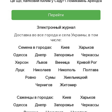
Це Що, Квітковий Килим у Саду? | Ломикамінь Арендса
Перейти
Электронный журнал
Доставка во все города и села Украины, в том
числе:
Семена в городах:
Киев
Харьков
Одесса
Днепр
Запорожье
Черкассы
Херсон
Львов
Винница
Кривой Рог
Луцк
Николаев
Никополь
Полтава
Ровно
Сумы
Хмельницкий
Чернигов
Житомир
Саженцы в городах:
Киев
Харьков
Одесса
Днепр
Запорожье
Черкассы