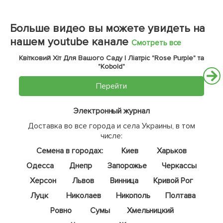
Больше видео вы можете увидеть на
нашем youtube канале
Смотреть все
Квітковий Хіт Для Вашого Саду | Ліатріс "Rose Purple" та
"Kobold"
Перейти
Электронный журнал
Доставка во все города и села Украины, в том
числе:
Семена в городах:
Киев
Харьков
Одесса
Днепр
Запорожье
Черкассы
Херсон
Львов
Винница
Кривой Рог
Луцк
Николаев
Никополь
Полтава
Ровно
Сумы
Хмельницкий