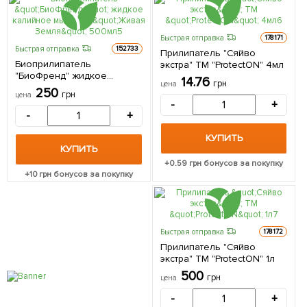
Быстрая отправка
178171
Быстрая отправка
152733
Прилипатель "Сяйво
Биоприлипатель
экстра" ТМ "ProtectON" 4мл
"БиоФренд" жидкое
14.76
грн
цена
калийное мыло ТМ "Живая
250
грн
цена
Земля" 500мл
-
+
-
+
КУПИТЬ
КУПИТЬ
+
0.59
грн бонусов за покупку
+
10
грн бонусов за покупку
Быстрая отправка
178172
Прилипатель "Сяйво
экстра" ТМ "ProtectON" 1л
500
грн
цена
-
+