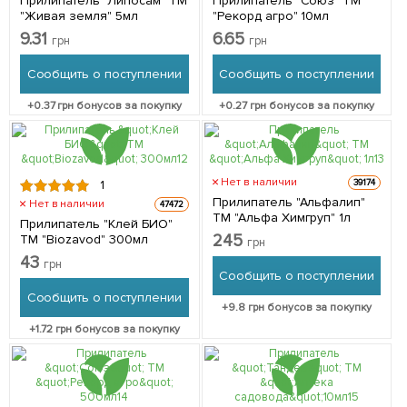
Прилипатель "Липосам" ТМ
Прилипатель "Союз" ТМ
"Живая земля" 5мл
"Рекорд агро" 10мл
9.31
6.65
грн
грн
Сообщить о поступлении
Сообщить о поступлении
+
0.37
грн бонусов за покупку
+
0.27
грн бонусов за покупку
Нет в наличии
39174
1
Прилипатель "Альфалип"
Нет в наличии
47472
ТМ "Альфа Химгруп" 1л
Прилипатель "Клей БИО"
245
ТМ "Biozavod" 300мл
грн
43
грн
Сообщить о поступлении
Сообщить о поступлении
+
9.8
грн бонусов за покупку
+
1.72
грн бонусов за покупку