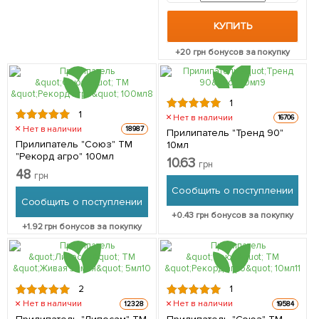
КУПИТЬ
+
20
грн бонусов за покупку
1
1
Нет в наличии
16706
Нет в наличии
18987
Прилипатель "Тренд 90"
Прилипатель "Союз" ТМ
10мл
"Рекорд агро" 100мл
10.63
грн
48
грн
Сообщить о поступлении
Сообщить о поступлении
+
0.43
грн бонусов за покупку
+
1.92
грн бонусов за покупку
2
1
Нет в наличии
Нет в наличии
12328
19584