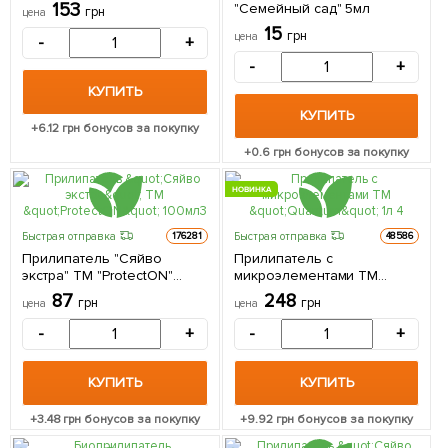
153
"Семейный сад" 5мл
грн
цена
15
грн
цена
-
+
-
+
КУПИТЬ
КУПИТЬ
+
6.12
грн бонусов за покупку
+
0.6
грн бонусов за покупку
НОВИНКА
Быстрая отправка
Быстрая отправка
176281
48586
Прилипатель "Сяйво
Прилипатель с
экстра" ТМ "ProtectON"
микроэлементами ТМ
100мл
"Quantum" 1л
87
248
грн
грн
цена
цена
-
+
-
+
КУПИТЬ
КУПИТЬ
+
3.48
грн бонусов за покупку
+
9.92
грн бонусов за покупку