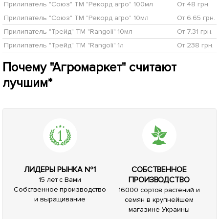
Прилипатель "Союз" ТМ "Рекорд агро" 100мл
От 48 грн.
Прилипатель "Союз" ТМ "Рекорд агро" 10мл
От 6.65 грн.
Прилипатель "Трейд" ТМ "Rangoli" 10мл
От 7.31 грн.
Прилипатель "Трейд" ТМ "Rangoli" 1л
От 238 грн.
Почему "Агромаркет" считают
лучшим*
ЛИДЕРЫ РЫНКА №1
СОБСТВЕННОЕ
ПРОИЗВОДСТВО
15 лет с Вами
Собственное производство
16000 сортов растений и
и выращивание
семян в крупнейшем
магазине Украины