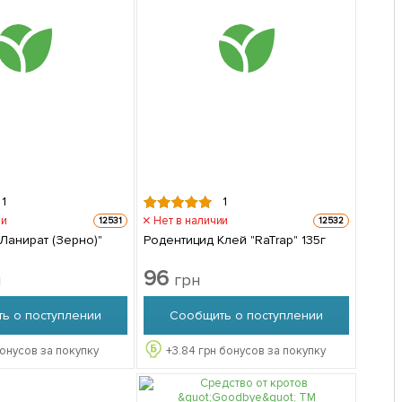
1
1
ии
Нет в наличии
12531
12532
Ланират (Зерно)"
Родентицид Клей "RaTrap" 135г
96
н
грн
ь о поступлении
Сообщить о поступлении
онусов за покупку
+
3.84
грн бонусов за покупку