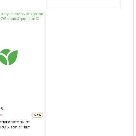
5
ии
12547
тпугиватель от
ROS sonic" 1шт