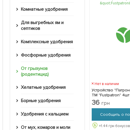
Комнатные удобрения
Для выгребных ям и
септиков
Комплексные удобрения
Фосфорные удобрения
От грызунов
(родентицид)
Нет в наличии
Хелатные удобрения
Устройство "Патрон
ТМ "Fustpatron" 4шт
Борные удобрения
36
грн
Удобрения с кальцием
Сообщить о по
+
1.44
грн бонусов
От мух, комаров и моли