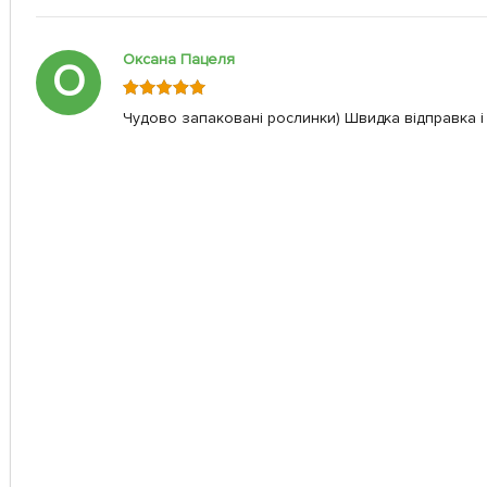
Оксана Пацеля
О
Чудово запаковані рослинки) Швидка відправка і