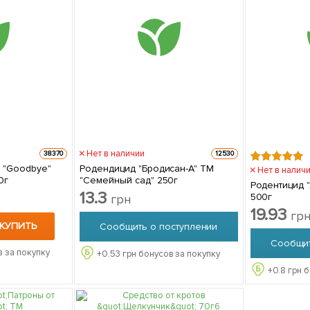
Нет в наличии
38370
12530
в "Goodbye"
Родендицид "Бродисан-А" ТМ
Нет в налич
0г
"Семейный сад" 250г
Родентицид "
13.3
500г
грн
19.93
гр
КУПИТЬ
Сообщить о поступлении
Сообщит
 за покупку
+
0.53
грн бонусов за покупку
+
0.8
грн б