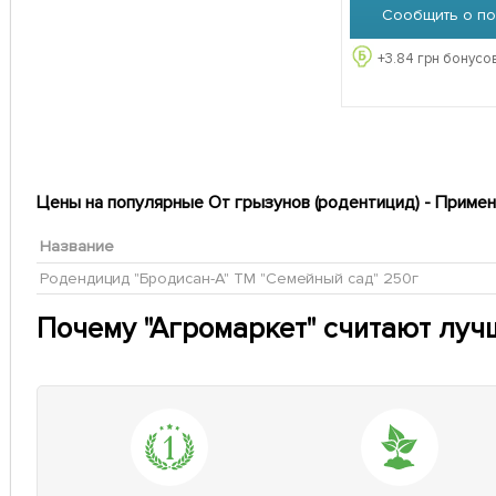
Сообщить о по
+
3.84
грн бонусов
Цены на популярные От грызунов (родентицид) - Примен
Название
Родендицид "Бродисан-А" ТМ "Семейный сад" 250г
Почему "Агромаркет" считают луч