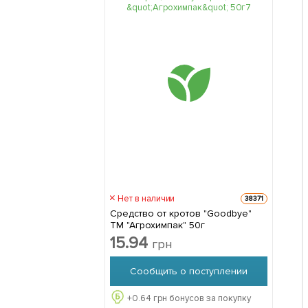
Нет в наличии
38371
Средство от кротов "Goodbye"
ТМ "Агрохимпак" 50г
15.94
грн
Сообщить о поступлении
+
0.64
грн бонусов за покупку