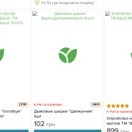
+
0.53
грн бонусов за покупку
Нет в наличии
23781
24810
в "Goodbye"
Дымовые шашки "Щелкунчик"
Нет в налич
00г
6шт
Устройство-о
102
кротов ТМ "B
грн
899
грн