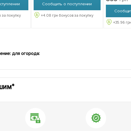
ступлении
Сообщить о поступлении
Сообщит
 за покупку
+
4.08
грн бонусов за покупку
+
35.96
грн
ение: для огорода:
шим*