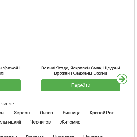
 Урожай |
Великі Ягоди, Яскравий Смак, Щедрий
бі
Врожай | Саджанці Ожини
Перейти
 числе:
сы
Херсон
Львов
Винница
Кривой Рог
ельницкий
Чернигов
Житомир