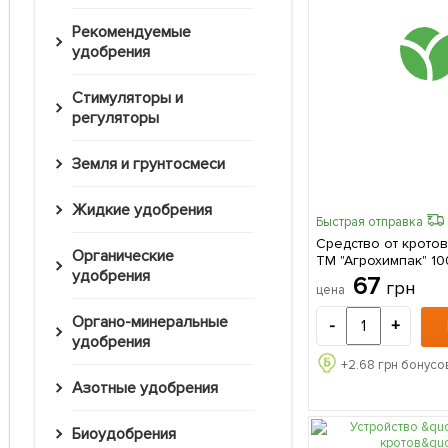
Рекомендуемые
удобрения
Стимуляторы и
регуляторы
Земля и грунтосмеси
Жидкие удобрения
Быстрая отправка
Средство от крото
Органические
ТМ "Агрохимпак" 10
удобрения
67
грн
цена
Органо-минеральные
-
+
удобрения
+
2.68
грн бонусов
Азотные удобрения
Биоудобрения