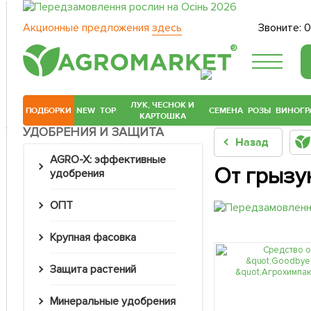
Акционные предложения
здесь
Звоните:
0
®
ЛУК, ЧЕСНОК И
ПОДБОРКИ
NEW
TOP
СЕМЕНА
РОЗЫ
ВИНОГР
КАРТОШКА
УДОБРЕНИЯ И ЗАЩИТА
Назад
AGRO-X: эффективные
От грызу
удобрения
ОПТ
Крупная фасовка
Защита растений
Минеральные удобрения