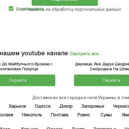
Я
соглашаюсь
на обработку персональных данных
 нашем youtube канале
Смотреть все
ів До Майбутнього Врожаю |
Деревце, Яке Дарує Щедрий
Розпаковка Покупця
Смородина На Штам
Перейти
Перейти
Доставка во все города и села Украины, в том
Харьков
Одесса
Днепр
Запорожье
Черкас
колаев
Никополь
Полтава
Ровно
Сумы
Хм