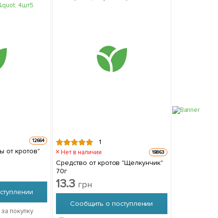
12664
1
ы от кротов"
Нет в наличии
19863
Средство от кротов "Щелкунчик"
70г
13.3
грн
ступлении
Сообщить о поступлении
 за покупку