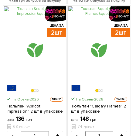
+
7.56
грн бонусов за покупку
+
5.92
грн бонусов за покупку
ЦЕНА ЗА
ЦЕНА ЗА
2шт
2шт
На Осень-2026
На Осень-2026
186321
192063
Тюльпан "Apricot
Тюльпан "Calgary Flames" 2
Impression" 2 шт в упаковке
шт в упаковке
136
148
грн
грн
цена
цена
68
74
грн/шт
грн/шт
-
+
-
+