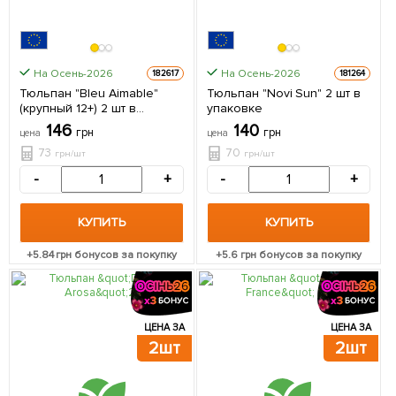
На Осень-2026
На Осень-2026
182617
181264
Тюльпан "Bleu Aimable"
Тюльпан "Novi Sun" 2 шт в
(крупный 12+) 2 шт в
упаковке
упаковке
146
140
грн
грн
цена
цена
73
70
грн/шт
грн/шт
-
+
-
+
КУПИТЬ
КУПИТЬ
+
5.84
грн бонусов за покупку
+
5.6
грн бонусов за покупку
ЦЕНА ЗА
ЦЕНА ЗА
2шт
2шт