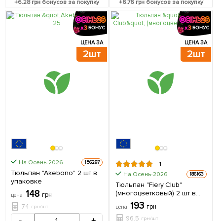
+
6.28
грн бонусов за покупку
+
6.76
грн бонусов за покупку
ЦЕНА ЗА
ЦЕНА ЗА
2шт
2шт
На Осень-2026
156297
1
Тюльпан "Akebono" 2 шт в
На Осень-2026
186163
упаковке
Тюльпан "Fiery Club"
148
(многоцветковый) 2 шт в
грн
цена
упаковке
193
74
грн
грн/шт
цена
96.5
грн/шт