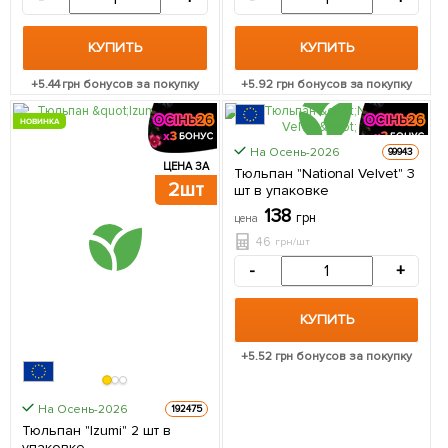
КУПИТЬ
КУПИТЬ
+
5.44
грн бонусов за покупку
+
5.92
грн бонусов за покупку
НОВИНКА
На Осень-2026
99943
ЦЕНА ЗА
ЦЕНА ЗА
Тюльпан "National Velvet" 3
2шт
3шт
шт в упаковке
138
грн
цена
46
грн/шт
-
+
КУПИТЬ
+
5.52
грн бонусов за покупку
На Осень-2026
192475
Тюльпан "Izumi" 2 шт в
упаковке