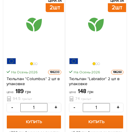
ЦЕНА ЗА
ЦЕНА ЗА
2шт
2шт
На Осень-2026
На Осень-2026
186233
186260
Тюльпан "Columbus" 2 шт в
Тюльпан "Labrador" 2 шт в
упаковке
упаковке
189
148
грн
грн
цена
цена
94.5
74
грн/шт
грн/шт
-
+
-
+
КУПИТЬ
КУПИТЬ