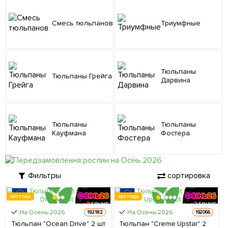
Смесь тюльпанов
Триумфные
Тюльпаны
Тюльпаны Грейга
Дарвина
Тюльпаны
Тюльпаны
Кауфмана
Фостера
Фильтры
сортировка
ХИТ ГОДА
ХИТ ГОДА
На Осень-2026
На Осень-2026
192182
192066
ЦЕНА ЗА
ЦЕНА ЗА
Тюльпан "Ocean Drive" 2 шт
Тюльпан "Creme Upstar" 2