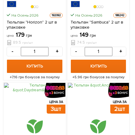
На Осень-2026
На Осень-2026
192092
186242
Тюльпан "Horizon" 2 шт в
Тюльпан "Sambuca" 2 шт в
упаковке
упаковке
179
149
грн
грн
цена
цена
89.5
74.5
грн/шт
грн/шт
-
+
-
+
КУПИТЬ
КУПИТЬ
+
7.16
грн бонусов за покупку
+
5.96
грн бонусов за покупку
ЦЕНА ЗА
ЦЕНА ЗА
3шт
2шт