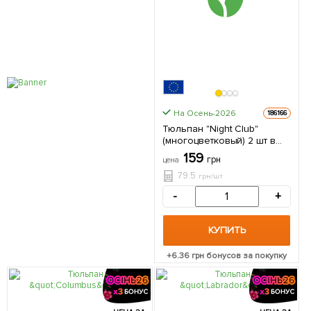
На Осень-2026
186166
Тюльпан "Night Club"
(многоцветковый) 2 шт в
упаковке
159
грн
цена
79.5
грн/шт
-
+
КУПИТЬ
+
6.36
грн бонусов за покупку