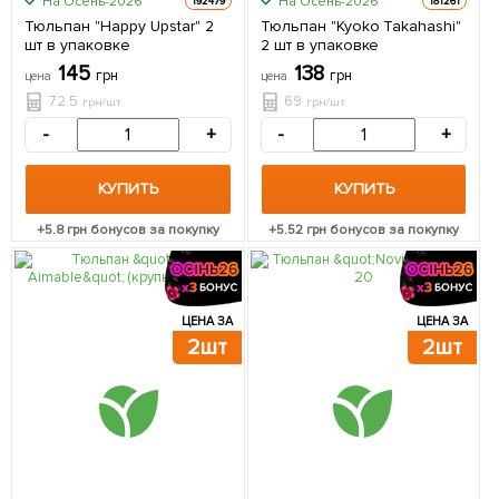
На Осень-2026
На Осень-2026
192479
181261
Тюльпан "Happy Upstar" 2
Тюльпан "Kyoko Takahashi"
шт в упаковке
2 шт в упаковке
145
138
грн
грн
цена
цена
72.5
69
грн/шт
грн/шт
-
+
-
+
КУПИТЬ
КУПИТЬ
+
5.8
грн бонусов за покупку
+
5.52
грн бонусов за покупку
ЦЕНА ЗА
ЦЕНА ЗА
2шт
2шт