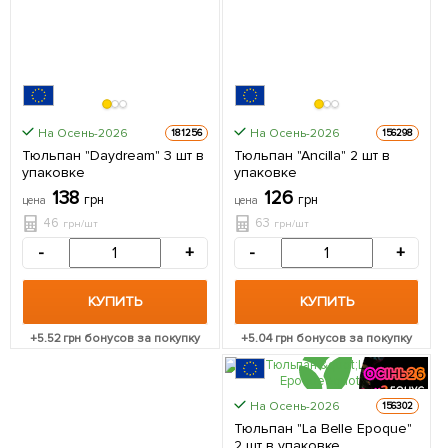
На Осень-2026
На Осень-2026
181256
156298
Тюльпан "Daydream" 3 шт в
Тюльпан "Ancilla" 2 шт в
упаковке
упаковке
138
126
грн
грн
цена
цена
46
63
грн/шт
грн/шт
-
+
-
+
КУПИТЬ
КУПИТЬ
+
5.52
грн бонусов за покупку
+
5.04
грн бонусов за покупку
На Осень-2026
156302
ЦЕНА ЗА
Тюльпан "La Belle Epoque"
2шт
2 шт в упаковке