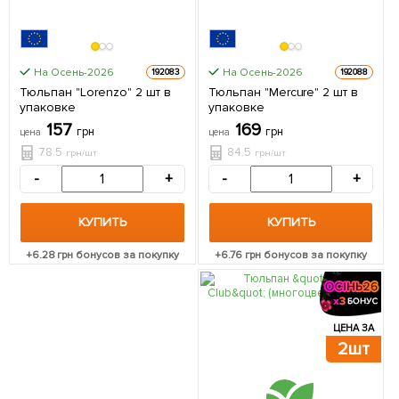
На Осень-2026
На Осень-2026
192083
192088
Тюльпан "Lorenzo" 2 шт в
Тюльпан "Mercure" 2 шт в
упаковке
упаковке
157
169
грн
грн
цена
цена
78.5
84.5
грн/шт
грн/шт
-
+
-
+
КУПИТЬ
КУПИТЬ
+
6.28
грн бонусов за покупку
+
6.76
грн бонусов за покупку
ЦЕНА ЗА
2шт