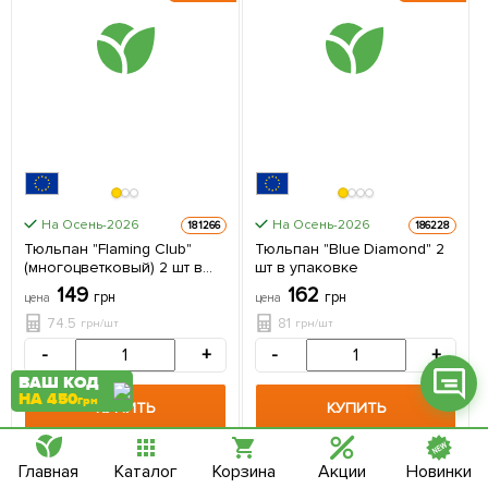
Фейсбук
Телеграм
Вайбер
На Осень-2026
На Осень-2026
181266
186228
Тюльпан "Flaming Club"
Тюльпан "Blue Diamond" 2
Інстаграм
(многоцветковый) 2 шт в
шт в упаковке
упаковке
149
162
Онлайн чат
грн
грн
цена
цена
74.5
81
грн/шт
грн/шт
-
+
-
+
ВАШ КОД
НА 450
грн
КУПИТЬ
КУПИТЬ
+
5.96
грн бонусов за покупку
+
6.48
грн бонусов за покупку
Главная
Каталог
Корзина
Акции
Новинки