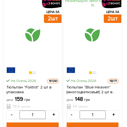
ЦЕНА ЗА
ЦЕНА ЗА
2шт
2шт
На Осень-2026
На Осень-2026
181260
192171
Тюльпан "Foxtrot" 2 шт в
Тюльпан "Blue Heaven"
упаковке
(многоцветковый) 2 шт в
упаковке
159
148
грн
грн
цена
цена
79.5
74
грн/шт
грн/шт
-
+
-
+