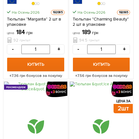
На Осень-2026
На Осень-2026
192085
192065
Тюльпан "Margarita" 2 шт в
Тюльпан "Charming Beauty"
упаковке
2 шт в упаковке
184
189
грн
грн
цена
цена
92
94.5
грн/шт
грн/шт
-
+
-
+
КУПИТЬ
КУПИТЬ
+
7.36
грн бонусов за покупку
+
7.56
грн бонусов за покупку
РЕКОМЕНДУЕМ
ЦЕНА ЗА
2шт