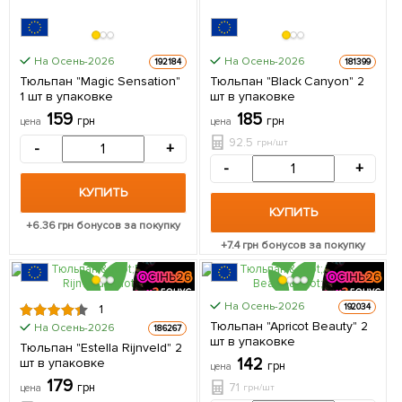
На Осень-2026
На Осень-2026
192184
181399
Тюльпан "Magic Sensation"
Тюльпан "Black Canyon" 2
1 шт в упаковке
шт в упаковке
159
185
грн
грн
цена
цена
92.5
грн/шт
-
+
-
+
КУПИТЬ
КУПИТЬ
+
6.36
грн бонусов за покупку
+
7.4
грн бонусов за покупку
На Осень-2026
192034
1
ЦЕНА ЗА
ЦЕНА ЗА
Тюльпан "Apricot Beauty" 2
На Осень-2026
186267
2шт
2шт
шт в упаковке
Тюльпан "Estella Rijnveld" 2
142
шт в упаковке
грн
цена
179
71
грн
грн/шт
цена