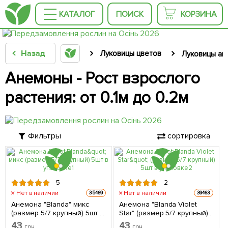
КАТАЛОГ
ПОИСК
КОРЗИНА
Назад
Луковицы цветов
Луковицы ан
Анемоны - Рост взрослого
растения: от 0.1м до 0.2м
Фильтры
сортировка
5
2
Нет в наличии
Нет в наличии
35469
39463
Анемона "Blanda" микс
Анемона "Blanda Violet
(размер 5/7 крупный) 5шт в
Star" (размер 5/7 крупный)
упаковке
5шт в упаковке
43
43
грн
грн