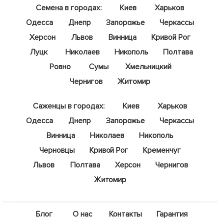
Семена в городах:
Киев
Харьков
Одесса
Днепр
Запорожье
Черкассы
Херсон
Львов
Винница
Кривой Рог
Луцк
Николаев
Никополь
Полтава
Ровно
Сумы
Хмельницкий
Чернигов
Житомир
Саженцы в городах:
Киев
Харьков
Одесса
Днепр
Запорожье
Черкассы
Винница
Николаев
Никополь
Черновцы
Кривой Рог
Кременчуг
Львов
Полтава
Херсон
Чернигов
Житомир
Блог
О нас
Контакты
Гарантия