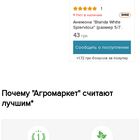
1
Нет в наличии
39468
Анемона "Blanda White
Splendour" (размер 5/7
крупный) 5шт в упаковке
43
грн
Сообщить о поступлении
+
1.72
грн бонусов за покупку
Почему "Агромаркет" считают
лучшим*