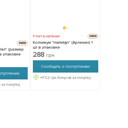
Нет в наличии
61800
Колхикум "Harlekijn" (Арлекин) 1
39400
шт в упаковке
eri" (размер
288
 в упаковке
грн
Сообщить о поступлении
ступлении
+
11.52
грн бонусов за покупку
 за покупку