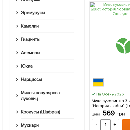
Эремурусы
Камелии
Гиацинты
Анемоны
Юкка
Нарциссы
Миксы популярных
На Осень-2026
луковиц
Микс луковиц из 3-
"История любви" (Lo
луковиц
569
Крокусы (Шафран)
грн
цена
-
+
Мускари