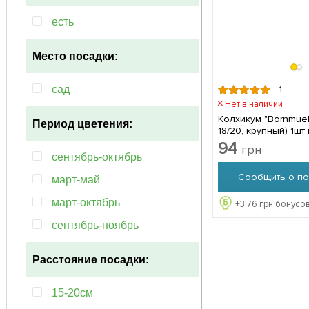
есть
Место посадки:
1
сад
Нет в наличии
Колхикум "Bornmuell
Период цветения:
18/20, крупный) 1шт
94
грн
сентябрь-октябрь
Сообщить о по
март-май
март-октябрь
+
3.76
грн бонусов
сентябрь-ноябрь
Расстояние посадки:
15-20см