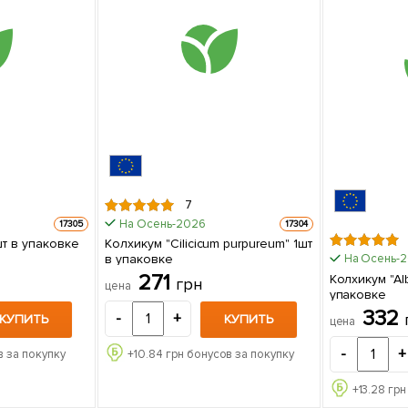
7
На Осень-2026
17305
17304
шт в упаковке
Колхикум "Cilicicum purpureum" 1шт
в упаковке
На Осень-
271
Колхикум "Al
грн
цена
упаковке
332
-
+
КУПИТЬ
КУПИТЬ
цена
-
+
 за покупку
+
10.84
грн бонусов за покупку
+
13.28
грн