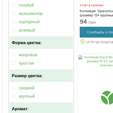
голубой
Нет в наличии
Колхикум "Speciosu
мультиколор
(размер 13+ крупный
упаковке
94
грн
пурпурный
розовый
Сообщить о по
+
3.76
грн бонусов
Форма цветка:
махровая
простая
Размер цветка:
средний
крупный
Аромат: