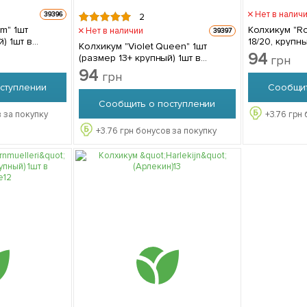
Нет в налич
39396
2
m" 1шт
Колхикум "R
Нет в наличии
39397
) 1шт в
18/20, крупн
Колхикум "Violet Queen" 1шт
94
(размер 13+ крупный) 1шт в
грн
упаковке
94
грн
ступлении
Сообщит
Сообщить о поступлении
 за покупку
+
3.76
грн 
+
3.76
грн бонусов за покупку