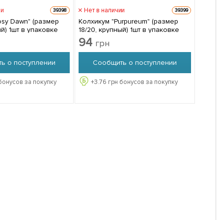
ии
Нет в наличии
39398
39399
osy Dawn" (размер
Колхикум "Purpureum" (размер
ый) 1шт в упаковке
18/20, крупный) 1шт в упаковке
94
грн
ь о поступлении
Сообщить о поступлении
бонусов за покупку
+
3.76
грн бонусов за покупку