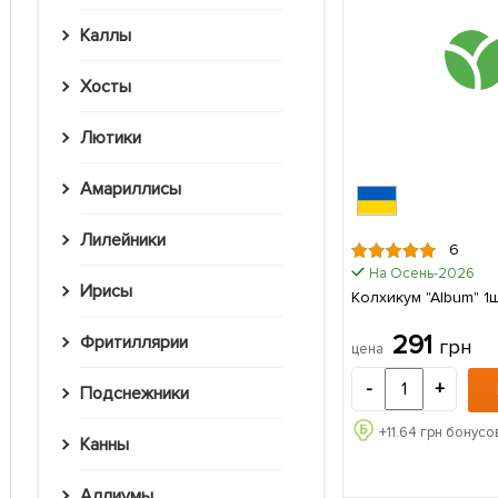
Каллы
Хосты
Лютики
Амариллисы
Лилейники
6
На Осень-2026
Ирисы
Колхикум "Album" 1
291
Фритиллярии
грн
цена
-
+
Подснежники
+
11.64
грн бонусов
Канны
Аллиумы