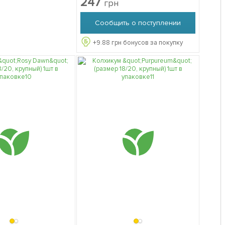
247
грн
Сообщить о поступлении
+
9.88
грн бонусов за покупку