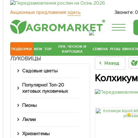
Акционные предложения
здесь
Звоните:
0
®
ЛУК, ЧЕСНОК И
ПОДБОРКИ
NEW
TOP
СЕМЕНА
РОЗЫ
ВИНОГР
КАРТОШКА
ЛУКОВИЦЫ
Назад
Садовые цветы
Колхикум
Популярно! Топ-20
хитовых луковичных
Пионы
Лилии
Хризантемы