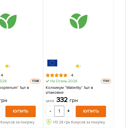
4
4
2026
На Осень-2026
17299
17301
boplenum" 1шт в
Колхикум "Waterlily" 1шт в
упаковке
332
грн
грн
цена
-
+
КУПИТЬ
КУПИТЬ
 бонусов за покупку
+
13.28
грн бонусов за покупку