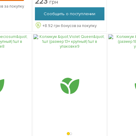
223
грн
в за покупку
Сообщить о поступлении
+
8.92
грн бонусов за покупку