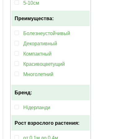
5-10см
Преимущества:
Болезнеустойчивый
Декоративный
Компактный
Красивоцветущий
Многолетний
Морозостойкий
Бренд:
Неприхотливый
Популярный
Нідерланди
Раннецветущий
Рост взрослого растения:
от 0.1м до 0.4м