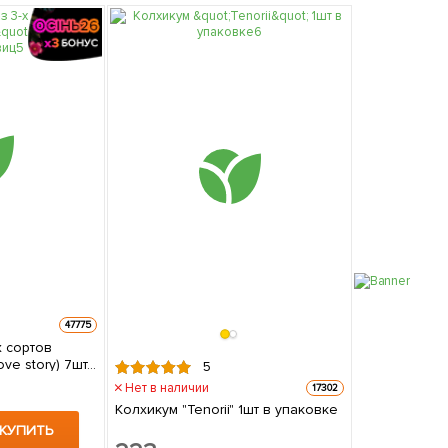
47775
х сортов
ve story) 7шт
5
Нет в наличии
17302
Колхикум "Tenorii" 1шт в упаковке
КУПИТЬ