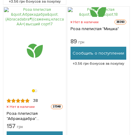
+
3.56
грн бонусов за покупку
Нет в наличии
38390
Роза плетистая "Мишка"
89
грн
Сообщить о поступлении
+
3.56
грн бонусов за покупку
38
Нет в наличии
37048
Роза плетистая
"Абракадабра"
(Abracadabra®) (саженец
157
грн
класса АА+) высший сорт 1
шт в упаковке