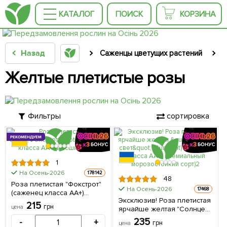
КАТАЛОГ
ПОИСК
КОРЗИНА
Назад
Саженцы цветущих растений
С
Желтые плетистые розы
Фильтры
сортировка
РЕКОМЕНДУЕМ
1
На Осень-2026
178142
48
Роза плетистая "Фокстрот"
На Осень-2026
17468
(саженец класса АА+)
Эксклюзив! Роза плетистая
высший сорт 1 саженец в
215
грн
цена
ярчайше желтая "Солнце
упаковке
свет" (Sun light) (саженец
235
-
+
грн
цена
класса АА+, премиальный