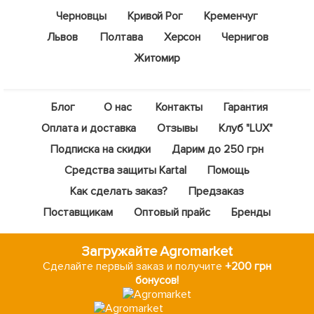
Черновцы
Кривой Рог
Кременчуг
Львов
Полтава
Херсон
Чернигов
Житомир
Блог
О нас
Контакты
Гарантия
Оплата и доставка
Отзывы
Клуб "LUX"
Подписка на скидки
Дарим до 250 грн
Средства защиты Kartal
Помощь
Как сделать заказ?
Предзаказ
Поставщикам
Оптовый прайс
Бренды
Загружайте Agromarket
Сделайте первый заказ и получите
+200 грн
бонусов!