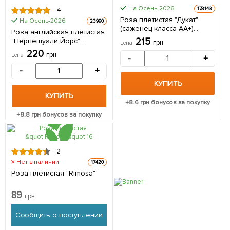
На Осень-2026
178143
4
Роза плетистая "Дукат"
На Осень-2026
23990
(саженец класса АА+)
Роза английская плетистая
высший сорт 1 саженец в
215
"Перпешуали Йорс"
грн
цена
упаковке
(саженец класса АА+)
220
грн
цена
-
+
высший сорт 1 шт в
упаковке
-
+
КУПИТЬ
КУПИТЬ
+
8.6
грн бонусов за покупку
+
8.8
грн бонусов за покупку
2
Нет в наличии
17420
Роза плетистая "Rimosa"
89
грн
Сообщить о поступлении