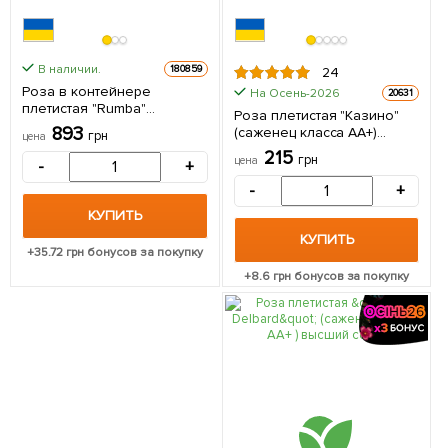
В наличии.
180859
24
Роза в контейнере
На Осень-2026
20631
плетистая "Rumba"
Роза плетистая "Казино"
(саженец класса АА+) 1
893
(саженец класса АА+)
грн
цена
саженец в упаковке
высший сорт 1 саженец в
215
грн
цена
-
+
упаковке
-
+
КУПИТЬ
КУПИТЬ
+
35.72
грн бонусов за покупку
+
8.6
грн бонусов за покупку