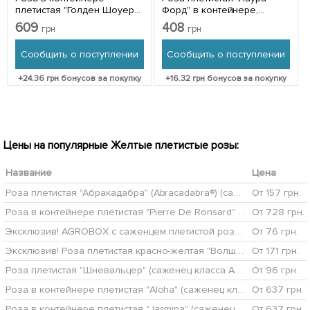
плетистая "Голден Шоуерс"
Форд" в контейнере,
(саженец класса АА+) 1
высший сорт 1 саженец в
609
408
грн
грн
саженец в упаковке
упаковке
Сообщить о поступлении
Сообщить о поступлении
+
24.36
грн бонусов за покупку
+
16.32
грн бонусов за покупку
Цены на популярные Желтые плетистые розы:
Название
Цена
Роза плетистая "Абракадабра" (Abracadabra®) (саженец класса АА+) высший сорт
От 157 грн.
Роза в контейнере плетистая "Pierre De Ronsard" (саженец класса АА+)
От 728 грн.
Эксклюзив! AGROBOX с саженцем плетистой розы крупноцветкового клаймбера
От 76 грн.
Эксклюзив! Роза плетистая красно-желтая "Волшебница" (Enchantress) (саженец класса АА+, премиальный долгоцветущий сорт)
От 171 грн.
Роза плетистая "Шневальцер" (саженец класса АА+) высший сорт
От 96 грн.
Роза в контейнере плетистая "Aloha" (саженец класса АА+)
От 637 грн.
Роза в контейнере плетистая "Jasmina" (саженец класса АА+)
От 637 грн.