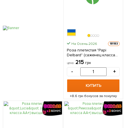
На Осень-2026
181183
Роза плетистая "Papi
Delbard" (саженец класса
АА+ ) высший сорт 1
215
грн
цена
саженец в упаковке
-
+
КУПИТЬ
+
8.6
грн бонусов за покупку