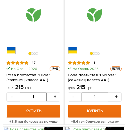
17
1
На Осень-2026
На Осень-2026
17463
52745
Роза плетистая "Lucia"
Роза плетистая "Римоза"
(саженец класса АА+)
(саженец класса АА+)
высший сорт 1 шт в
высший сорт 1 саженец в
215
215
грн
грн
цена
цена
упаковке
упаковке
-
+
-
+
КУПИТЬ
КУПИТЬ
+
8.6
грн бонусов за покупку
+
8.6
грн бонусов за покупку