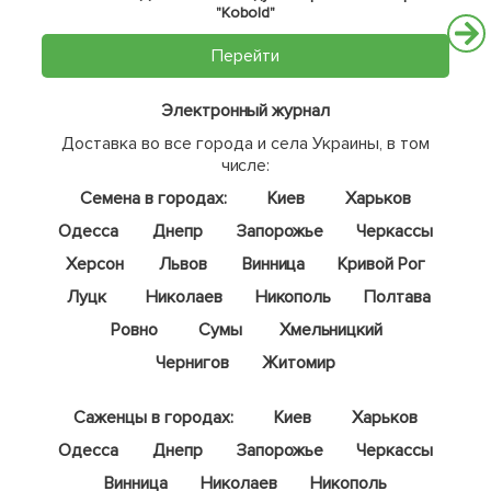
"Kobold"
Перейти
Электронный журнал
Доставка во все города и села Украины, в том
числе:
Семена в городах:
Киев
Харьков
Одесса
Днепр
Запорожье
Черкассы
Херсон
Львов
Винница
Кривой Рог
Луцк
Николаев
Никополь
Полтава
Ровно
Сумы
Хмельницкий
Чернигов
Житомир
Саженцы в городах:
Киев
Харьков
Одесса
Днепр
Запорожье
Черкассы
Винница
Николаев
Никополь