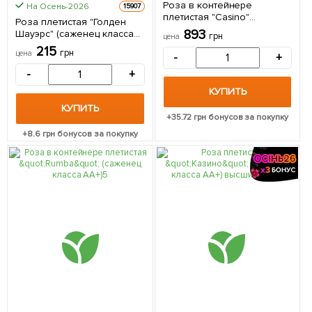
Роза в контейнере
На Осень-2026
15907
плетистая "Casino"
Роза плетистая "Голден
(саженец класса АА+) 1
893
Шауэрс" (саженец класса
грн
цена
саженец в упаковке
АА+) высший сорт 1 шт в
215
грн
цена
-
+
упаковке
-
+
КУПИТЬ
КУПИТЬ
+
35.72
грн бонусов за покупку
+
8.6
грн бонусов за покупку