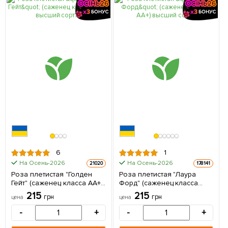
6
1
На Осень-2026
На Осень-2026
21020
178141
Роза плетистая "Голден
Роза плетистая "Лаура
Гейт" (саженец класса АА+)
Форд" (саженец класса
высший сорт 1 шт в
АА+) высший сорт 1
215
215
грн
грн
цена
цена
упаковке
саженец в упаковке
-
+
-
+