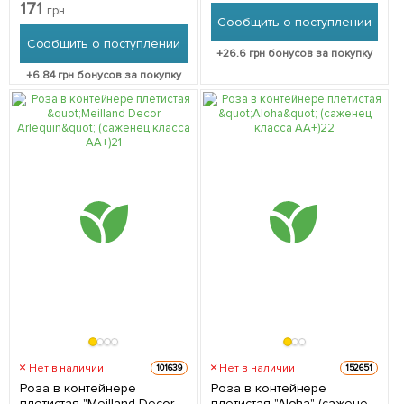
"Волшебница" (Enchantress)
171
грн
(саженец класса АА+,
Сообщить о поступлении
премиальный
Сообщить о поступлении
долгоцветущий сорт) 1 шт в
+
26.6
грн бонусов за покупку
упаковке
+
6.84
грн бонусов за покупку
Нет в наличии
Нет в наличии
101639
152651
Роза в контейнере
Роза в контейнере
плетистая "Meilland Decor
плетистая "Aloha" (саженец