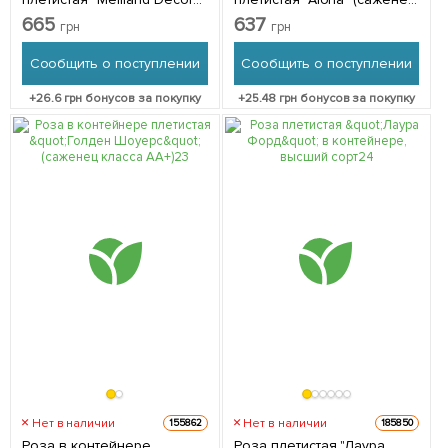
Arlequin" (саженец класса
класса АА+) 1 саженец в
665
637
грн
грн
АА+) 1 саженец в упаковке
упаковке
Сообщить о поступлении
Сообщить о поступлении
+
26.6
грн бонусов за покупку
+
25.48
грн бонусов за покупку
Нет в наличии
Нет в наличии
155862
185850
Роза в контейнере
Роза плетистая "Лаура