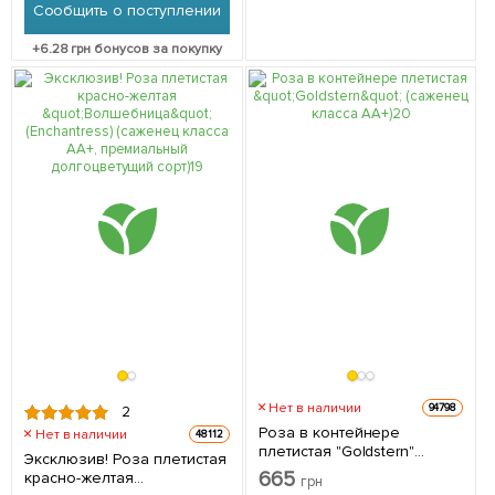
Сообщить о поступлении
+
6.28
грн бонусов за покупку
Нет в наличии
94798
2
Роза в контейнере
Нет в наличии
48112
плетистая "Goldstern"
Эксклюзив! Роза плетистая
(саженец класса АА+) 1
665
красно-желтая
грн
саженец в упаковке