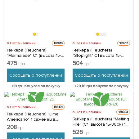
Нет в наличии
Нет в наличии
184014
184015
Гейхера (Heuchera)
Гейхера (Heuchera)
"Marmalade" С1 (высота 15-
"Stoplight" С1 высота 15-
30см) 1 саженец в
30см) 1 саженец в
475
504
грн
грн
упаковке
упаковке
Сообщить о поступлении
Сообщить о поступлении
+
19
грн бонусов за покупку
+
20.16
грн бонусов за покупку
Нет в наличии
188191
Нет в наличии
188303
Гейхера (Heuchera) "Lime
Гейхера (Heuchera) "Melting
Americano" 1 саженец в
Fire" (С1, высота 15-30см) 1
упаковке
208
грн
саженец в упаковке
526
грн