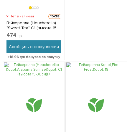
Нет в наличии
154088
Гейхерелла (Heucherella)
"Sweet Tea" С1 (высота 15-
30см) 1 саженец в
474
грн
упаковке
Сообщить о поступлении
+
18.96
грн бонусов за покупку