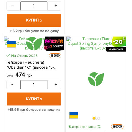
-
+
КУПИТЬ
+
16.2
грн бонусов за покупку
20
КРУПНОМЕР
КРУПНОМЕР
На Осень-2026
189690
Гейхера (Heuchera)
"Obsidian" С1 (высота 15-
30см) 1 саженец в
474
грн
цена
упаковке
-
+
КУПИТЬ
+
18.96
грн бонусов за покупку
Быстрая отправка
189705