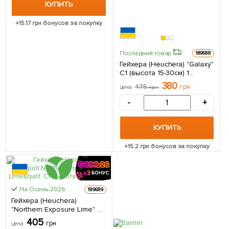
КУПИТЬ
+
15.17
грн бонусов за покупку
Последний товар
189688
Гейхера (Heuchera) "Galaxy"
С1 (высота 15-30см) 1
саженец в упаковке
380
475
грн
цена
грн
-
+
КУПИТЬ
+
15.2
грн бонусов за покупку
КРУПНОМЕР
На Осень-2026
189689
Гейхера (Heuchera)
"Northern Exposure Lime" С1
(высота 15-30см) 1 саженец
405
грн
цена
в упаковке