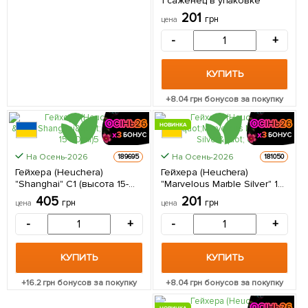
1 саженец в упаковке
201
грн
цена
-
+
КУПИТЬ
+
8.04
грн бонусов за покупку
НОВИНКА
КРУПНОМЕР
На Осень-2026
На Осень-2026
189695
181050
Гейхера (Heuchera)
Гейхера (Heuchera)
"Shanghai" С1 (высота 15-
"Marvelous Marble Silver" 1
30см) 1 саженец в
саженец в упаковке
405
201
грн
грн
цена
цена
упаковке
-
+
-
+
КУПИТЬ
КУПИТЬ
+
16.2
грн бонусов за покупку
+
8.04
грн бонусов за покупку