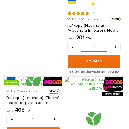
1
На Осень-2026
53391
Гейхера (Heuchera)
"Heuchera Emperor`s New
Clothes Purple" 1 саженец в
201
грн
цена
упаковке
-
+
КУПИТЬ
+
8.04
грн бонусов за покупку
НОВИНКА
На Осень-2026
145212
КРУПНОМЕР
КРУПНОМЕР
Гейхера (Heuchera) "Electra"
1 саженец в упаковке
405
грн
цена
-
+