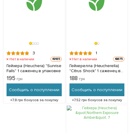
3
1
Нет в наличии
Нет в наличии
49185
49875
Гейхера (Heuchera) "Sunrise
Гейхерелла (Heucherella)
Falls" 1 саженец в упаковке
"Citrus Shock" 1 саженец в
упаковке
195
188
грн
грн
Сообщить о поступлении
Сообщить о поступлении
+
7.8
грн бонусов за покупку
+
7.52
грн бонусов за покупку