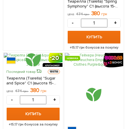
Тиарелла (Tiarella) "Spring
Symphony" С1 (высота 15-
30см) 1 саженец в
380
474
грн
цена
грн
упаковке
-
+
КУПИТЬ
+
15.17
грн бонусов за покупку
20
НОВИНКА
КРУПНОМЕР
Последний товар
189706
Тиарелла (Tiarella) "Sugar
and Spice" С1 (высота 15-
30см) 1 саженец в
380
474
грн
цена
грн
упаковке
-
+
КУПИТЬ
+
15.17
грн бонусов за покупку