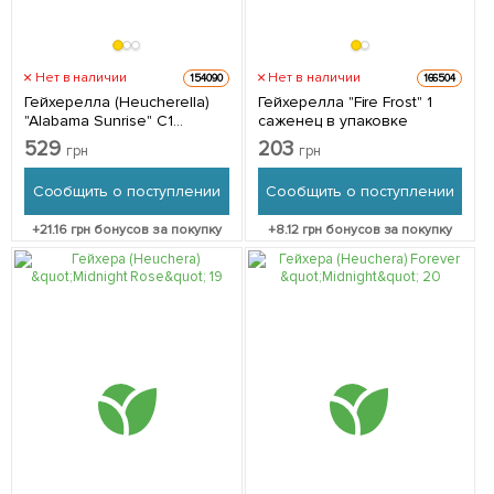
Нет в наличии
Нет в наличии
154090
166504
Гейхерелла (Heucherella)
Гейхерелла "Fire Frost" 1
"Alabama Sunrise" С1
саженец в упаковке
(высота 15-30см) 1 саженец
529
203
грн
грн
в упаковке
Сообщить о поступлении
Сообщить о поступлении
+
21.16
грн бонусов за покупку
+
8.12
грн бонусов за покупку