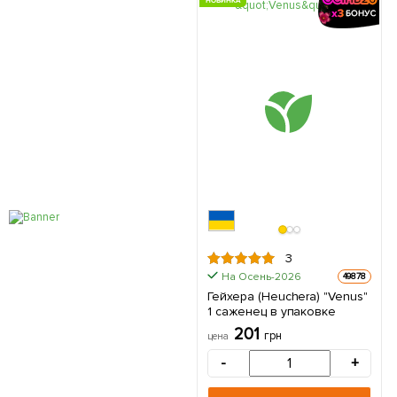
НОВИНКА
3
На Осень-2026
49878
Гейхера (Heuchera) "Venus"
1 саженец в упаковке
201
грн
цена
-
+