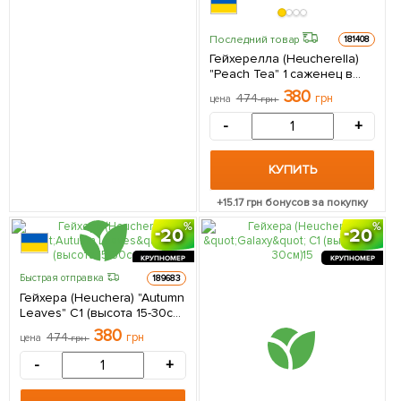
Последний товар
181408
Гейхерелла (Heucherella)
"Peach Tea" 1 саженец в
упаковке
380
474
грн
цена
грн
-
+
КУПИТЬ
+
15.17
грн бонусов за покупку
20
20
КРУПНОМЕР
КРУПНОМЕР
Быстрая отправка
189683
Гейхера (Heuchera) "Autumn
Leaves" С1 (высота 15-30см)
1 саженец в упаковке
380
474
грн
цена
грн
-
+