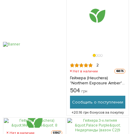
2
Нет в наличии
49876
Гейхера (Heuchera)
"Northern Exposure Amber" 1
саженец в упаковке
504
грн
Сообщить о поступлении
+
20.16
грн бонусов за покупку
Нет в наличии
61867