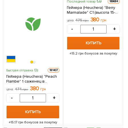
Последний товар
189684
Гейхера (Heuchera) "Berry
Marmalade" С1 (высота 15-
30см) 1 саженец в
380
475
грн
цена
грн
упаковке
-
+
КУПИТЬ
+
15.2
грн бонусов за покупку
Быстрая отправка
181407
Гейхера (Heuchera) "Peach
Flambe" 1 саженец в
упаковке
380
474
грн
цена
грн
-
+
КУПИТЬ
+
15.17
грн бонусов за покупку