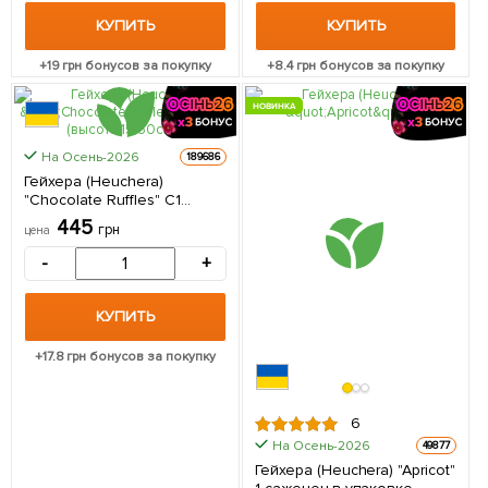
КУПИТЬ
КУПИТЬ
+
19
грн бонусов за покупку
+
8.4
грн бонусов за покупку
НОВИНКА
КРУПНОМЕР
На Осень-2026
189686
Гейхера (Heuchera)
"Chocolate Ruffles" С1
(высота 15-30см) 1 саженец
445
грн
цена
в упаковке
-
+
КУПИТЬ
+
17.8
грн бонусов за покупку
6
На Осень-2026
49877
Гейхера (Heuchera) "Apricot"