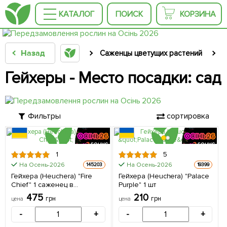
КАТАЛОГ
ПОИСК
КОРЗИНА
Назад
Саженцы цветущих растений
С
Гейхеры - Место посадки: сад
Фильтры
сортировка
1
5
КРУПНОМЕР
На Осень-2026
На Осень-2026
145203
19399
Гейхера (Heuchera) "Fire
Гейхера (Heuchera) "Palace
Chief" 1 саженец в
Purple" 1 шт
упаковке
475
210
грн
грн
цена
цена
-
+
-
+