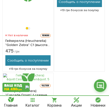
Сообщить о поступлении
+
19
грн бонусов за покупку
Фейсбук
Нет в наличии
189699
Телеграм
Гейхерелла (Heucherella)
"Golden Zebra" С1 (высота
Вайбер
15-30см) 1 саженец в
475
грн
упаковке
Інстаграм
Сообщить о поступлении
Онлайн чат
+
19
грн бонусов за покупку
ВАШ КОД
Нет в наличии
192508
НА 450
грн
Гейхера (Heuchera)
"Cascade Down" 1 саженец
в упаковке
205
грн
Главная
Каталог
Корзина
Акции
Новинки