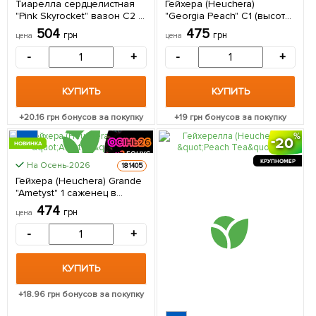
Тиарелла сердцелистная
Гейхера (Heuchera)
"Pink Skyrocket" вазон С2 1
"Georgia Peach" С1 (высота
саженец в упаковке
15-30см) 1 саженец в
504
475
грн
грн
цена
цена
упаковке
-
+
-
+
КУПИТЬ
КУПИТЬ
+
20.16
грн бонусов за покупку
+
19
грн бонусов за покупку
20
НОВИНКА
КРУПНОМЕР
На Осень-2026
181405
КРУПНОМЕР
Гейхера (Heuchera) Grande
"Ametyst" 1 саженец в
упаковке
474
грн
цена
-
+
КУПИТЬ
+
18.96
грн бонусов за покупку