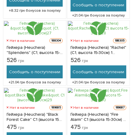
Сообщить о поступлении
Сообщить о поступлении
+
8.32
грн бонусов за покупку
+
21.04
грн бонусов за покупку
Нет в наличии
Нет в наличии
188304
188305
Гейхера (Heuchera)
Гейхера (Heuchera) "Rachel"
"Splendens" (С1, высота 15-
(C1, высота 15-30см) 1
30см) 1 саженец в
саженец в упаковке
526
526
грн
грн
упаковке
Сообщить о поступлении
Сообщить о поступлении
+
21.04
грн бонусов за покупку
+
21.04
грн бонусов за покупку
Нет в наличии
Нет в наличии
189685
189687
Гейхера (Heuchera) "Black
Гейхера (Heuchera) "Fire
Forest Cake" С1 (высота 15-
Alarm" С1 (высота 15-30см) 1
30см) 1 саженец в
саженец в упаковке
475
475
грн
грн
упаковке