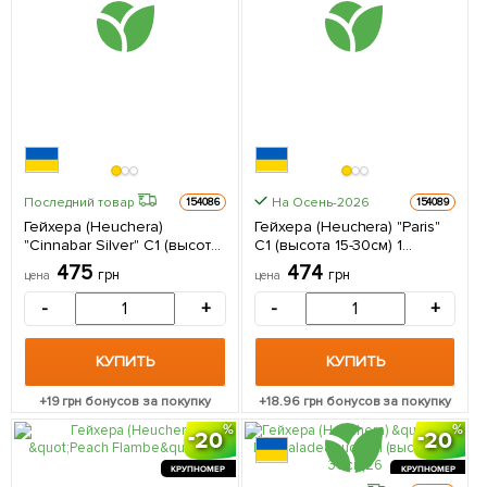
На Осень-2026
Последний товар
154086
154089
Гейхера (Heuchera)
Гейхера (Heuchera) "Paris"
"Cinnabar Silver" С1 (высота
С1 (высота 15-30см) 1
15-30см) 1 саженец в
саженец в упаковке
475
474
грн
грн
цена
цена
упаковке
-
+
-
+
КУПИТЬ
КУПИТЬ
+
19
грн бонусов за покупку
+
18.96
грн бонусов за покупку
20
20
КРУПНОМЕР
КРУПНОМЕР