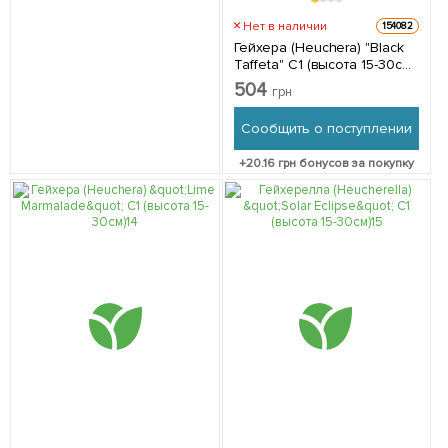
Нет в наличии
154082
Гейхера (Heuchera) "Black
Taffeta" С1 (высота 15-30см)
1 саженец в упаковке
504
грн
Сообщить о поступлении
+
20.16
грн бонусов за покупку