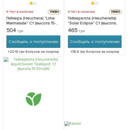
Нет в наличии
Нет в наличии
154084
154085
Гейхера (Heuchera) "Lime
Гейхерелла (Heucherella)
Marmalade" С1 (высота 15-
"Solar Eclipse" С1 (высота
30см) 1 саженец в
15-30см) 1 саженец в
504
465
грн
грн
упаковке
упаковке
Сообщить о поступлении
Сообщить о поступлении
+
20.16
грн бонусов за покупку
+
18.6
грн бонусов за покупку