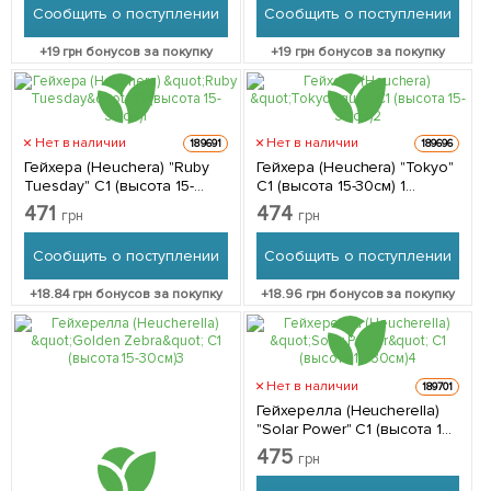
Сообщить о поступлении
Сообщить о поступлении
+
19
грн бонусов за покупку
+
19
грн бонусов за покупку
Нет в наличии
Нет в наличии
189691
189696
Гейхера (Heuchera) "Ruby
Гейхера (Heuchera) "Tokyo"
Tuesday" С1 (высота 15-
С1 (высота 15-30см) 1
30см) 1 саженец в
саженец в упаковке
471
474
грн
грн
упаковке
Сообщить о поступлении
Сообщить о поступлении
+
18.84
грн бонусов за покупку
+
18.96
грн бонусов за покупку
Нет в наличии
189701
Гейхерелла (Heucherella)
"Solar Power" С1 (высота 15-
30см) 1 саженец в
475
грн
упаковке