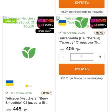
КУПИТЬ
+
8.04
грн бонусов за покупку
НОВИНКА
КРУПНОМЕР
КРУПНОМЕР
На Осень-2026
189702
Гейхерелла (Heucherella)
"Tapestry" С1 (высота 15-
30см) 1 саженец в
405
грн
цена
упаковке
-
+
КУПИТЬ
+
16.2
грн бонусов за покупку
На Осень-2026
154087
Гейхера (Heuchera) "Berry
Smoothie" С1 (высота 15-
30см) 1 саженец в
445
грн
цена
упаковке