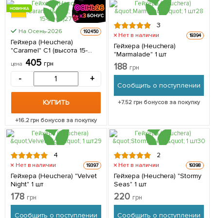
НОВИНКА
3
КРУПНОМЕР
На Осень-2026
192450
Нет в наличии
19394
Гейхера (Heuchera)
Гейхера (Heuchera)
"Caramel" С1 (высота 15-
"Marmalade" 1 шт
30см) 1 саженец в
405
грн
цена
188
упаковке
грн
-
+
Сообщить о поступлении
КУПИТЬ
+
7.52
грн бонусов за покупку
+
16.2
грн бонусов за покупку
4
2
Нет в наличии
Нет в наличии
19397
19398
Гейхера (Heuchera) "Velvet
Гейхера (Heuchera) "Stormy
Night" 1 шт
Seas" 1 шт
178
220
грн
грн
Сообщить о поступлении
Сообщить о поступлении