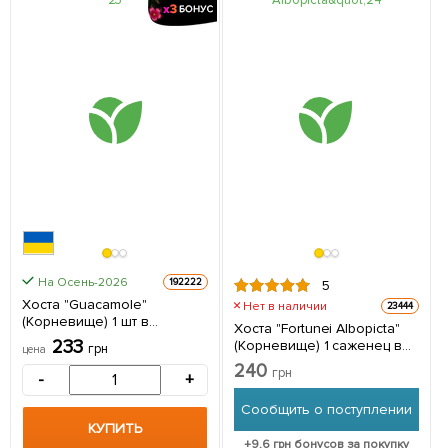
На Осень-2026
192222
5
Хоста "Guacamole"
Нет в наличии
23444
(Корневище) 1 шт в
Хоста "Fortunei Albopicta"
упаковке
233
(Корневище) 1 саженец в
грн
цена
упаковке
240
грн
-
+
Сообщить о поступлении
КУПИТЬ
+
9.6
грн бонусов за покупку