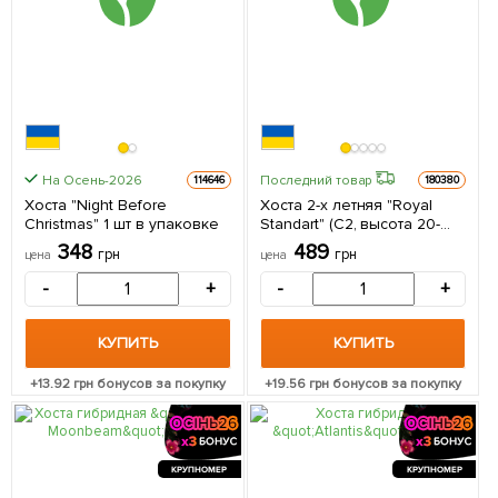
На Осень-2026
Последний товар
114646
180380
Хоста "Night Before
Хоста 2-х летняя "Royal
Christmas" 1 шт в упаковке
Standart" (С2, высота 20-
30см) 1 саженец в
348
489
грн
грн
цена
цена
упаковке
-
+
-
+
КУПИТЬ
КУПИТЬ
+
13.92
грн бонусов за покупку
+
19.56
грн бонусов за покупку
КРУПНОМЕР
КРУПНОМЕР