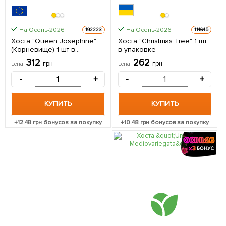
На Осень-2026
На Осень-2026
192223
114645
Хоста "Queen Josephine"
Хоста "Christmas Tree" 1 шт
(Корневище) 1 шт в
в упаковке
упаковке
312
262
грн
грн
цена
цена
-
+
-
+
КУПИТЬ
КУПИТЬ
+
12.48
грн бонусов за покупку
+
10.48
грн бонусов за покупку