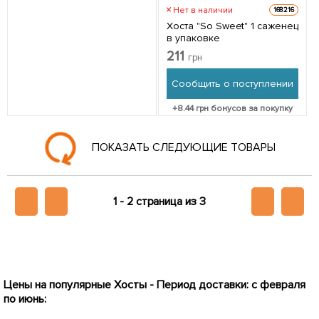
Нет в наличии
168216
Хоста "So Sweet" 1 саженец
в упаковке
211
грн
Сообщить о поступлении
+
8.44
грн бонусов за покупку
Нет в наличии
176292
1
Хоста "Beach Boy" 1 шт в
упаковке
Нет в наличии
176290
Хоста "Abiqua Moonbeam" 1
211
грн
шт в упаковке
170
Сообщить о поступлении
грн
+
8.44
грн бонусов за покупку
Сообщить о поступлении
+
6.8
грн бонусов за покупку