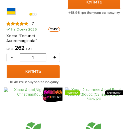
КУПИТЬ
+
48.96
грн бонусов за покупку
7
На Осень-2026
23450
Хоста "Fortunei
Aureomarginatа"
(Корневище) 1 шт в
262
грн
цена
упаковке
-
+
КУПИТЬ
+
10.48
грн бонусов за покупку
НОВИНКА
КРУПНОМЕР