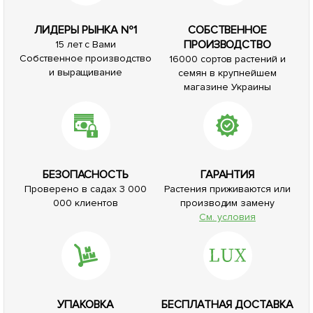
Нет в наличии
Нет в наличии
176305
176306
Хоста "Delta Dawn"
Хоста "Don Stevens" 1 шт в
(Корневище) 1 саженец в
упаковке
упаковке
277
170
грн
грн
Сообщить о поступлении
Сообщить о поступлении
+
11.08
грн бонусов за покупку
+
6.8
грн бонусов за покупку