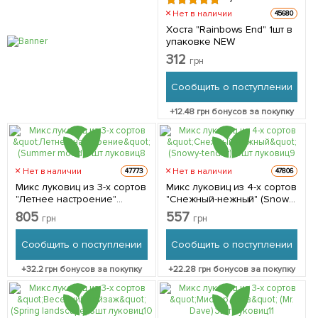
Нет в наличии
45680
Хоста "Rainbows End" 1шт в
упаковке NEW
312
грн
Сообщить о поступлении
+
12.48
грн бонусов за покупку
Нет в наличии
Нет в наличии
47773
47806
Микс луковиц из 3-х сортов
Микс луковиц из 4-х сортов
"Летнее настроение"
"Снежный-нежный" (Snowy-
(Summer mood) 3шт
tender) 13шт луковиц
805
557
грн
грн
луковиц
Сообщить о поступлении
Сообщить о поступлении
+
32.2
грн бонусов за покупку
+
22.28
грн бонусов за покупку