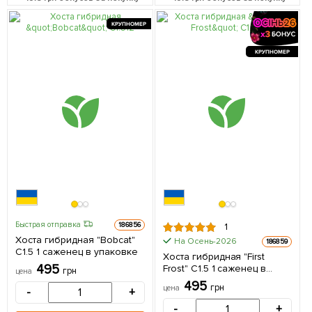
КРУПНОМЕР
КРУПНОМЕР
Быстрая отправка
186856
1
Хоста гибридная "Bobcat"
На Осень-2026
186859
С1.5 1 саженец в упаковке
Хоста гибридная "First
495
Frost" С1.5 1 саженец в
грн
цена
упаковке
495
грн
цена
-
+
-
+