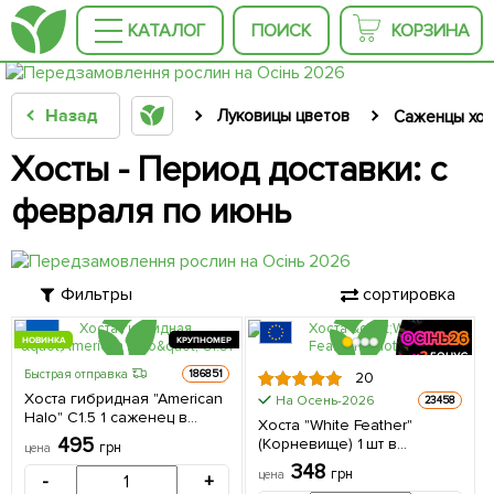
КАТАЛОГ
ПОИСК
КОРЗИНА
Назад
Луковицы цветов
Саженцы хос
Хосты - Период доставки: с
февраля по июнь
Фильтры
сортировка
НОВИНКА
КРУПНОМЕР
Быстрая отправка
186851
20
Хоста гибридная "American
На Осень-2026
23458
Halo" С1.5 1 саженец в
Хоста "White Feather"
упаковке
495
(Корневище) 1 шт в
грн
цена
упаковке
348
грн
цена
-
+