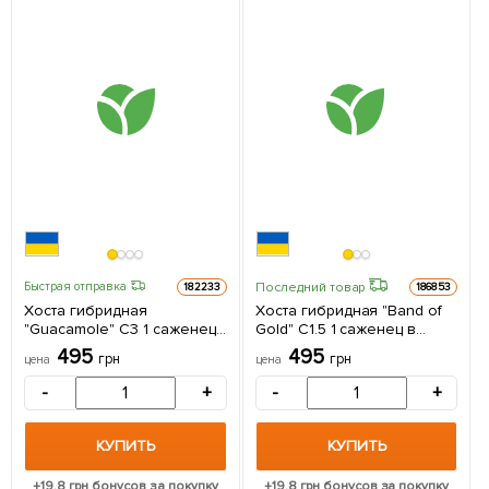
Последний товар
Быстрая отправка
182233
186853
Хоста гибридная
Хоста гибридная "Band of
"Guacamole" С3 1 саженец
Gold" С1.5 1 саженец в
в упаковке
упаковке
495
495
грн
грн
цена
цена
-
+
-
+
КУПИТЬ
КУПИТЬ
+
19.8
грн бонусов за покупку
+
19.8
грн бонусов за покупку