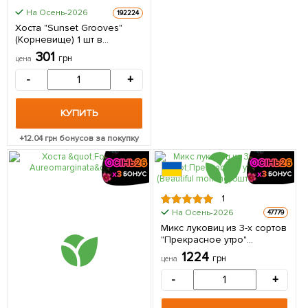
На Осень-2026
192224
Хоста "Sunset Grooves"
(Корневище) 1 шт в
упаковке
301
грн
цена
-
+
КУПИТЬ
+
12.04
грн бонусов за покупку
1
На Осень-2026
47779
Микс луковиц из 3-х сортов
"Прекрасное утро"
(Beautiful morning) 3шт
1224
грн
цена
луковиц
-
+