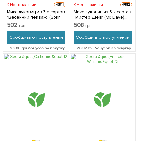
Нет в наличии
Нет в наличии
47811
47812
Микс луковиц из 3-х сортов
Микс луковиц из 3-х сортов
"Весенний пейзаж" (Spring
"Мистер Дэйв" (Mr. Dave)
landscape) 8шт луковиц
3шт луковиц
502
508
грн
грн
Сообщить о поступлении
Сообщить о поступлении
+
20.08
грн бонусов за покупку
+
20.32
грн бонусов за покупку