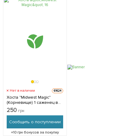
Нет в наличии
61624
Хоста "Midwest Magic"
(Корневище) 1 саженец в
упаковке
250
грн
Сообщить о поступлении
+
10
грн бонусов за покупку