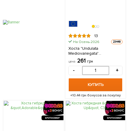
13
На Осень-2026
23448
Хоста "Undulata
Mediovariegata"
(Корневище) 1 шт в
261
грн
цена
упаковке
-
+
КУПИТЬ
+
10.44
грн бонусов за покупку
КРУПНОМЕР
КРУПНОМЕР