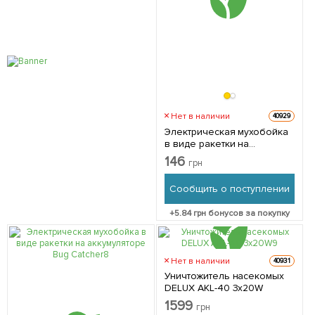
Нет в наличии
40929
Электрическая мухобойка
в виде ракетки на
батарейках Bug Catcher
146
грн
Сообщить о поступлении
+
5.84
грн бонусов за покупку
Нет в наличии
40931
Уничтожитель насекомых
DELUX AKL-40 3x20W
1599
грн