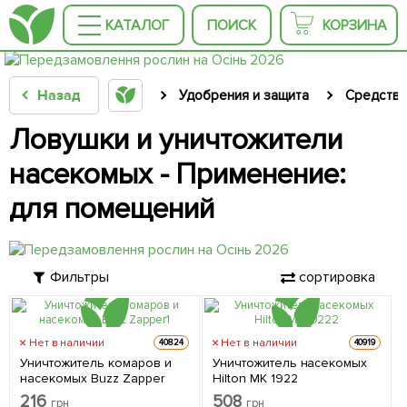
КАТАЛОГ
ПОИСК
КОРЗИНА
Назад
Удобрения и защита
Средства
Ловушки и уничтожители
насекомых - Применение:
для помещений
Фильтры
сортировка
Нет в наличии
Нет в наличии
40824
40919
Уничтожитель комаров и
Уничтожитель насекомых
насекомых Buzz Zapper
Hilton MK 1922
216
508
грн
грн