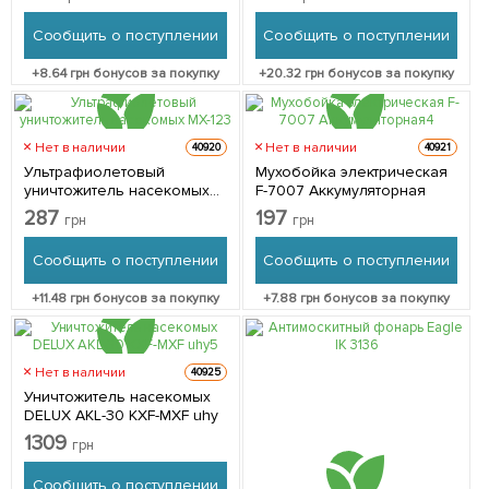
Сообщить о поступлении
Сообщить о поступлении
+
8.64
грн бонусов за покупку
+
20.32
грн бонусов за покупку
Нет в наличии
Нет в наличии
40920
40921
Ультрафиолетовый
Мухобойка электрическая
уничтожитель насекомых
F-7007 Аккумуляторная
МХ-12
287
197
грн
грн
Сообщить о поступлении
Сообщить о поступлении
+
11.48
грн бонусов за покупку
+
7.88
грн бонусов за покупку
Нет в наличии
40925
Уничтожитель насекомых
DELUX AKL-30 KXF-MXF uhy
1309
грн
Сообщить о поступлении