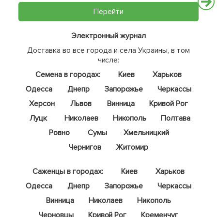
Перейти
Электронный журнал
Доставка во все города и села Украины, в том
числе:
Семена в городах:
Киев
Харьков
Одесса
Днепр
Запорожье
Черкассы
Херсон
Львов
Винница
Кривой Рог
Луцк
Николаев
Никополь
Полтава
Ровно
Сумы
Хмельницкий
Чернигов
Житомир
Саженцы в городах:
Киев
Харьков
Одесса
Днепр
Запорожье
Черкассы
Винница
Николаев
Никополь
Черновцы
Кривой Рог
Кременчуг