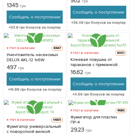
902
грн
солнечной батарее
1345
грн
Сообщить о поступлении
Сообщить о поступлении
+
36.08
грн бонусов за покупку
+
53.8
грн бонусов за покупку
Нет в наличии
40947
Нет в наличии
43431
Уничтожитель насекомых
Клеевая ловушка от
DELUX AKL-12 1x6W
тараканов с приманкой
497
грн
"Bros" (домик) 1шт
16.62
грн
Сообщить о поступлении
Сообщить о поступлении
+
19.88
грн бонусов за покупку
+
0.66
грн бонусов за покупку
Нет в наличии
41686
Фумигатор для пластин
Нет в наличии
41685
ПР-4
Фумигатор универсальный
29.23
грн
с поворотной вилкой