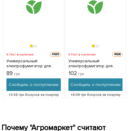
Нет в наличии
Нет в наличии
41695
41696
Универсальный
Универсальный
электрофумигатор для
электрофумигатор для
пластин и жидкостей ТМ
пластин и жидкостей ТМ
89
102
грн
грн
"Mosquitall"
"Убойная сила"
Сообщить о поступлении
Сообщить о поступлении
+
3.56
грн бонусов за покупку
+
4.08
грн бонусов за покупку
Почему "Агромаркет" считают