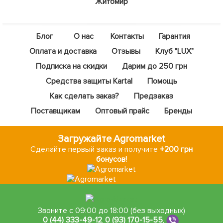
Житомир
Блог
О нас
Контакты
Гарантия
Оплата и доставка
Отзывы
Клуб "LUX"
Подписка на скидки
Дарим до 250 грн
Средства защиты Kartal
Помощь
Как сделать заказ?
Предзаказ
Поставщикам
Оптовый прайс
Бренды
Загружайте Agromarket
Сделайте первый заказ и получите
+200 грн
бонусов!
Звоните с 09:00 до 18:00 (без выходных)
0 (44) 333-49-12
,
0 (93) 170-15-55
,