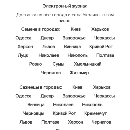
Электронный журнал
Доставка во все города и села Украины, в том
числе:
Семена в городах:
Киев
Харьков
Одесса
Днепр
Запорожье
Черкассы
Херсон
Львов
Винница
Кривой Рог
Луцк
Николаев
Никополь
Полтава
Ровно
Сумы
Хмельницкий
Чернигов
Житомир
Саженцы в городах:
Киев
Харьков
Одесса
Днепр
Запорожье
Черкассы
Винница
Николаев
Никополь
Черновцы
Кривой Рог
Кременчуг
Львов
Полтава
Херсон
Чернигов