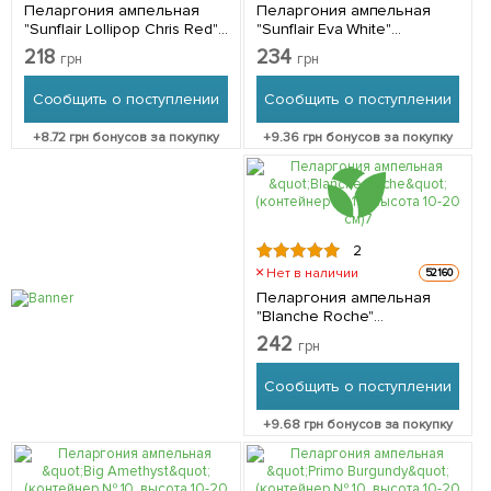
Пеларгония ампельная
Пеларгония ампельная
"Sunflair Lollipop Chris Red"
"Sunflair Eva White"
(контейнер № 10, высота
(контейнер № 10, высота
218
234
грн
грн
10-20 см) 1 саженец в
10-20 см) 1 саженец в
упаковке
упаковке
Сообщить о поступлении
Сообщить о поступлении
+
8.72
грн бонусов за покупку
+
9.36
грн бонусов за покупку
2
Нет в наличии
52160
Пеларгония ампельная
"Blanche Roche"
(контейнер № 10, высота
242
грн
10-20 см) 1 саженец в
упаковке
Сообщить о поступлении
+
9.68
грн бонусов за покупку