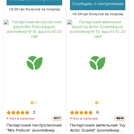
Сообщить о поступлении
+
9.36
грн бонусов за покупку
+
6.04
грн бонусов за покупку
3
6
Нет в наличии
Нет в наличии
49117
49849
Пеларгония пестролистная
Пеларгония ампельная "Ivy
"Mrs Pollock" (контейнер №
Arctic Scarlet" (контейнер №