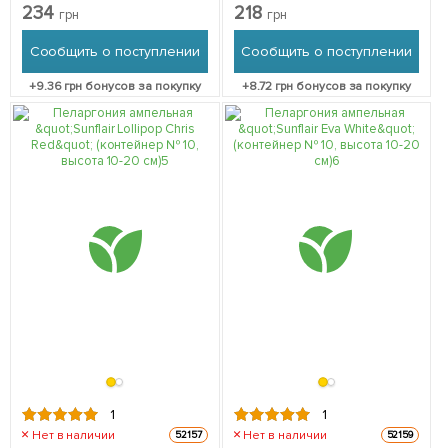
10, высота 10-20 см) 1
10, высота 10-20 см) 1
234
218
грн
грн
саженец в упаковке
саженец в упаковке
Сообщить о поступлении
Сообщить о поступлении
+
9.36
грн бонусов за покупку
+
8.72
грн бонусов за покупку
1
1
Нет в наличии
Нет в наличии
52157
52159