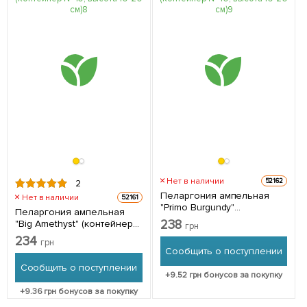
Нет в наличии
52162
2
Пеларгония ампельная
Нет в наличии
52161
"Primo Burgundy"
Пеларгония ампельная
(контейнер № 10, высота
238
"Big Amethyst" (контейнер
грн
10-20 см) 1 саженец в
№ 10, высота 10-20 см) 1
234
упаковке
грн
саженец в упаковке
Сообщить о поступлении
Сообщить о поступлении
+
9.52
грн бонусов за покупку
+
9.36
грн бонусов за покупку