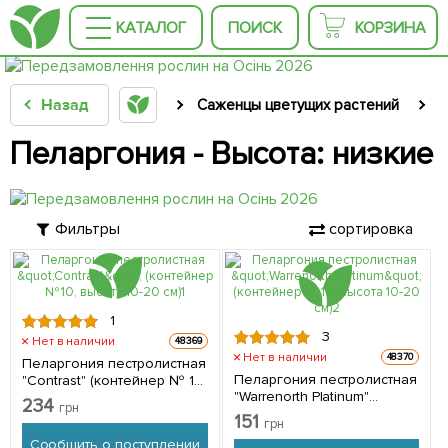
КАТАЛОГ
ПОИСК
КОРЗИНА
Назад
Саженцы цветущих растений
С
Пеларгония - Высота: низкие
Фильтры
сортировка
1
3
Нет в наличии
48369
Нет в наличии
48370
Пеларгония пестролистная
Пеларгония пестролистная
"Contrast" (контейнер № 10,
"Warrenorth Platinum"
высота 10-20 см) 1 саженец
234
грн
(контейнер № 10, высота
в упаковке
151
грн
10-20 см) 1 саженец в
Сообщить о поступлении
упаковке