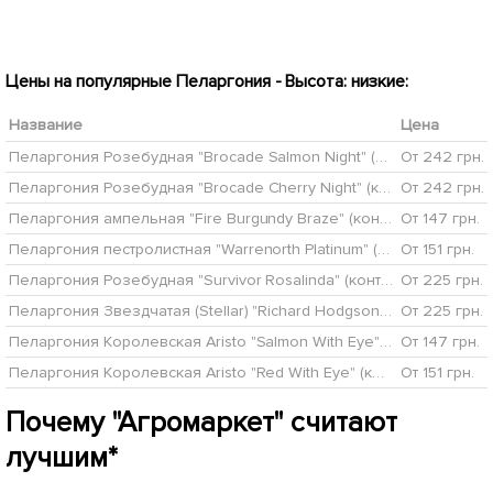
Цены на популярные Пеларгония - Высота: низкие:
Название
Цена
Пеларгония Розебудная "Brocade Salmon Night" (контейнер № 10, высота 10-20 см)
От 242 грн.
Пеларгония Розебудная "Brocade Cherry Night" (контейнер № 10, высота 10-20 см)
От 242 грн.
Пеларгония ампельная "Fire Burgundy Braze" (контейнер № 10, высота 10-20 см)
От 147 грн.
Пеларгония пестролистная "Warrenorth Platinum" (контейнер № 10, высота 10-20 см)
От 151 грн.
Пеларгония Розебудная "Survivor Rosalinda" (контейнер № 10, высота 10-20 см)
От 225 грн.
Пеларгония Звездчатая (Stellar) "Richard Hodgson" (контейнер № 10, высота 10-20 см)
От 225 грн.
Пеларгония Королевская Aristo "Salmon With Eye" (контейнер № 10, высота 10-20 см)
От 147 грн.
Пеларгония Королевская Aristo "Red With Eye" (контейнер № 10, высота 10-20 см)
От 151 грн.
Почему "Агромаркет" считают
лучшим*