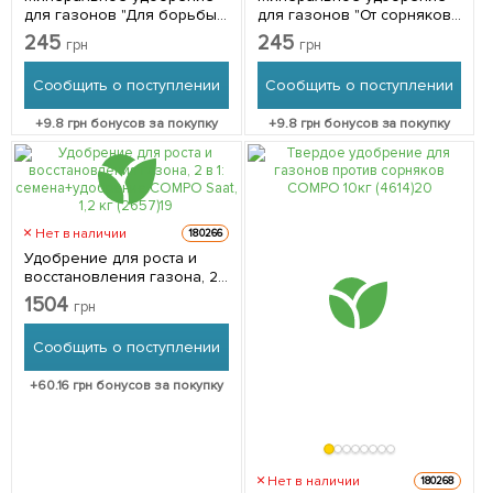
для газонов "Для борьбы
для газонов "От сорняков"
со мхом" ТМ "Agrecol"
ТМ "Agrecol" (Польша,
245
245
грн
грн
(Польша, коробка) 1.2кг
коробка) 1.2кг
Сообщить о поступлении
Сообщить о поступлении
+
9.8
грн бонусов за покупку
+
9.8
грн бонусов за покупку
Нет в наличии
180266
Удобрение для роста и
восстановления газона, 2
в 1: семена+удобрение
1504
грн
COMPO Saat, 1,2 кг (2657)
Сообщить о поступлении
+
60.16
грн бонусов за покупку
Нет в наличии
180268