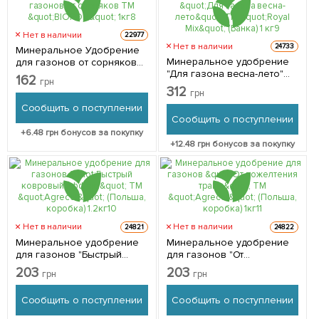
Нет в наличии
22977
Нет в наличии
24733
Минеральное Удобрение
Минеральное удобрение
для газонов от сорняков
"Для газона весна-лето"
ТМ "BIOPON" 1кг
162
грн
ТМ "Royal Mix" (Банка) 1 кг
312
грн
Сообщить о поступлении
Сообщить о поступлении
+
6.48
грн бонусов за покупку
+
12.48
грн бонусов за покупку
Нет в наличии
Нет в наличии
24821
24822
Минеральное удобрение
Минеральное удобрение
для газонов "Быстрый
для газонов "От
ковровый эффект" ТМ
пожелтения травы" ТМ
203
203
грн
грн
"Agrecol" (Польша,
"Agrecol" (Польша,
коробка) 1.2кг
коробка) 1кг
Сообщить о поступлении
Сообщить о поступлении