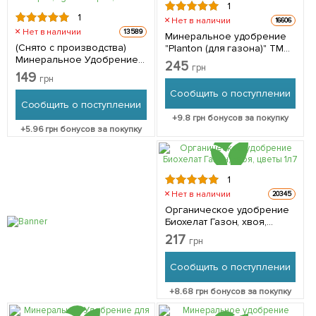
1
1
Нет в наличии
16606
Нет в наличии
13589
Минеральное удобрение
(Снято с производства)
"Planton (для газона)" ТМ
Минеральное Удобрение
"Plantpol" 1кг
245
грн
осеннее для газонов ТМ
149
грн
"Agrecol" 1кг
Сообщить о поступлении
Сообщить о поступлении
+
9.8
грн бонусов за покупку
+
5.96
грн бонусов за покупку
1
Нет в наличии
20345
Органическое удобрение
Биохелат Газон, хвоя,
цветы 1л
217
грн
Сообщить о поступлении
+
8.68
грн бонусов за покупку