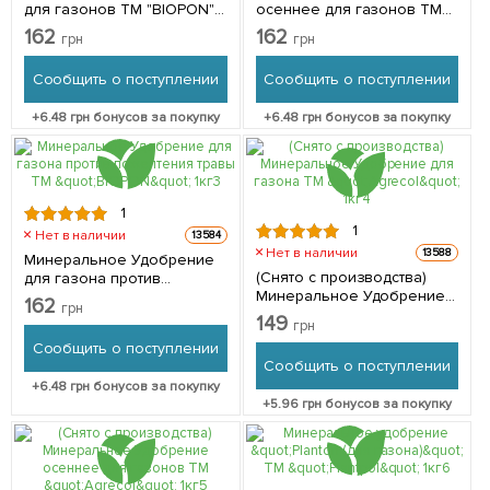
для газонов ТМ "BIOPON"
осеннее для газонов ТМ
1кг
"BIOPON" 1кг
162
162
грн
грн
Сообщить о поступлении
Сообщить о поступлении
+
6.48
грн бонусов за покупку
+
6.48
грн бонусов за покупку
1
1
Нет в наличии
13584
Нет в наличии
13588
Минеральное Удобрение
(Снято с производства)
для газона против
Минеральное Удобрение
пожелтения травы ТМ
162
грн
для газона ТМ "Agrecol" 1кг
"BIOPON" 1кг
149
грн
Сообщить о поступлении
Сообщить о поступлении
+
6.48
грн бонусов за покупку
+
5.96
грн бонусов за покупку