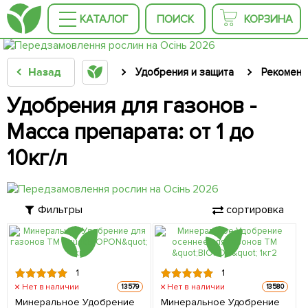
КАТАЛОГ
ПОИСК
КОРЗИНА
Назад
Удобрения и защита
Рекоменд
Удобрения для газонов -
Масса препарата: от 1 до
10кг/л
Фильтры
сортировка
1
1
Нет в наличии
Нет в наличии
13579
13580
Минеральное Удобрение
Минеральное Удобрение