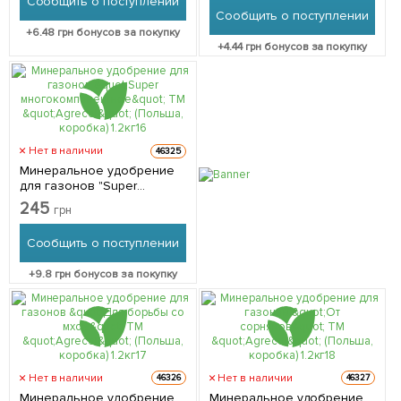
Сообщить о поступлении
Сообщить о поступлении
+
6.48
грн бонусов за покупку
+
4.44
грн бонусов за покупку
Нет в наличии
46325
Минеральное удобрение
для газонов "Super
многокомпонентное" ТМ
245
грн
"Agrecol" (Польша,
коробка) 1.2кг
Сообщить о поступлении
+
9.8
грн бонусов за покупку
Нет в наличии
Нет в наличии
46326
46327
Минеральное удобрение
Минеральное удобрение