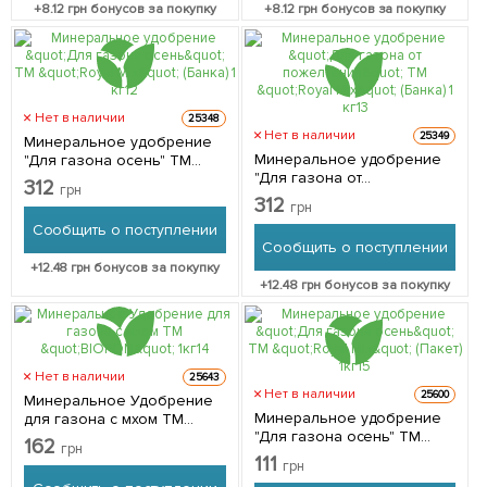
+
8.12
грн бонусов за покупку
+
8.12
грн бонусов за покупку
Нет в наличии
25348
Нет в наличии
25349
Минеральное удобрение
Минеральное удобрение
"Для газона осень" ТМ
"Для газона от
"Royal Mix" (Банка) 1 кг
312
грн
пожелтения" ТМ "Royal Mix"
312
грн
(Банка) 1 кг
Сообщить о поступлении
Сообщить о поступлении
+
12.48
грн бонусов за покупку
+
12.48
грн бонусов за покупку
Нет в наличии
25643
Нет в наличии
25600
Минеральное Удобрение
Минеральное удобрение
для газона с мхом ТМ
"Для газона осень" ТМ
"BIOPON" 1кг
162
грн
"Royal Mix" (Пакет) 1кг
111
грн