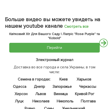
Больше видео вы можете увидеть на
нашем youtube канале
Смотреть все
Квітковий Хіт Для Вашого Саду | Ліатріс "Rose Purple" та
"Kobold"
Перейти
Электронный журнал
Доставка во все города и села Украины, в том
числе:
Семена в городах:
Киев
Харьков
Одесса
Днепр
Запорожье
Черкассы
Херсон
Львов
Винница
Кривой Рог
Луцк
Николаев
Никополь
Полтава
Ровно
Сумы
Хмельницкий