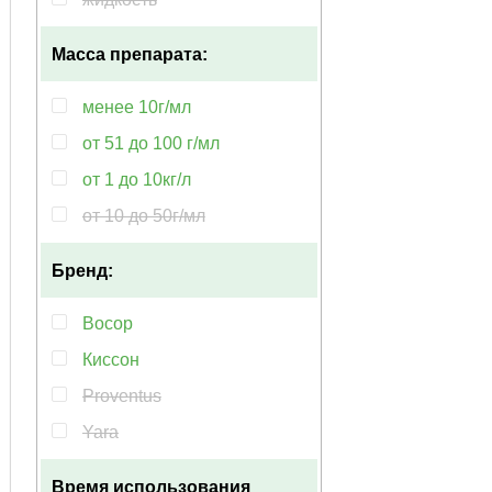
Масса препарата:
менее 10г/мл
от 51 до 100 г/мл
от 1 до 10кг/л
от 10 до 50г/мл
Бренд:
Восор
Киссон
Proventus
Yara
Время использования