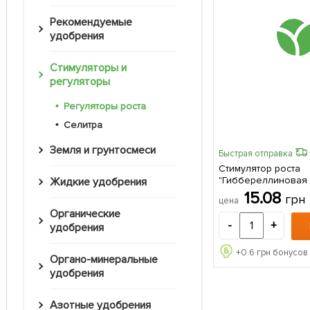
Рекомендуемые
удобрения
Стимуляторы и
регуляторы
Регуляторы роста
Селитра
Земля и грунтосмеси
Быстрая отправка
Стимулятор роста
"Гиббереллиновая 
Жидкие удобрения
"Восор" 2мл
15.08
грн
цена
Органические
-
+
удобрения
+
0.6
грн бонусов 
Органо-минеральные
удобрения
Азотные удобрения