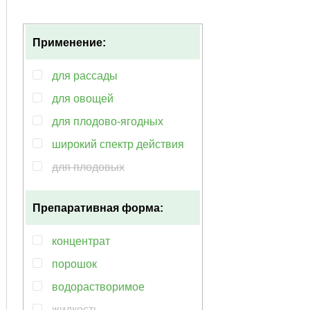
Применение:
для рассады
для овощей
для плодово-ягодных
широкий спектр действия
для плодовых
для растений
Препаративная форма:
концентрат
порошок
водорастворимое
жидкость