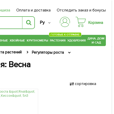
ншиза
Оплата и доставка
Отследить заказ и бонусы
Ру
Корзина
ГОТОВЫЕ К ОТПРАВКЕ
ДАЧА, ДОМ
ВНЫЕ
ХВОЙНЫЕ
КРУПНОМЕРЫ
РАСТЕНИЯ
УДОБРЕНИЯ
И САД
та растений
Регуляторы роста
я: Весна
сортировка