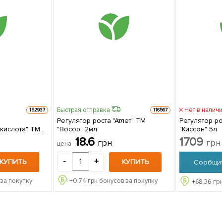
Быстрая отправка
Нет в налич
152937
116567
Регулятор роста "Атлет" ТМ
Регулятор ро
кислота" ТМ
"Восор" 2мл
"Киссон" 5л
18.6
1709
грн
грн
цена
-
+
КУПИТЬ
КУПИТЬ
Сообщит
за покупку
+
0.74
грн бонусов за покупку
+
68.36
грн