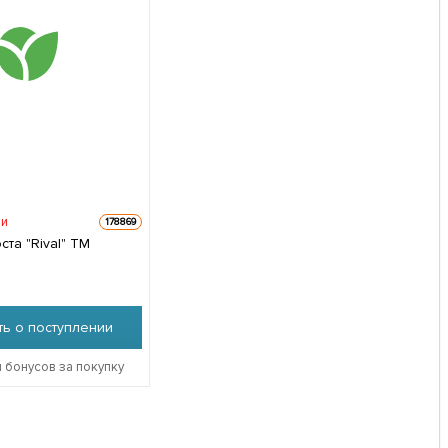
ии
178869
ста "Rival" ТМ
ь о поступлении
 бонусов за покупку