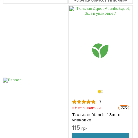
+
3.64
грн бонусов за покупку
7
Нет в наличии
17070
Тюльпан "Atlantis" 3шт в
упаковке
115
грн