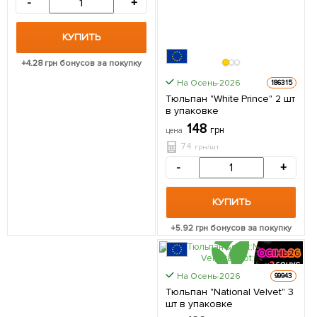
-
+
КУПИТЬ
+
4.28
грн бонусов за покупку
На Осень-2026
186315
Тюльпан "White Prince" 2 шт
в упаковке
148
грн
цена
74
грн/шт
-
+
КУПИТЬ
+
5.92
грн бонусов за покупку
На Осень-2026
99943
ЦЕНА ЗА
Тюльпан "National Velvet" 3
3шт
шт в упаковке