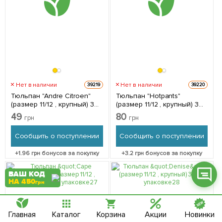
Фейсбук
Телеграм
Нет в наличии
Нет в наличии
39219
39220
Вайбер
Тюльпан "Andre Citroen"
Тюльпан "Hotpants"
(размер 11/12 , крупный) 3шт
(размер 11/12 , крупный) 3шт
в упаковке
в упаковке
Інстаграм
49
80
грн
грн
Онлайн чат
Сообщить о поступлении
Сообщить о поступлении
+
1.96
грн бонусов за покупку
+
3.2
грн бонусов за покупку
ВАШ КОД
НА 450
грн
Главная
Каталог
Корзина
Акции
Новинки