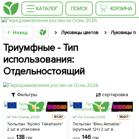
КАТАЛОГ
ПОИСК
КОРЗИНА
Назад
Луковицы цветов
Луковицы тю
Триумфные - Тип
использования:
Отдельностоящий
Фильтры
сортировка
На Осень-2026
На Осень-2026
181261
182617
ЦЕНА ЗА
ЦЕНА ЗА
Тюльпан "Kyoko Takahashi"
Тюльпан "Bleu Aimable"
2шт
2шт
2 шт в упаковке
(крупный 12+) 2 шт в
упаковке
138
146
грн
грн
цена
цена