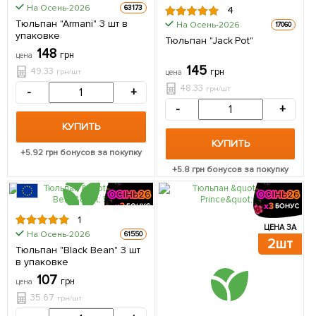
На Осень-2026
63173
4
Тюльпан "Armani" 3 шт в
На Осень-2026
17060
упаковке
Тюльпан "Jack Pot"
148
грн
цена
145
49.33
грн
грн/шт
цена
48.33
грн/шт
-
+
-
+
КУПИТЬ
КУПИТЬ
+
5.92
грн бонусов за покупку
+
5.8
грн бонусов за покупку
1
ЦЕНА ЗА
ЦЕНА ЗА
На Осень-2026
61550
3шт
2шт
Тюльпан "Black Bean" 3 шт
в упаковке
107
грн
цена
35.67
грн/шт