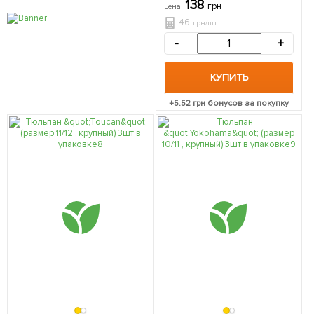
138
грн
цена
46
грн/шт
-
+
КУПИТЬ
+
5.52
грн бонусов за покупку