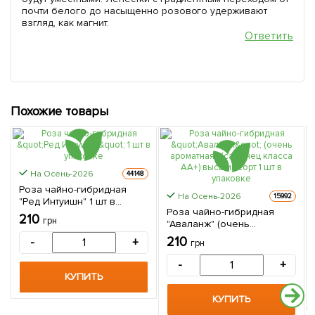
почти белого до насыщенно розового удерживают
взгляд, как магнит.
Ответить
Похожие товары
На Осень-2026
44148
Роза чайно-гибридная
На Осень-2026
15992
"Ред Интуишн" 1 шт в
Роза чайно-гибридная
упаковке
210
грн
"Аваланж" (очень
ароматная!) (саженец
210
-
+
грн
класса АА+) высший сорт 1
шт в упаковке
-
+
КУПИТЬ
КУПИТЬ