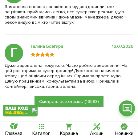
Замовляла вперше,запаковано чудово,троянди вже
зацвітають,прийнялись легко, все супер,вже рекомендую
своїм знайомим,ввічливі і дуже уважні менеджера, дякую і
рекомендую всім хто читає відгук
Фейсбук
Галина Бовгира
16.07.2026
Телеграм
Г
Вайбер
Дуже задоволена покупкою. Часто роблю замовлення. На
цей раз отримала супер троянду! Дуже хотіла насичено
Інстаграм
жовту, щоб виділити серед інших. Отримала просто чудо!
Дякую працівникам, консультантам за вибір. Прийшла в
Онлайн чат
контейнері, висока, гарна, зелена.
Смотреть все отзывы (16588)
ВАШ КОД
НА 450
грн
Главная
Каталог
Корзина
Акции
Новинки
Больше видео вы можете