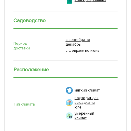
консервирования
Садоводство
с сентября по
Период
декабрь
доставки
с февраля по июнь
Расположение
мягкий климат
подходит для
высадки на
Тип климата
юге
умеренный
климат