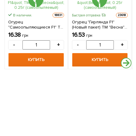
В наличии.
Быстрая отправка
18831
23618
Огурец
Огурец "Гирлянда F1"
"Самоопыляющиеся F1" ТМ
(Новый пакет) ТМ "Весна"
"Весна" 0.25г
0.25г (самоопыляемый)
16.38
16.53
грн
грн
(самоопыляемый)
-
+
-
+
КУПИТЬ
КУПИТЬ