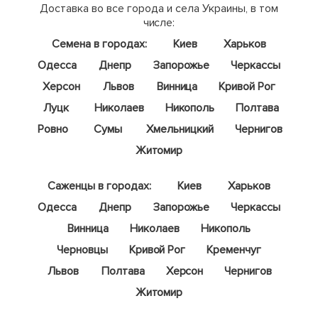
Доставка во все города и села Украины, в том
числе:
Семена в городах:
Киев
Харьков
Одесса
Днепр
Запорожье
Черкассы
Херсон
Львов
Винница
Кривой Рог
Луцк
Николаев
Никополь
Полтава
Ровно
Сумы
Хмельницкий
Чернигов
Житомир
Саженцы в городах:
Киев
Харьков
Одесса
Днепр
Запорожье
Черкассы
Винница
Николаев
Никополь
Черновцы
Кривой Рог
Кременчуг
Львов
Полтава
Херсон
Чернигов
Житомир