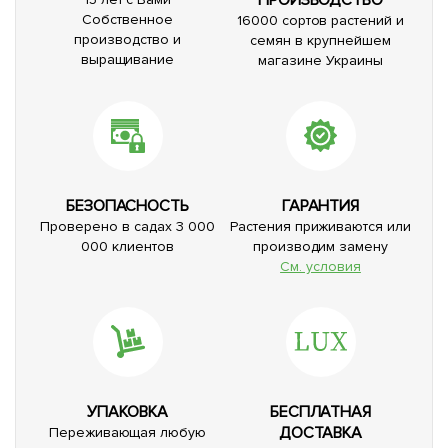
Собственное
16000 сортов растений и
производство и
семян в крупнейшем
выращивание
магазине Украины
БЕЗОПАСНОСТЬ
ГАРАНТИЯ
Проверено в садах 3 000
Растения приживаются или
000 клиентов
производим замену
См. условия
УПАКОВКА
БЕСПЛАТНАЯ
ДОСТАВКА
Переживающая любую