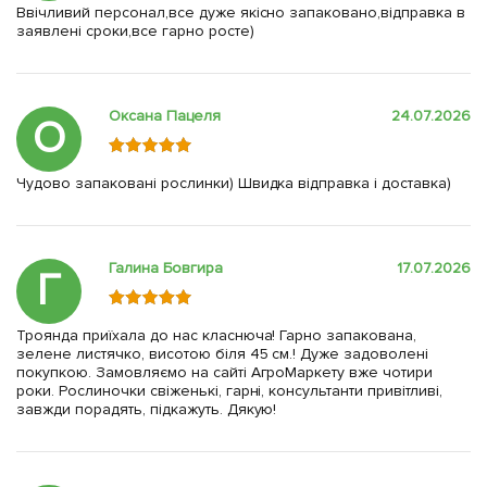
Ввічливий персонал,все дуже якісно запаковано,відправка в
заявлені сроки,все гарно росте)
Оксана Пацеля
24.07.2026
О
Чудово запаковані рослинки) Швидка відправка і доставка)
Галина Бовгира
17.07.2026
Г
Троянда приїхала до нас класнюча! Гарно запакована,
зелене листячко, висотою біля 45 см.! Дуже задоволені
покупкою. Замовляємо на сайті АгроМаркету вже чотири
роки. Рослиночки свіженькі, гарні, консультанти привітливі,
завжди порадять, підкажуть. Дякую!