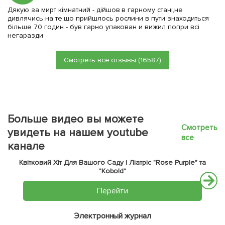
Дякую за мирт кімнатний - дійшов в гарному стані,не
дивлячись на те,що прийшлось рослини в пути знаходиться
більше 70 годин - був гарно упакован и вижил попри всі
негаразди
Смотреть все отзывы (16587)
Больше видео вы можете
Смотреть
увидеть на нашем youtube
все
канале
Квітковий Хіт Для Вашого Саду | Ліатріс "Rose Purple" та
"Kobold"
Перейти
Электронный журнал