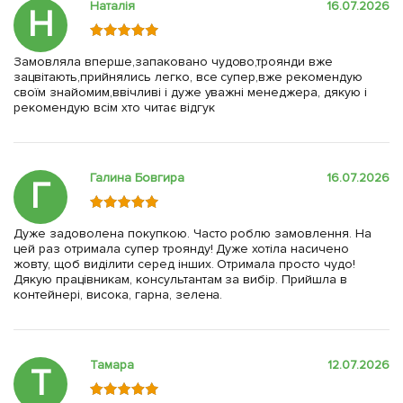
Наталія
16.07.2026
Н
Замовляла вперше,запаковано чудово,троянди вже
зацвітають,прийнялись легко, все супер,вже рекомендую
своїм знайомим,ввічливі і дуже уважні менеджера, дякую і
рекомендую всім хто читає відгук
Галина Бовгира
16.07.2026
Г
Дуже задоволена покупкою. Часто роблю замовлення. На
цей раз отримала супер троянду! Дуже хотіла насичено
жовту, щоб виділити серед інших. Отримала просто чудо!
Дякую працівникам, консультантам за вибір. Прийшла в
контейнері, висока, гарна, зелена.
Тамара
12.07.2026
Т