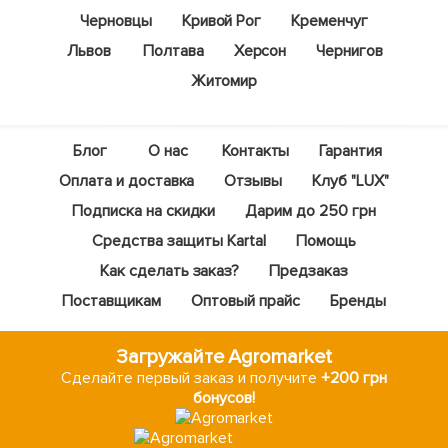
Черновцы
Кривой Рог
Кременчуг
Львов
Полтава
Херсон
Чернигов
Житомир
Блог
О нас
Контакты
Гарантия
Оплата и доставка
Отзывы
Клуб "LUX"
Подписка на скидки
Дарим до 250 грн
Средства защиты Kartal
Помощь
Как сделать заказ?
Предзаказ
Поставщикам
Оптовый прайс
Бренды
Загружайте Agromarket
Сделайте первый заказ и получите
+200 грн
бонусов!