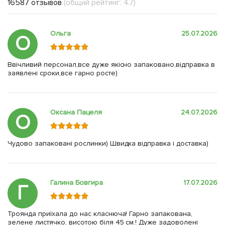
16587 отзывов
(общий рейтинг: 4.7)
Ольга
25.07.2026
О
Ввічливий персонал,все дуже якісно запаковано,відправка в
заявлені сроки,все гарно росте)
Оксана Пацеля
24.07.2026
О
Чудово запаковані рослинки) Швидка відправка і доставка)
Галина Бовгира
17.07.2026
Г
Троянда приїхала до нас класнюча! Гарно запакована,
зелене листячко, висотою біля 45 см.! Дуже задоволені