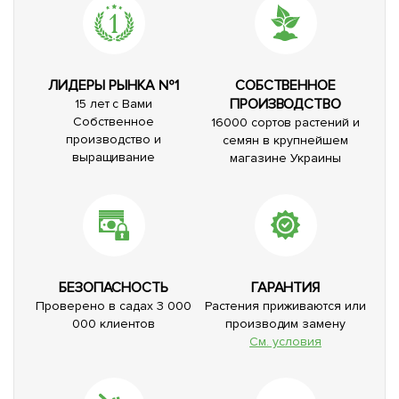
ЛИДЕРЫ РЫНКА №1
СОБСТВЕННОЕ
ПРОИЗВОДСТВО
15 лет с Вами
Собственное
16000 сортов растений и
производство и
семян в крупнейшем
выращивание
магазине Украины
БЕЗОПАСНОСТЬ
ГАРАНТИЯ
Проверено в садах 3 000
Растения приживаются или
000 клиентов
производим замену
См. условия