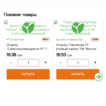
Похожие товары
В наличии.
Быстрая отправка
18831
23618
Огурец
Огурец "Гирлянда F1"
"Самоопыляющиеся F1" ТМ
(Новый пакет) ТМ "Весна"
"Весна" 0.25г
0.25г (самоопыляемый)
16.38
16.53
грн
грн
(самоопыляемый)
-
+
-
+
КУПИТЬ
КУПИТЬ