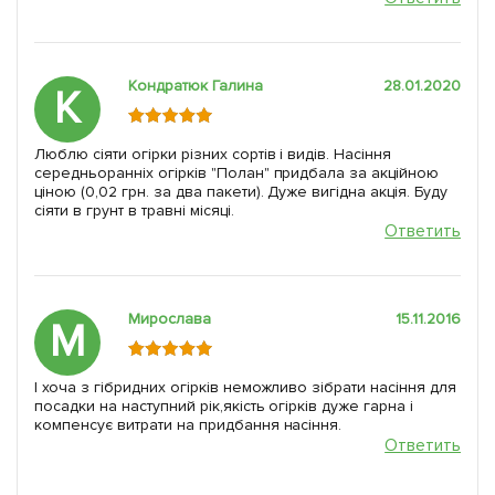
Кондратюк Галина
28.01.2020
К
Люблю сіяти огірки різних сортів і видів. Насіння
середньоранніх огірків "Полан" придбала за акційною
ціною (0,02 грн. за два пакети). Дуже вигідна акція. Буду
сіяти в грунт в травні місяці.
Ответить
Мирослава
15.11.2016
М
І хоча з гібридних огірків неможливо зібрати насіння для
посадки на наступний рік,якість огірків дуже гарна і
компенсує витрати на придбання насіння.
Ответить