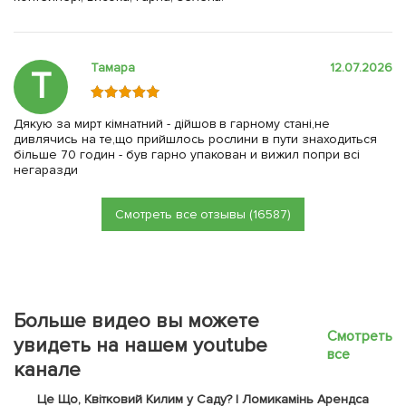
Тамара
12.07.2026
Т
Дякую за мирт кімнатний - дійшов в гарному стані,не
дивлячись на те,що прийшлось рослини в пути знаходиться
більше 70 годин - був гарно упакован и вижил попри всі
негаразди
Смотреть все отзывы (16587)
Больше видео вы можете
Смотреть
увидеть на нашем youtube
все
канале
Це Що, Квітковий Килим у Саду? | Ломикамінь Арендса