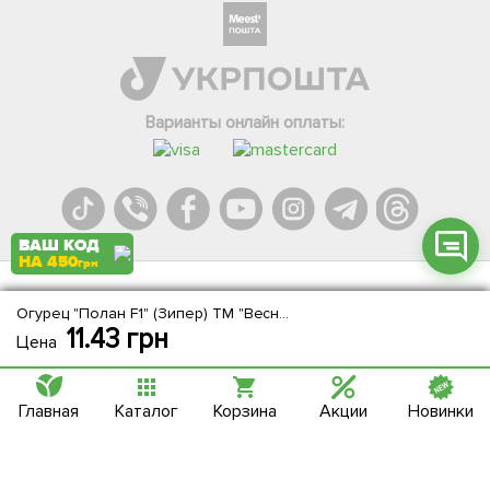
Телеграм
Вайбер
Інстаграм
Варианты онлайн оплаты:
Онлайн чат
ВАШ КОД
НА 450
грн
Agromarket.Copyright © 2013-2026. Все права защищены
Огурец "Полан F1" (Зипер) ТМ "Весна" 1.5г
11.43
грн
Цена
Главная
Каталог
Корзина
Акции
Новинки