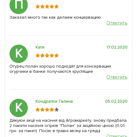
П
Заказал много так как делаем концервацию
Ответить
Катя
17.02.2020
К
Огурец полан хорошо подходят для консервации.
огурчики в банке получаются хрустящие
Ответить
Кондратюк Галина
05.02.2020
К
Дякуюи акції на насіння від Агромаркету, знову придбала
2 пакети насіння огірків "Полан" за акційною ціною (0,01
грн. за пакет). Посію в травні місяці на грядці
Ответить