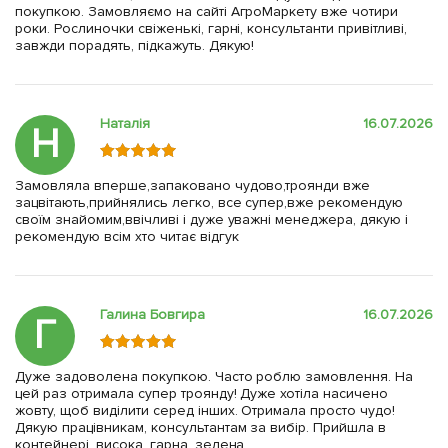
покупкою. Замовляємо на сайті АгроМаркету вже чотири
роки. Рослиночки свіженькі, гарні, консультанти привітливі,
завжди порадять, підкажуть. Дякую!
Наталія
16.07.2026
Н
Замовляла вперше,запаковано чудово,троянди вже
зацвітають,прийнялись легко, все супер,вже рекомендую
своїм знайомим,ввічливі і дуже уважні менеджера, дякую і
рекомендую всім хто читає відгук
Галина Бовгира
16.07.2026
Г
Дуже задоволена покупкою. Часто роблю замовлення. На
цей раз отримала супер троянду! Дуже хотіла насичено
жовту, щоб виділити серед інших. Отримала просто чудо!
Дякую працівникам, консультантам за вибір. Прийшла в
контейнері, висока, гарна, зелена.