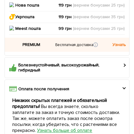
Нова пошта
119 грн
(вернем
бонусами
25
грн)
Укрпошта
119 грн
(вернем
бонусами
35
грн)
Meest пошта
99 грн
(вернем
бонусами
25
грн)
PREMIUM
Узнать
Бесплатная доставка
Болезнеустойчивый, высокоурожайный,
гибридный
Оплата после получения
Никаких скрытых платежей и обязательной
предоплаты!
Вы всегда знаете, сколько
заплатите за заказ и точную стоимость доставки.
Так же, можете оплатить заказ после осмотра
посылки, когда убедитесь, что с растениями все
прекрасно.
Узнать больше об оплате