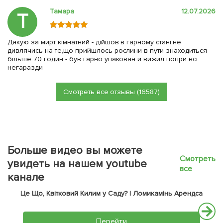
Тамара
12.07.2026
Т
Дякую за мирт кімнатний - дійшов в гарному стані,не
дивлячись на те,що прийшлось рослини в пути знаходиться
більше 70 годин - був гарно упакован и вижил попри всі
негаразди
Смотреть все отзывы (16587)
Больше видео вы можете
Смотреть
увидеть на нашем youtube
все
канале
Це Що, Квітковий Килим у Саду? | Ломикамінь Арендса
Перейти