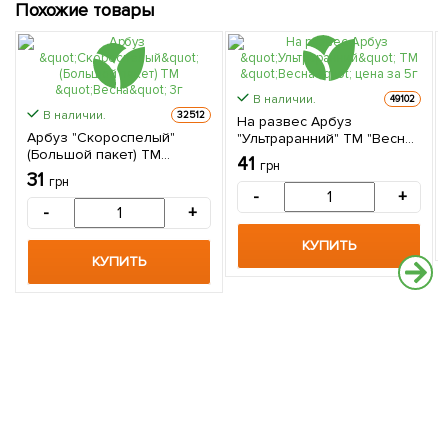
Похожие товары
В наличии.
49102
В наличии.
32512
На развес Арбуз
Арбуз "Скороспелый"
"Ультраранний" ТМ "Весна"
(Большой пакет) ТМ
цена за 5г
41
грн
"Весна" 3г
31
грн
-
+
-
+
КУПИТЬ
КУПИТЬ