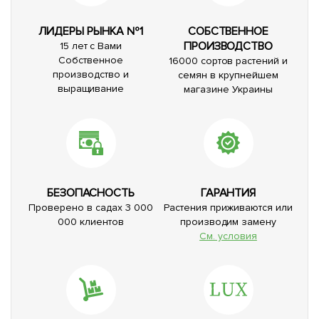
ЛИДЕРЫ РЫНКА №1
СОБСТВЕННОЕ
ПРОИЗВОДСТВО
15 лет с Вами
Собственное
16000 сортов растений и
производство и
семян в крупнейшем
выращивание
магазине Украины
БЕЗОПАСНОСТЬ
ГАРАНТИЯ
Проверено в садах 3 000
Растения приживаются или
000 клиентов
производим замену
См. условия