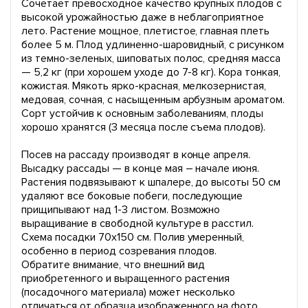
Сочетает превосходное качество крупных плодов с
высокой урожайностью даже в неблагоприятное
лето. Растение мощное, плетистое, главная плеть
более 5 м. Плод удлиненно-шаровидный, с рисунком
из темно-зеленых, шиповатых полос, средняя масса
— 5,2 кг (при хорошем уходе до 7-8 кг). Кора тонкая,
кожистая. Мякоть ярко-красная, мелкозернистая,
медовая, сочная, с насыщенным арбузным ароматом.
Сорт устойчив к основным заболеваниям, плоды
хорошо хранятся (3 месяца после съема плодов).
Посев на рассаду производят в конце апреля.
Высадку рассады — в конце мая – начале июня.
Растения подвязывают к шпалере, до высоты 50 см
удаляют все боковые побеги, последующие
прищипывают над 1-3 листом. Возможно
выращивание в свободной культуре в расстил.
Схема посадки 70х150 см. Полив умеренный,
особенно в период созревания плодов.
Обратите внимание, что внешний вид
приобретенного и выращенного растения
(посадочного материала) может несколько
отличаться от образца изображенного на фото,