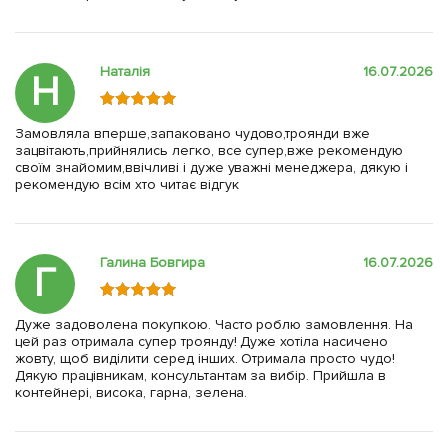
Наталія
16.07.2026
Н
Замовляла вперше,запаковано чудово,троянди вже
зацвітають,прийнялись легко, все супер,вже рекомендую
своїм знайомим,ввічливі і дуже уважні менеджера, дякую і
рекомендую всім хто читає відгук
Галина Бовгира
16.07.2026
Г
Дуже задоволена покупкою. Часто роблю замовлення. На
цей раз отримала супер троянду! Дуже хотіла насичено
жовту, щоб виділити серед інших. Отримала просто чудо!
Дякую працівникам, консультантам за вибір. Прийшла в
контейнері, висока, гарна, зелена.