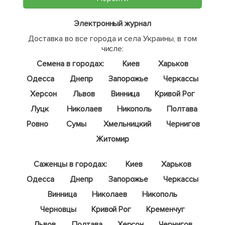
Электронный журнал
Доставка во все города и села Украины, в том
числе:
Семена в городах:
Киев
Харьков
Одесса
Днепр
Запорожье
Черкассы
Херсон
Львов
Винница
Кривой Рог
Луцк
Николаев
Никополь
Полтава
Ровно
Сумы
Хмельницкий
Чернигов
Житомир
Саженцы в городах:
Киев
Харьков
Одесса
Днепр
Запорожье
Черкассы
Винница
Николаев
Никополь
Черновцы
Кривой Рог
Кременчуг
Львов
Полтава
Херсон
Чернигов