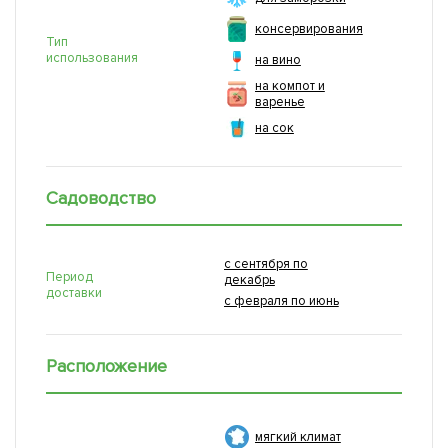
консервирования
Тип
использования
на вино
на компот и
варенье
на сок
Садоводство
с сентября по
Период
декабрь
доставки
с февраля по июнь
Расположение
мягкий климат