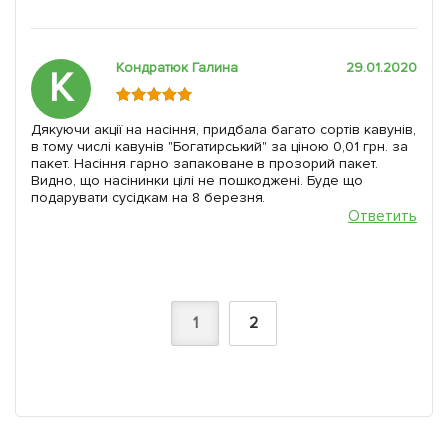
Кондратюк Галина
29.01.2020
К
Дякуючи акції на насіння, придбала багато сортів кавунів,
в тому числі кавунів "Богатирський" за ціною 0,01 грн. за
пакет. Насіння гарно запаковане в прозорий пакет.
Видно, що насінинки цілі не пошкоджені. Буде що
подарувати сусідкам на 8 березня.
Ответить
1
2