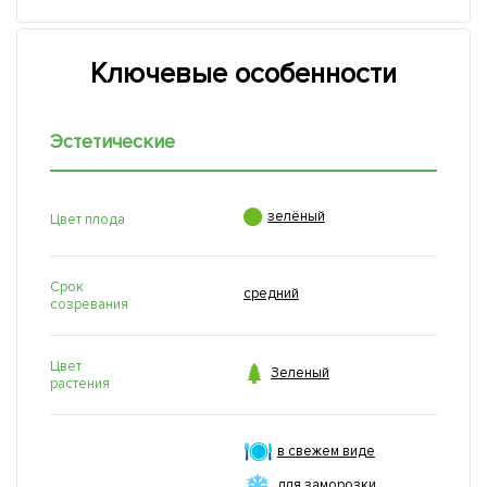
Ключевые особенности
Эстетические

зелёный
Цвет плода
Срок
средний
созревания
Цвет

Зеленый
растения
в свежем виде
для заморозки