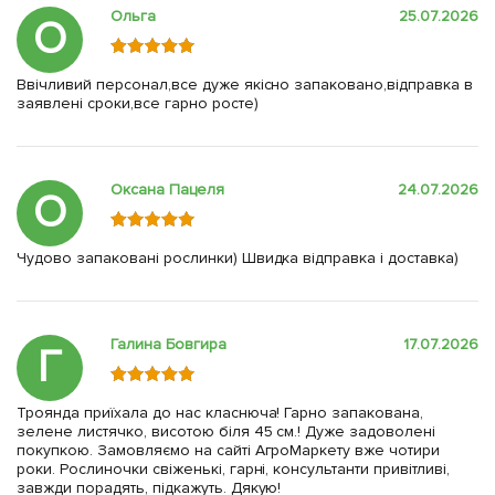
Ольга
25.07.2026
О
Ввічливий персонал,все дуже якісно запаковано,відправка в
заявлені сроки,все гарно росте)
Оксана Пацеля
24.07.2026
О
Чудово запаковані рослинки) Швидка відправка і доставка)
Галина Бовгира
17.07.2026
Г
Троянда приїхала до нас класнюча! Гарно запакована,
зелене листячко, висотою біля 45 см.! Дуже задоволені
покупкою. Замовляємо на сайті АгроМаркету вже чотири
роки. Рослиночки свіженькі, гарні, консультанти привітливі,
завжди порадять, підкажуть. Дякую!