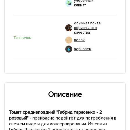
умеренный
климат
обычная почва
нормального
качества
Тип почвы
песок
чернозем
Описание
Томат среднепоздний "Гибрид тарасенко - 2
розовый"
- прекрасно подойтет для потребления в
свежем виде и для консервирования. Из семян
Гибрид Тарасенко 2 выростает сильнорослое