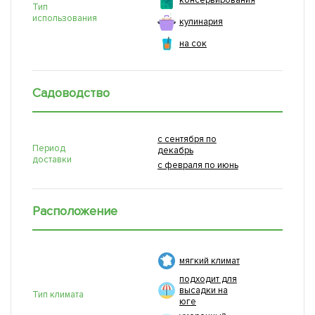
консервирования
Тип
использования
кулинария
на сок
Садоводство
с сентября по
Период
декабрь
доставки
с февраля по июнь
Расположение
мягкий климат
подходит для
высадки на
Тип климата
юге