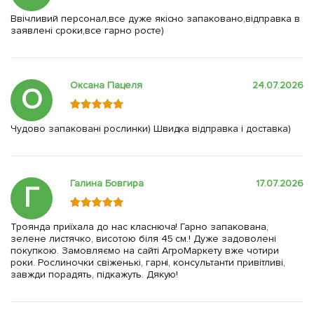
Ввічливий персонал,все дуже якісно запаковано,відправка в
заявлені сроки,все гарно росте)
Оксана Пацеля
24.07.2026
О
Чудово запаковані рослинки) Швидка відправка і доставка)
Галина Бовгира
17.07.2026
Г
Троянда приїхала до нас класнюча! Гарно запакована,
зелене листячко, висотою біля 45 см.! Дуже задоволені
покупкою. Замовляємо на сайті АгроМаркету вже чотири
роки. Рослиночки свіженькі, гарні, консультанти привітливі,
завжди порадять, підкажуть. Дякую!