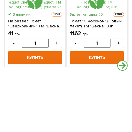
В наличии.
Быстрая отправка
11512
23614
На развес Томат
Томат "С носиком" (Новый
"Сверхранний" ТМ "Весна"
пакет) ТМ "Весна" 0.1г
цена за 2г
41
11.62
грн
грн
-
+
-
+
КУПИТЬ
КУПИТЬ