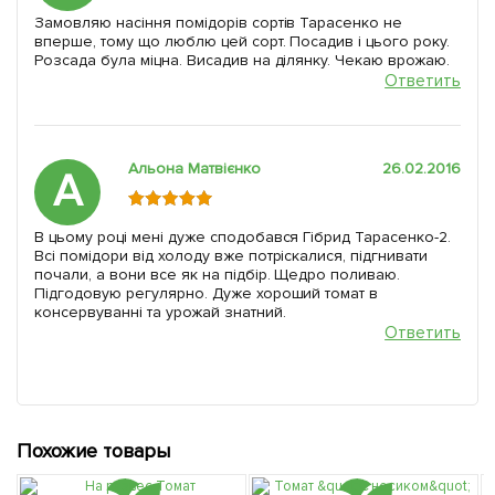
Замовляю насіння помідорів сортів Тарасенко не
вперше, тому що люблю цей сорт. Посадив і цього року.
Розсада була міцна. Висадив на ділянку. Чекаю врожаю.
Ответить
Альона Матвієнко
26.02.2016
А
В цьому році мені дуже сподобався Гібрид Тарасенко-2.
Всі помідори від холоду вже потріскалися, підгнивати
почали, а вони все як на підбір. Щедро поливаю.
Підгодовую регулярно. Дуже хороший томат в
консервуванні та урожай знатний.
Ответить
Похожие товары