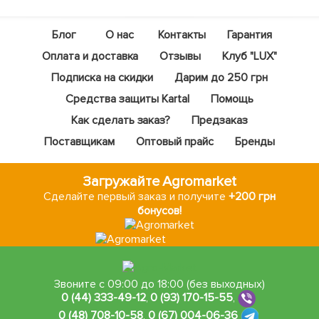
Блог
О нас
Контакты
Гарантия
Оплата и доставка
Отзывы
Клуб "LUX"
Подписка на скидки
Дарим до 250 грн
Средства защиты Kartal
Помощь
Как сделать заказ?
Предзаказ
Поставщикам
Оптовый прайс
Бренды
Загружайте Agromarket
Сделайте первый заказ и получите
+200 грн
бонусов!
Звоните с 09:00 до 18:00 (без выходных)
0 (44) 333-49-12
,
0 (93) 170-15-55
,
0 (48) 708-10-58
,
0 (67) 004-06-36