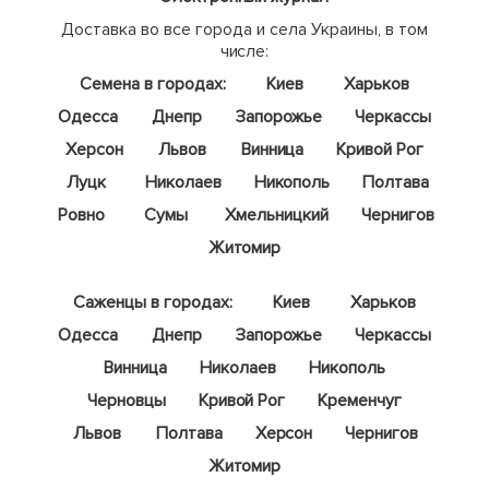
Доставка во все города и села Украины, в том
числе:
Семена в городах:
Киев
Харьков
Одесса
Днепр
Запорожье
Черкассы
Херсон
Львов
Винница
Кривой Рог
Луцк
Николаев
Никополь
Полтава
Ровно
Сумы
Хмельницкий
Чернигов
Житомир
Саженцы в городах:
Киев
Харьков
Одесса
Днепр
Запорожье
Черкассы
Винница
Николаев
Никополь
Черновцы
Кривой Рог
Кременчуг
Львов
Полтава
Херсон
Чернигов
Житомир