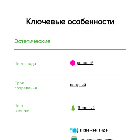
Ключевые особенности
Эстетические

розовый
Цвет плода
Срок
поздний
созревания
Цвет

Зеленый
растения
в свежем виде