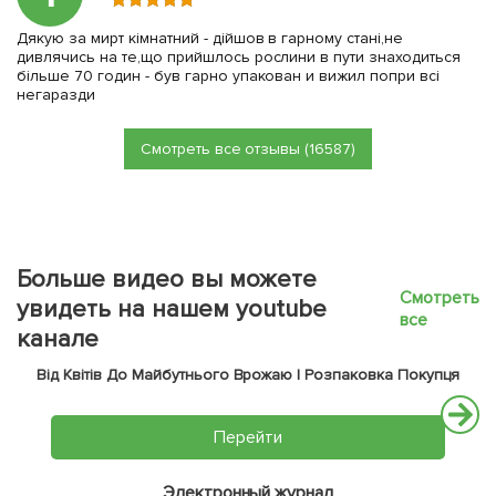
Дякую за мирт кімнатний - дійшов в гарному стані,не
дивлячись на те,що прийшлось рослини в пути знаходиться
більше 70 годин - був гарно упакован и вижил попри всі
негаразди
Смотреть все отзывы (16587)
Больше видео вы можете
Смотреть
увидеть на нашем youtube
все
канале
Від Квітів До Майбутнього Врожаю | Розпаковка Покупця
Перейти
Электронный журнал