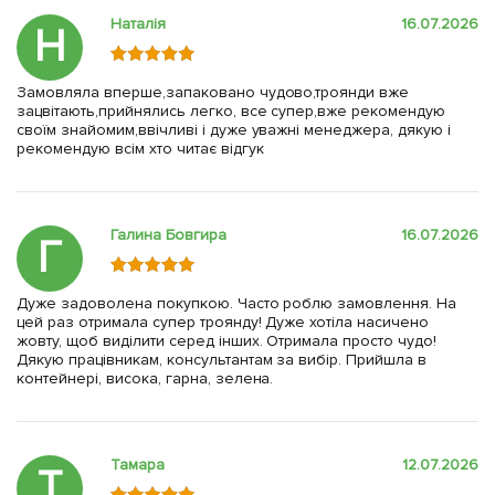
Наталія
16.07.2026
Н
Замовляла вперше,запаковано чудово,троянди вже
зацвітають,прийнялись легко, все супер,вже рекомендую
своїм знайомим,ввічливі і дуже уважні менеджера, дякую і
рекомендую всім хто читає відгук
Галина Бовгира
16.07.2026
Г
Дуже задоволена покупкою. Часто роблю замовлення. На
цей раз отримала супер троянду! Дуже хотіла насичено
жовту, щоб виділити серед інших. Отримала просто чудо!
Дякую працівникам, консультантам за вибір. Прийшла в
контейнері, висока, гарна, зелена.
Тамара
12.07.2026
Т