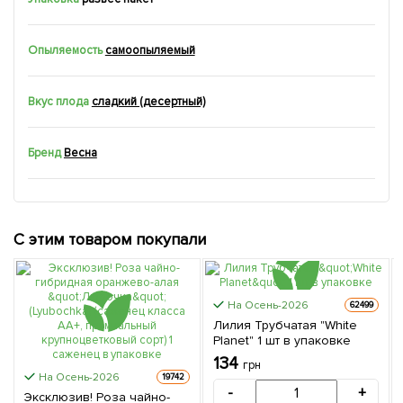
Опыляемость
самоопыляемый
Вкус плода
сладкий (десертный)
Бренд
Весна
С этим товаром покупали
На Осень-2026
62499
Лилия Трубчатая "White
Planet" 1 шт в упаковке
134
грн
На Осень-2026
19742
-
+
Эксклюзив! Роза чайно-