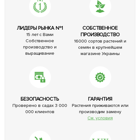
ЛИДЕРЫ РЫНКА №1
СОБСТВЕННОЕ
ПРОИЗВОДСТВО
15 лет с Вами
Собственное
16000 сортов растений и
производство и
семян в крупнейшем
выращивание
магазине Украины
БЕЗОПАСНОСТЬ
ГАРАНТИЯ
Проверено в садах 3 000
Растения приживаются или
000 клиентов
производим замену
См. условия