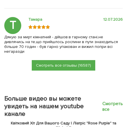
Тамара
12.07.2026
Т
Дякую за мирт кімнатний - дійшов в гарному стані,не
дивлячись на те,що прийшлось рослини в пути знаходиться
більше 70 годин - був гарно упакован и вижил попри всі
негаразди
Смотреть все отзывы (16587)
Больше видео вы можете
Смотреть
увидеть на нашем youtube
все
канале
Квітковий Хіт Для Вашого Саду | Ліатріс "Rose Purple" та