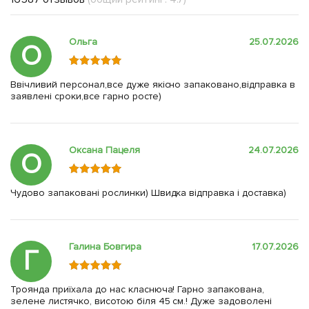
Ольга
25.07.2026
О
Ввічливий персонал,все дуже якісно запаковано,відправка в
заявлені сроки,все гарно росте)
Оксана Пацеля
24.07.2026
О
Чудово запаковані рослинки) Швидка відправка і доставка)
Галина Бовгира
17.07.2026
Г
Троянда приїхала до нас класнюча! Гарно запакована,
зелене листячко, висотою біля 45 см.! Дуже задоволені