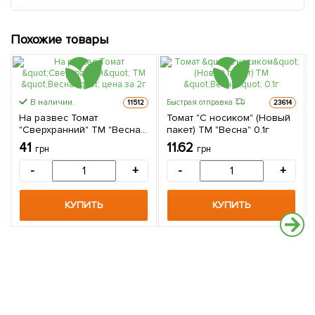
Похожие товары
В наличии.
Быстрая отправка
11512
23614
На развес Томат
Томат "С носиком" (Новый
"Сверхранний" ТМ "Весна"
пакет) ТМ "Весна" 0.1г
цена за 2г
41
11.62
грн
грн
-
+
-
+
КУПИТЬ
КУПИТЬ