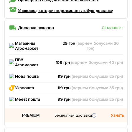
Упаковка, которая переживает любую доставку
Доставка заказов
Детальнее
→
Магазины
29 грн
(вернем
бонусами
20
Агромаркет
грн)
ПВЗ
109 грн
(вернем
бонусами
40
грн)
Агромаркет
Нова пошта
119 грн
(вернем
бонусами
25
грн)
Укрпошта
119 грн
(вернем
бонусами
35
грн)
Meest пошта
99 грн
(вернем
бонусами
25
грн)
PREMIUM
Узнать
Бесплатная доставка