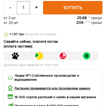
-
+
КУПИТЬ
от 3 шт
25.68
39
грн/шт
от 20 шт
21.14
25.68
грн/шт
+ 1.37 грн
бонусов за покупку
Сажайте сейчас, платите потом
(оплата частями):
Доступно для заказов от 1000 грн.
Лидер №1 Собственное производство и
выращивание
Растения приживаются или производим замену
16 000 сортов растений и семян в нашем магазине
Проверено в садах 3 000 000 клиентов