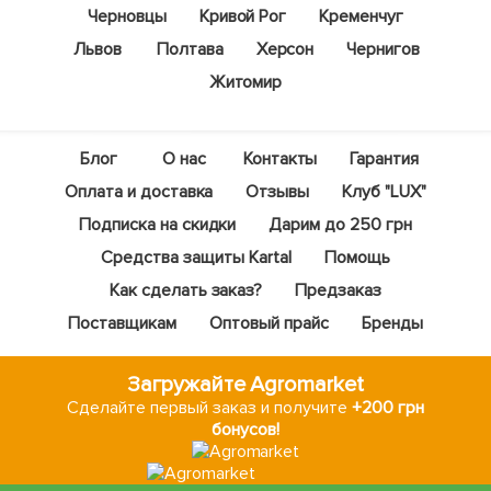
Черновцы
Кривой Рог
Кременчуг
Львов
Полтава
Херсон
Чернигов
Житомир
Блог
О нас
Контакты
Гарантия
Оплата и доставка
Отзывы
Клуб "LUX"
Подписка на скидки
Дарим до 250 грн
Средства защиты Kartal
Помощь
Как сделать заказ?
Предзаказ
Поставщикам
Оптовый прайс
Бренды
Загружайте Agromarket
Сделайте первый заказ и получите
+200 грн
бонусов!