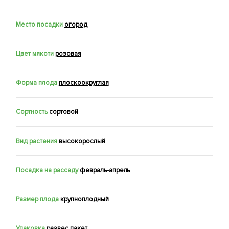
Место посадки
огород
Цвет мякоти
розовая
Форма плода
плоскоокруглая
Сортность
сортовой
Вид растения
высокорослый
Посадка на рассаду
февраль-апрель
Размер плода
крупноплодный
Упаковка
развес пакет