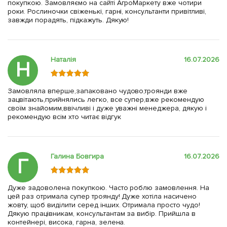
покупкою. Замовляємо на сайті АгроМаркету вже чотири
роки. Рослиночки свіженькі, гарні, консультанти привітливі,
завжди порадять, підкажуть. Дякую!
Наталія
16.07.2026
Н
Замовляла вперше,запаковано чудово,троянди вже
зацвітають,прийнялись легко, все супер,вже рекомендую
своїм знайомим,ввічливі і дуже уважні менеджера, дякую і
рекомендую всім хто читає відгук
Галина Бовгира
16.07.2026
Г
Дуже задоволена покупкою. Часто роблю замовлення. На
цей раз отримала супер троянду! Дуже хотіла насичено
жовту, щоб виділити серед інших. Отримала просто чудо!
Дякую працівникам, консультантам за вибір. Прийшла в
контейнері, висока, гарна, зелена.