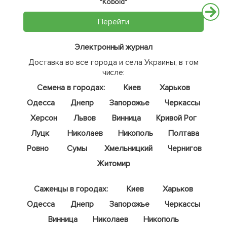
"Kobold"
Перейти
Электронный журнал
Доставка во все города и села Украины, в том
числе:
Семена в городах:
Киев
Харьков
Одесса
Днепр
Запорожье
Черкассы
Херсон
Львов
Винница
Кривой Рог
Луцк
Николаев
Никополь
Полтава
Ровно
Сумы
Хмельницкий
Чернигов
Житомир
Саженцы в городах:
Киев
Харьков
Одесса
Днепр
Запорожье
Черкассы
Винница
Николаев
Никополь