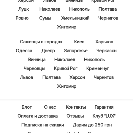
Херсон
Львов
Винница
Кривой Рог
Луцк
Николаев
Никополь
Полтава
Ровно
Сумы
Хмельницкий
Чернигов
Житомир
Саженцы в городах:
Киев
Харьков
Одесса
Днепр
Запорожье
Черкассы
Винница
Николаев
Никополь
Черновцы
Кривой Рог
Кременчуг
Львов
Полтава
Херсон
Чернигов
Житомир
Блог
О нас
Контакты
Гарантия
Оплата и доставка
Отзывы
Клуб "LUX"
Подписка на скидки
Дарим до 250 грн