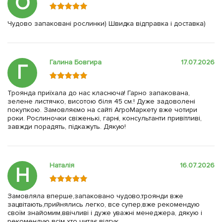
О
Чудово запаковані рослинки) Швидка відправка і доставка)
Галина Бовгира
17.07.2026
Г
Троянда приїхала до нас класнюча! Гарно запакована,
зелене листячко, висотою біля 45 см.! Дуже задоволені
покупкою. Замовляємо на сайті АгроМаркету вже чотири
роки. Рослиночки свіженькі, гарні, консультанти привітливі,
завжди порадять, підкажуть. Дякую!
Наталія
16.07.2026
Н
Замовляла вперше,запаковано чудово,троянди вже
зацвітають,прийнялись легко, все супер,вже рекомендую
своїм знайомим,ввічливі і дуже уважні менеджера, дякую і
рекомендую всім хто читає відгук