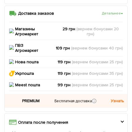
Доставка заказов
Детальнее
→
Магазины
29 грн
(вернем
бонусами
20
Агромаркет
грн)
ПВЗ
109 грн
(вернем
бонусами
40
грн)
Агромаркет
Нова пошта
119 грн
(вернем
бонусами
25
грн)
Укрпошта
119 грн
(вернем
бонусами
35
грн)
Meest пошта
99 грн
(вернем
бонусами
25
грн)
PREMIUM
Узнать
Бесплатная доставка
Оплата после получения