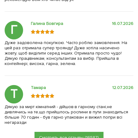
Галина Бовгира
16.07.2026
Г
Дуже задоволена покупкою. Часто роблю замовлення. На
цей раз отримала супер троянду! Дуже хотіла насичено
жовту, щоб виділити серед інших. Отримала просто чудо!
Дякую працівникам, консультантам за вибір. Прийшла в
контейнері, висока, гарна, зелена.
Тамара
12.07.2026
Т
Дякую за мирт кімнатний - дійшов в гарному стані,не
дивлячись на те,що прийшлось рослини в пути знаходиться
більше 70 годин - був гарно упакован и вижил попри всі
негаразди
Смотреть все отзывы (16587)