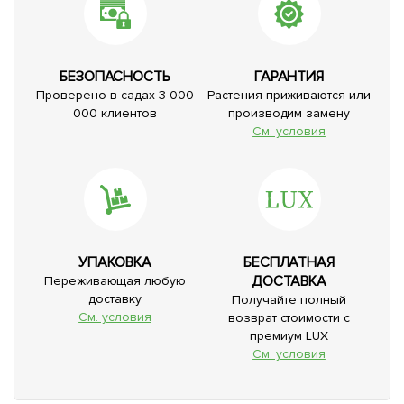
БЕЗОПАСНОСТЬ
ГАРАНТИЯ
Проверено в садах 3 000
Растения приживаются или
000 клиентов
производим замену
См. условия
УПАКОВКА
БЕСПЛАТНАЯ
ДОСТАВКА
Переживающая любую
доставку
Получайте полный
См. условия
возврат стоимости с
премиум LUX
См. условия