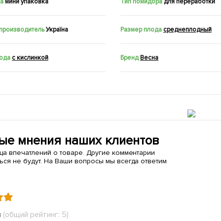
а
мини упаковка
Тип помидора
для переработки
 производитель
Україна
Размер плода
среднеплодный
лода
с кислинкой
Бренд
Весна
ые мнения наших клиентов
ица впечатлений о товаре. Другие комментарии
ься не будут. На Ваши вопросы мы всегда ответим
в
(общий рейтинг: 5)