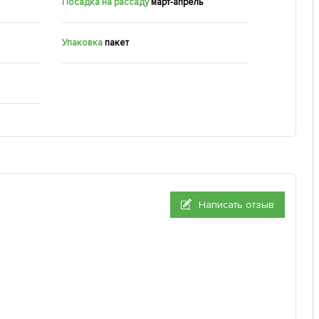
Посадка на рассаду
март-апрель
Упаковка
пакет
Написать отзыв