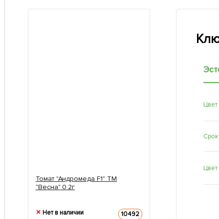
Клю
Эст
Цвет
Срок
Цвет
Томат "Андромеда F1" ТМ
"Весна" 0.2г
Нет в наличии
10492