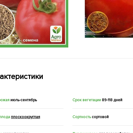
актеристики
рожая
июль-сентябрь
Срок вегетации
89-118 дней
плода
плоскоокруглая
Сортность
сортовой