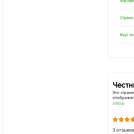
Фасовк
Страна
Вкус п
Честн
Это стран
отображат
здесь
3 отзыво