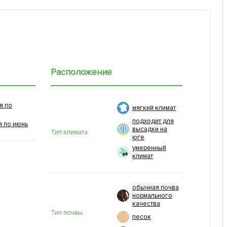
Расположение
я по
мягкий климат
подходит для
я по июнь
высадки на
Тип климата
юге
умеренный
климат
обычная почва
нормального
качества
Тип почвы
песок