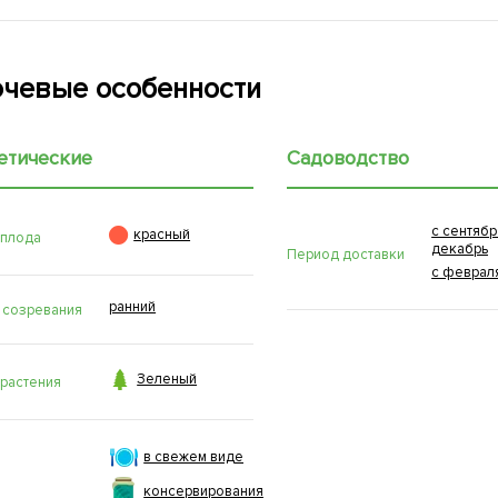
чевые особенности
етические
Садоводство
с сентябр

красный
 плода
декабрь
Период доставки
с феврал
ранний
 созревания

Зеленый
 растения
в свежем виде
консервирования