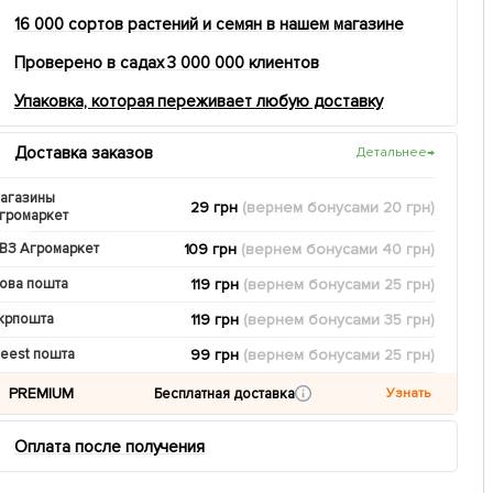
16 000 сортов растений и семян в нашем магазине
Проверено в садах 3 000 000 клиентов
Упаковка, которая переживает любую доставку
Доставка заказов
Детальнее
→
агазины
29 грн
(вернем
бонусами
20
грн)
громаркет
109 грн
(вернем
бонусами
40
грн)
ВЗ Агромаркет
119 грн
(вернем
бонусами
25
грн)
ова пошта
119 грн
(вернем
бонусами
35
грн)
крпошта
99 грн
(вернем
бонусами
25
грн)
eest пошта
PREMIUM
Бесплатная доставка
Узнать
Оплата после получения