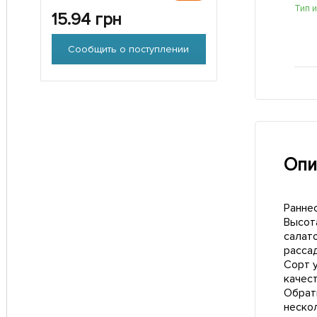
Тип 
15.94
грн
Сообщить о поступлении
Опи
Ранне
Высота
салат
расса
Сорт 
качест
Обрат
неско