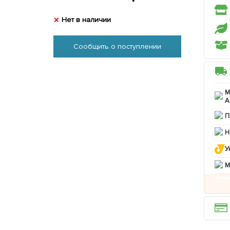
Нет в наличии
Сообщить о поступлении
М
А
П
Н
У
M