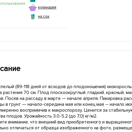
использования
кулинария
на сок
сание
спелый (89-118 дней от всходов до плодоношения) низкорослы
 растения 70 см. Плод плоскоокруглый, гладкий, красный, ма
ов. Посев на рассаду в марте — начале апреля. Пикировка ра
ды в грунт — начало-середина мая или конец мая – начало ию
умеренно восприимчив к макроспорозу. Ценится за стабильну
ва плодов. Урожайность 3,0-5,2 (до 7,0) кг/м2.
ите внимание, что внешний вид приобретенного и выращенног
лько отличаться от образца изображенного на фото, размещ