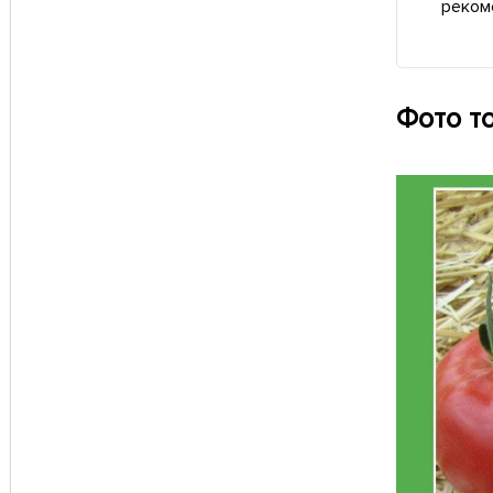
реком
Фото т