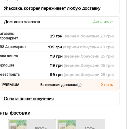
Упаковка, которая переживает любую доставку
Доставка заказов
Детальнее
→
агазины
29 грн
(вернем
бонусами
20
грн)
громаркет
109 грн
(вернем
бонусами
40
грн)
ВЗ Агромаркет
119 грн
(вернем
бонусами
25
грн)
ова пошта
119 грн
(вернем
бонусами
35
грн)
крпошта
99 грн
(вернем
бонусами
25
грн)
eest пошта
PREMIUM
Бесплатная доставка
Узнать
Оплата после получения
нты фасовки
500г
100г