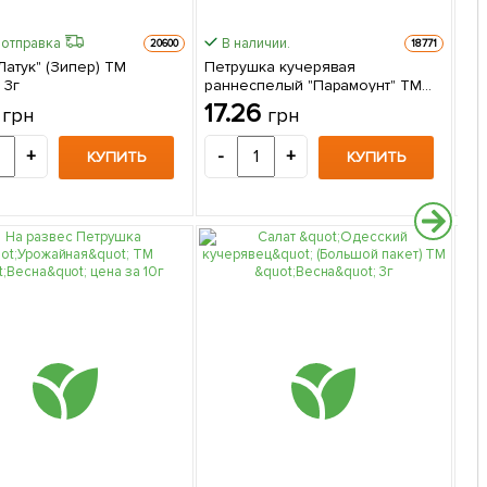
 отправка
В наличии.
20600
18771
Латук" (Зипер) ТМ
Петрушка кучерявая
Са
 3г
раннеспелый "Парамоунт" ТМ
"Ве
"Весна" 1.5г
6
17.26
1
грн
грн
+
-
+
-
КУПИТЬ
КУПИТЬ