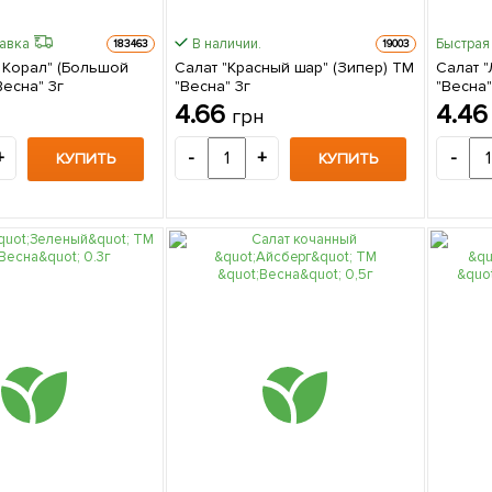
равка
В наличии.
Быстрая
183463
19003
н Корал" (Большой
Салат "Красный шар" (Зипер) ТМ
Салат "
Весна" 3г
"Весна" 3г
"Весна"
4.66
4.4
грн
+
-
+
-
КУПИТЬ
КУПИТЬ