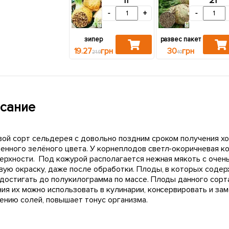
-
+
-
зипер
развес пакет
19.27
грн
30
грн
21.9
40
сание
вой сорт сельдерея с довольно поздним сроком получения хо
енного зелёного цвета. У корнеплодов светл-окоричневая к
верхности. Под кожурой располагается нежная мякоть с очен
вую окраску, даже после обработки. Плоды, в которых содер
 достигать до полукилограмма по массе. Плоды данного сорта
ния их можно использовать в кулинарии, консервировать и з
ению солей, повышает тонус организма.