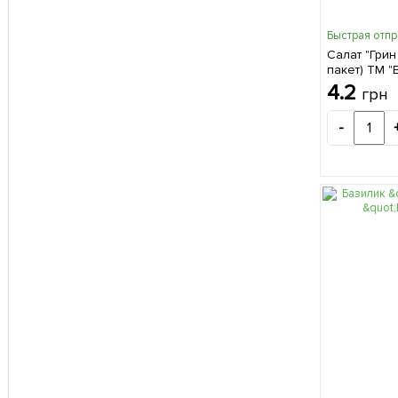
Быстрая отп
Салат "Гри
пакет) ТМ "
4.2
грн
-