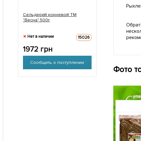
Рыхлен
Сельдерей корневой ТМ
"Весна" 500г
Обрат
неско
Нет в наличии
реком
15026
1972
грн
Сообщить о поступлении
Фото т