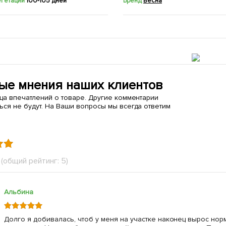
егетации
100-105 дней
Бренд
Весна
ые мнения наших клиентов
ица впечатлений о товаре. Другие комментарии
ься не будут. На Ваши вопросы мы всегда ответим
(общий рейтинг: 5)
Альбина
Долго я добивалась, чтоб у меня на участке наконец вырос но