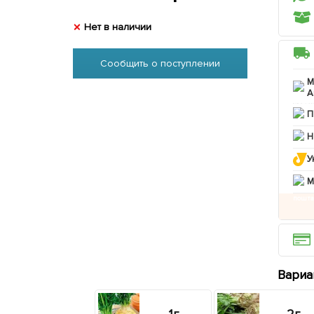
Нет в наличии
Сообщить о поступлении
М
А
П
Н
У
M
Вариа
1г
2г