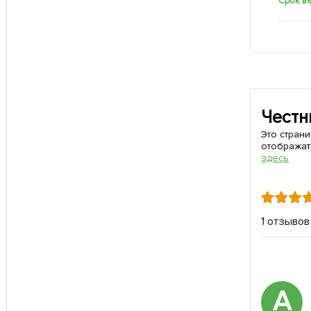
Срок в
Честн
Это стран
отображат
здесь
1 отзывов
А