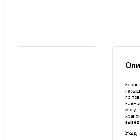
Опи
Корне
насыщ
по по
кремо
могут
хране
вывед
Уход