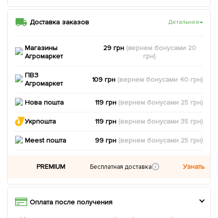
Доставка заказов
Детальнее
→
Магазины
29 грн
(вернем
бонусами
20
Агромаркет
грн)
ПВЗ
109 грн
(вернем
бонусами
40
грн)
Агромаркет
Нова пошта
119 грн
(вернем
бонусами
25
грн)
Укрпошта
119 грн
(вернем
бонусами
35
грн)
Meest пошта
99 грн
(вернем
бонусами
25
грн)
PREMIUM
Узнать
Бесплатная доставка
Оплата после получения