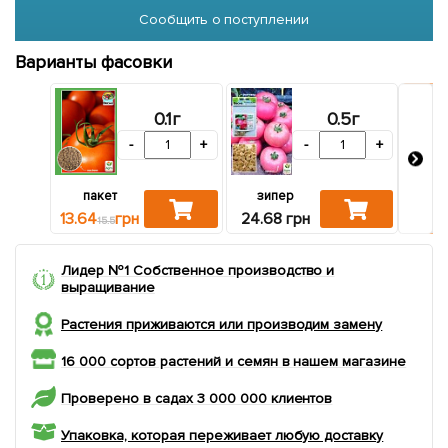
Сообщить о поступлении
Варианты фасовки
0.1г
0.5г
-
+
-
+
пакет
зипер
4 
13.64
грн
24.68 грн
15.5
Лидер №1 Собственное производство и
выращивание
Растения приживаются или производим замену
16 000 сортов растений и семян в нашем магазине
Проверено в садах 3 000 000 клиентов
Упаковка, которая переживает любую доставку