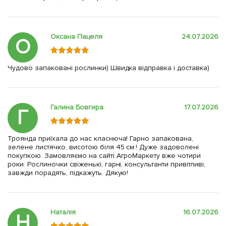
Оксана Пацеля
24.07.2026
О
Чудово запаковані рослинки) Швидка відправка і доставка)
Галина Бовгира
17.07.2026
Г
Троянда приїхала до нас класнюча! Гарно запакована,
зелене листячко, висотою біля 45 см.! Дуже задоволені
покупкою. Замовляємо на сайті АгроМаркету вже чотири
роки. Рослиночки свіженькі, гарні, консультанти привітливі,
завжди порадять, підкажуть. Дякую!
Наталія
16.07.2026
Н