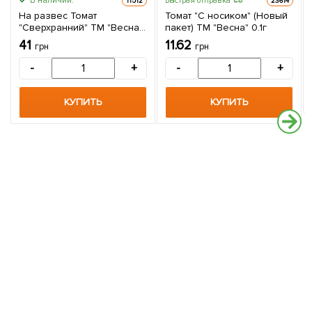
В наличии.
Быстрая отправка
11512
23614
На развес Томат
Томат "С носиком" (Новый
"Сверхранний" ТМ "Весна"
пакет) ТМ "Весна" 0.1г
цена за 2г
41
11.62
грн
грн
-
+
-
+
КУПИТЬ
КУПИТЬ