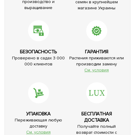
производство и
семян в крупнейшем
выращивание
магазине Украины
БЕЗОПАСНОСТЬ
ГАРАНТИЯ
Проверено в садах 3 000
Растения приживаются или
000 клиентов
производим замену
См. условия
УПАКОВКА
БЕСПЛАТНАЯ
ДОСТАВКА
Переживающая любую
доставку
Получайте полный
См. условия
возврат стоимости с