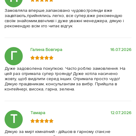
Замовляла вперше,запаковано чудово,троянди вже
зацвітають,прийнялись легко, все супер,вже рекомендую
своїм знайомим,ввічливі і дуже уважні менеджера, дякую і
рекомендую всім хто читає відгук
Галина Бовгира
16.07.2026
Г
Дуже задоволена покупкою. Часто роблю замовлення. На
цей раз отримала супер троянду! Дуже хотіла насичено
жовту, щоб виділити серед інших. Отримала просто чудо!
Дякую працівникам, консультантам за вибір. Прийшла в
контейнері, висока, гарна, зелена.
Тамара
12.07.2026
Т
Дякую за мирт кімнатний - дійшов в гарному стані,не