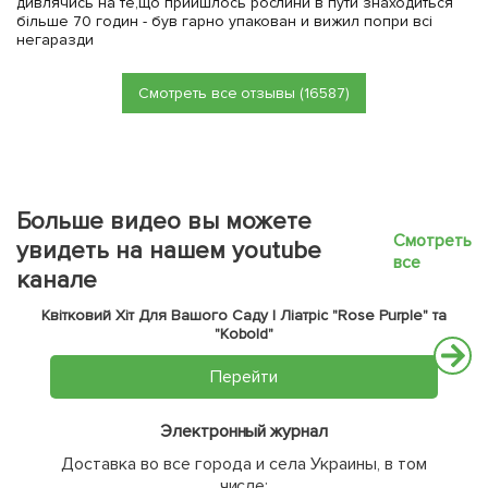
дивлячись на те,що прийшлось рослини в пути знаходиться
більше 70 годин - був гарно упакован и вижил попри всі
негаразди
Смотреть все отзывы (16587)
Больше видео вы можете
Смотреть
увидеть на нашем youtube
все
канале
Квітковий Хіт Для Вашого Саду | Ліатріс "Rose Purple" та
"Kobold"
Перейти
Электронный журнал
Доставка во все города и села Украины, в том
числе: