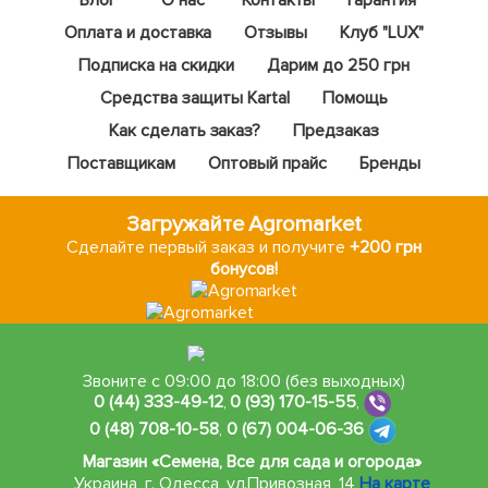
Блог
О нас
Контакты
Гарантия
Оплата и доставка
Отзывы
Клуб "LUX"
Подписка на скидки
Дарим до 250 грн
Средства защиты Kartal
Помощь
Как сделать заказ?
Предзаказ
Поставщикам
Оптовый прайс
Бренды
Загружайте Agromarket
Сделайте первый заказ и получите
+200 грн
бонусов!
Звоните с 09:00 до 18:00 (без выходных)
0 (44) 333-49-12
,
0 (93) 170-15-55
,
0 (48) 708-10-58
,
0 (67) 004-06-36
Магазин «Семена, Все для сада и огорода»
Украина, г. Одесса
,
ул.Привозная, 14
На карте