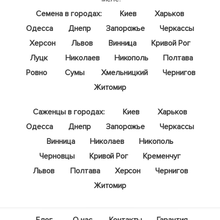
Семена в городах:
Киев
Харьков
Одесса
Днепр
Запорожье
Черкассы
Херсон
Львов
Винница
Кривой Рог
Луцк
Николаев
Никополь
Полтава
Ровно
Сумы
Хмельницкий
Чернигов
Житомир
Саженцы в городах:
Киев
Харьков
Одесса
Днепр
Запорожье
Черкассы
Винница
Николаев
Никополь
Черновцы
Кривой Рог
Кременчуг
Львов
Полтава
Херсон
Чернигов
Житомир