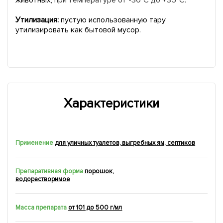
животных,
при температуре от -30°С до +35°С.
Утилизация:
пустую использованную тару
утилизировать как бытовой мусор.
Характеристики
Применение
для уличных туалетов, выгребных ям, септиков
Препаративная форма
порошок
,
водорастворимое
Масса препарата
от 101 до 500 г/мл