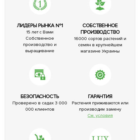
ЛИДЕРЫ РЫНКА №1
СОБСТВЕННОЕ
ПРОИЗВОДСТВО
15 лет с Вами
Собственное
16000 сортов растений и
производство и
семян в крупнейшем
выращивание
магазине Украины
БЕЗОПАСНОСТЬ
ГАРАНТИЯ
Проверено в садах 3 000
Растения приживаются или
000 клиентов
производим замену
См. условия