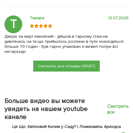
Тамара
12.07.2026
Т
Дякую за мирт кімнатний - дійшов в гарному стані,не
дивлячись на те,що прийшлось рослини в пути знаходиться
більше 70 годин - був гарно упакован и вижил попри всі
негаразди
Смотреть все отзывы (16587)
Больше видео вы можете
Смотреть
увидеть на нашем youtube
все
канале
Це Що, Квітковий Килим у Саду? | Ломикамінь Арендса