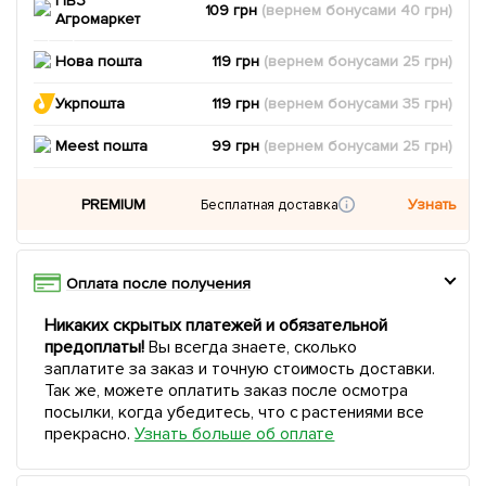
ПВЗ
109 грн
(вернем
бонусами
40
грн)
Агромаркет
Нова пошта
119 грн
(вернем
бонусами
25
грн)
Укрпошта
119 грн
(вернем
бонусами
35
грн)
Meest пошта
99 грн
(вернем
бонусами
25
грн)
PREMIUM
Узнать
Бесплатная доставка
Оплата после получения
Никаких скрытых платежей и обязательной
предоплаты!
Вы всегда знаете, сколько
заплатите за заказ и точную стоимость доставки.
Так же, можете оплатить заказ после осмотра
посылки, когда убедитесь, что с растениями все
прекрасно.
Узнать больше об оплате