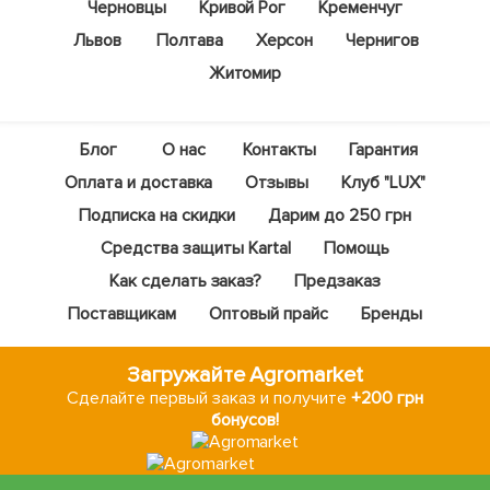
Черновцы
Кривой Рог
Кременчуг
Львов
Полтава
Херсон
Чернигов
Житомир
Блог
О нас
Контакты
Гарантия
Оплата и доставка
Отзывы
Клуб "LUX"
Подписка на скидки
Дарим до 250 грн
Средства защиты Kartal
Помощь
Как сделать заказ?
Предзаказ
Поставщикам
Оптовый прайс
Бренды
Загружайте Agromarket
Сделайте первый заказ и получите
+200 грн
бонусов!