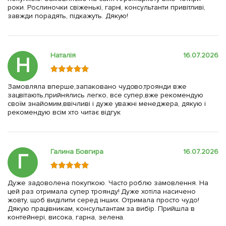
роки. Рослиночки свіженькі, гарні, консультанти привітливі,
завжди порадять, підкажуть. Дякую!
Наталія
16.07.2026
Н
Замовляла вперше,запаковано чудово,троянди вже
зацвітають,прийнялись легко, все супер,вже рекомендую
своїм знайомим,ввічливі і дуже уважні менеджера, дякую і
рекомендую всім хто читає відгук
Галина Бовгира
16.07.2026
Г
Дуже задоволена покупкою. Часто роблю замовлення. На
цей раз отримала супер троянду! Дуже хотіла насичено
жовту, щоб виділити серед інших. Отримала просто чудо!
Дякую працівникам, консультантам за вибір. Прийшла в
контейнері, висока, гарна, зелена.