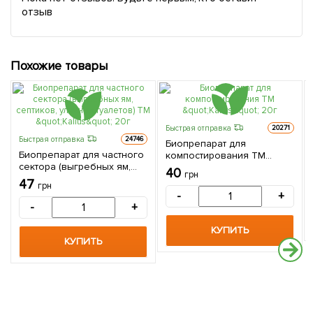
отзыв
Похожие товары
Быстрая отправка
20271
Быстрая отправка
24746
Биопрепарат для
Биопрепарат для частного
компостирования ТМ
сектора (выгребных ям,
"Kalius" 20г
40
грн
септиков, уличных
47
грн
туалетов) ТМ "Kalius" 20г
-
+
-
+
КУПИТЬ
КУПИТЬ