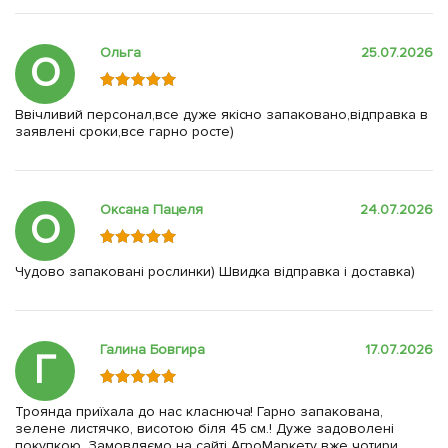
Ольга
25.07.2026
О
Ввічливий персонал,все дуже якісно запаковано,відправка в
заявлені сроки,все гарно росте)
Оксана Пацеля
24.07.2026
О
Чудово запаковані рослинки) Швидка відправка і доставка)
Галина Бовгира
17.07.2026
Г
Троянда приїхала до нас класнюча! Гарно запакована,
зелене листячко, висотою біля 45 см.! Дуже задоволені
покупкою. Замовляємо на сайті АгроМаркету вже чотири