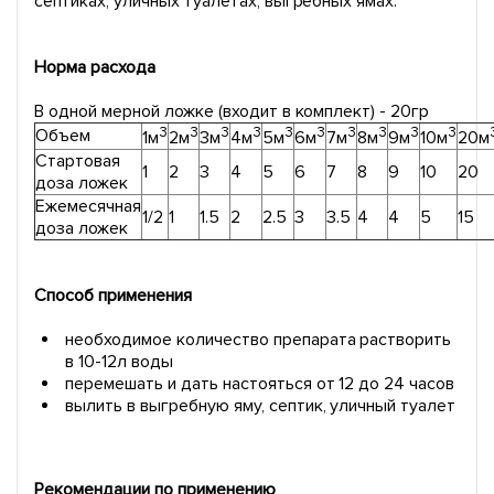
септиках, уличных туалетах, выгребных ямах.
Норма расхода
В одной мерной ложке (входит в комплект) - 20гр
3
3
3
3
3
3
3
3
3
3
Объем
1м
2м
3м
4м
5м
6м
7м
8м
9м
10м
20м
Стартовая
1
2
3
4
5
6
7
8
9
10
20
доза ложек
Ежемесячная
1/2
1
1.5
2
2.5
3
3.5
4
4
5
15
доза ложек
Способ применения
необходимое количество препарата растворить
в 10-12л воды
перемешать и дать настояться от 12 до 24 часов
вылить в выгребную яму, септик, уличный туалет
Рекомендации по применению