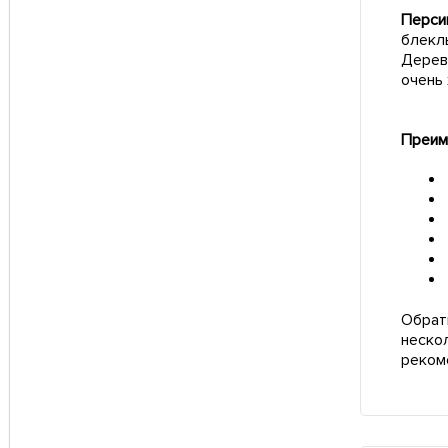
Перси
блеклы
Дерев
очень 
Преим
Обрат
неско
реком