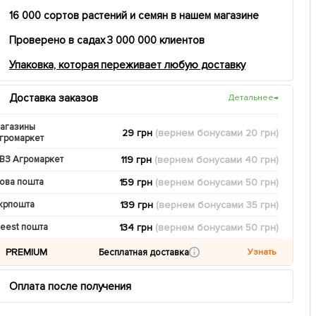
16 000 сортов растений и семян в нашем магазине
Проверено в садах 3 000 000 клиентов
Упаковка, которая переживает любую доставку
Доставка заказов
Детальнее
→
агазины
29 грн
(вернем
бонусами
20
грн)
громаркет
119 грн
(вернем
бонусами
40
грн)
ВЗ Агромаркет
159 грн
(вернем
бонусами
50
грн)
ова пошта
139 грн
(вернем
бонусами
35
грн)
крпошта
134 грн
(вернем
бонусами
50
грн)
eest пошта
PREMIUM
Бесплатная доставка
Узнать
Оплата после получения