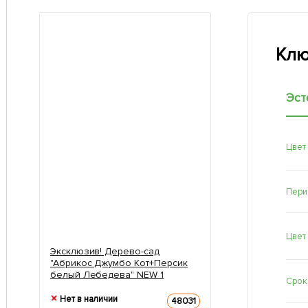
Клю
Эст
Цвет
Пери
Цвет
Эксклюзив! Дерево-сад
"Абрикос Джумбо Кот+Персик
белый Лебедева" NEW 1
Срок
саженец в упаковке
Нет в наличии
48031