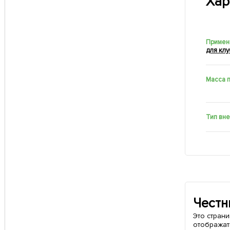
Хар
Примен
для кл
Масса 
Тип вн
Честн
Это стран
отображат