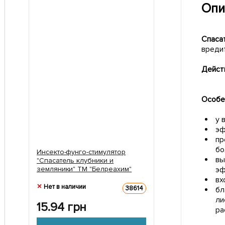
Опи
Спаса
вреди
Дейст
Особе
у 
эф
пр
бо
Инсекто-фунго-стимулятор
вы
"Спасатель клубники и
земляники" ТМ "Белреахим"
эф
15мл
вх
Нет в наличии
38614
бл
ли
15.94
грн
ра