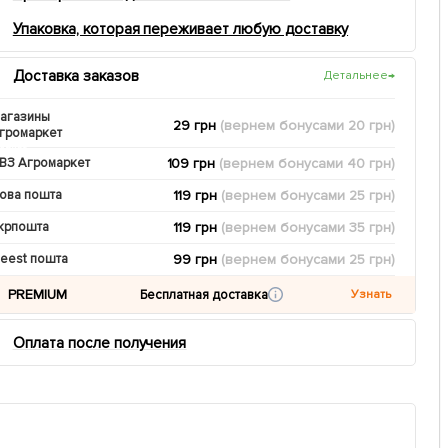
Упаковка, которая переживает любую доставку
Доставка заказов
Детальнее
→
агазины
29 грн
(вернем
бонусами
20
грн)
громаркет
109 грн
(вернем
бонусами
40
грн)
ВЗ Агромаркет
119 грн
(вернем
бонусами
25
грн)
ова пошта
119 грн
(вернем
бонусами
35
грн)
крпошта
99 грн
(вернем
бонусами
25
грн)
eest пошта
PREMIUM
Бесплатная доставка
Узнать
Оплата после получения