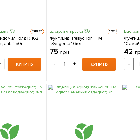
равка
Быстрая отправка
Быстрая
178875
20511
идомил Голд R 162
Фунгицид "Ревус Топ" ТМ
Фунгиц
ngenta" 50г
"Syngenta" 6мл
"Семей
75
42
грн
г
+
-
+
-
КУПИТЬ
КУПИТЬ