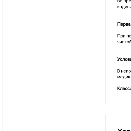
Во вр
индив
Перва
При по
чистой
Услов
В неп
медик
Класс