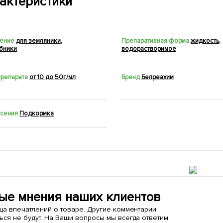
актеристики
ение
для земляники
,
Препаративная форма
жидкость
,
убники
водорастворимое
препарата
от 10 до 50г/мл
Бренд
Белреахим
есения
Подкормка
ые мнения наших клиентов
ица впечатлений о товаре. Другие комментарии
ься не будут. На Ваши вопросы мы всегда ответим