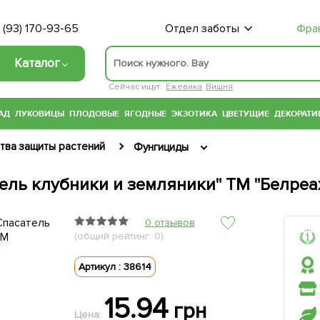
 (93) 170-93-65
Отдел заботы
Фра
Каталог
Сейчас ищут:
Ежевика
Вишня
АД
ЛУКОВИЦЫ
ПЛОДОВЫЕ
ЯГОДНЫЕ
ЭКЗОТИКА
ЦВЕТУЩИЕ
ДЕКОРАТИ
тва защиты растений
Фунгициды
ель клубники и земляники" ТМ "Белреа
0 отзывов
(общий рейтинг: 0)
Артикул : 38614
15.94
грн
Цена: