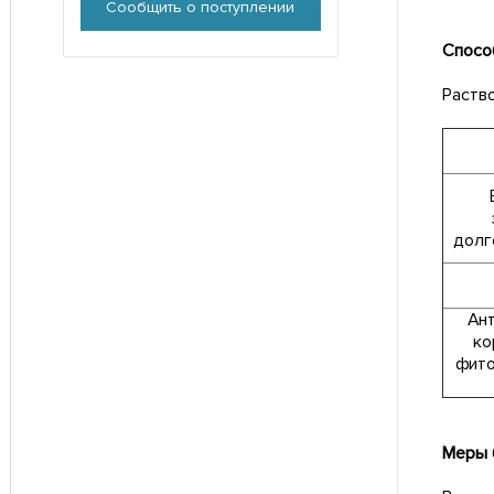
Сообщить о поступлении
Спосо
Раство
долг
Ант
ко
фито
Меры 