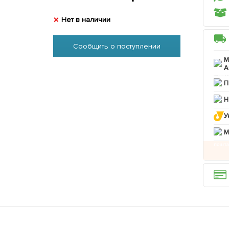
Нет в наличии
Сообщить о поступлении
М
А
П
Н
У
M