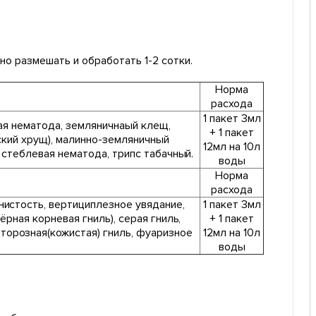
но размешать и обработать 1-2 сотки.
Норма
расхода
1 пакет 3мл
ая нематода, земляничнаый клещ,
+ 1 пакет
ский хрущ), малинно-земляничный
12мл на 10л
 стеблевая нематода, трипс табачный.
воды
Норма
расхода
тнистость, вертициплезное увядание,
1 пакет 3мл
ёрная корневая гниль), серая гниль,
+ 1 пакет
орозная(кожистая) гниль, фуаризное
12мл на 10л
воды