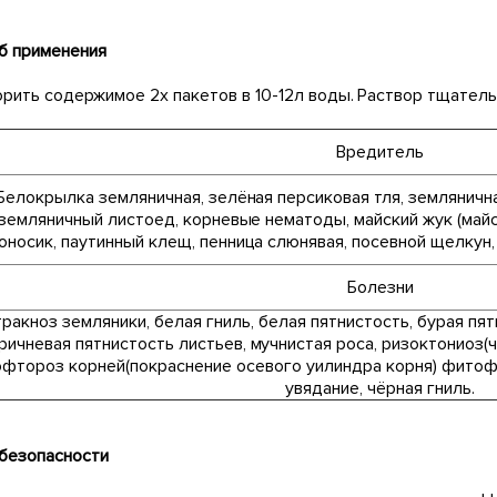
б применения
рить содержимое 2х пакетов в 10-12л воды. Раствор тщатель
Вредитель
Белокрылка земляничная, зелёная персиковая тля, земляничн
земляничный листоед, корневые нематоды, майский жук (май
оносик, паутинный клещ, пенница слюнявая, посевной щелкун,
Болезни
ракноз земляники, белая гниль, белая пятнистость, бурая пя
ричневая пятнистость листьев, мучнистая роса, ризоктониоз(ч
фтороз корней(покраснение осевого уилиндра корня) фитофт
увядание, чёрная гниль.
безопасности