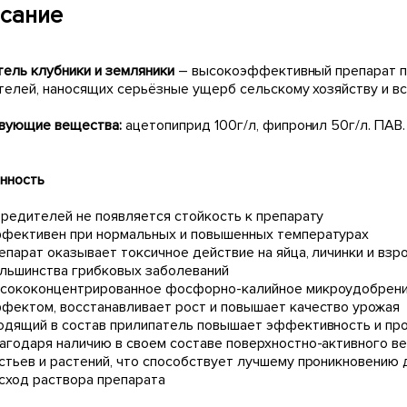
сание
тель клубники и земляники
– высокоэффективный препарат п
телей, наносящих серьёзные ущерб сельскому хозяйству и вс
вующие вещества:
ацетопиприд 100г/л, фипронил 50г/л. ПАВ.
нность
вредителей не появляется стойкость к препарату
фективен при нормальных и повышенных температурах
епарат оказывает токсичное действие на яйца, личинки и вз
льшинства грибковых заболеваний
сококонцентрированное фосфорно-калийное микроудобрение
фектом, восстанавливает рост и повышает качество урожая
одящий в состав прилипатель повышает эффективность и пр
агодаря наличию в своем составе поверхностно-активного в
стьев и растений, что способствует лучшему проникновению
сход раствора препарата