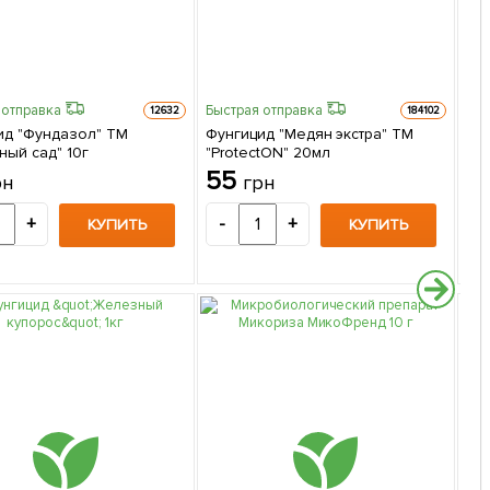
 отправка
Быстрая отправка
Быс
12632
184102
ид "Фундазол" ТМ
Фунгицид "Медян экстра" ТМ
Фу
ный сад" 10г
"ProtectON" 20мл
80
55
3
рн
грн
+
-
+
-
КУПИТЬ
КУПИТЬ