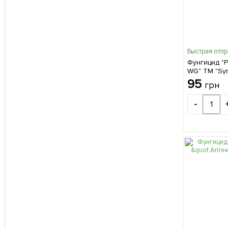
Быстрая отп
Фунгицид "Р
WG" ТМ "Sy
95
грн
-