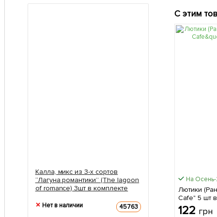
С этим то
Калла, микс из 3-х сортов
На Осень
“Лагуна романтики” (The lagoon
of romance) 3шт в комплекте
Лютики (Ран
Cafe" 5
Нет в наличии
45763
122
грн