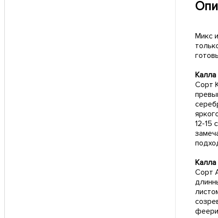
Опи
Микс и
тольк
готов
Калла
Сорт 
превы
сереб
ярког
12-15 
замеч
подход
Калла
Сорт 
длинн
листо
созре
феери