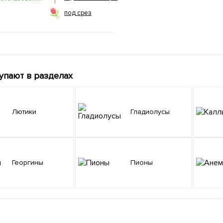
под срез
упают в разделах
Лютики
Гладиолусы
Георгины
Пионы