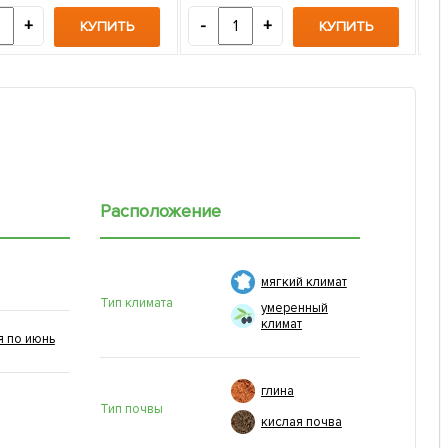
+
-
+
-
КУПИТЬ
КУПИТЬ
Расположение
мягкий климат
Тип климата
умеренный
климат
я по июнь
глина
Тип почвы
кислая почва