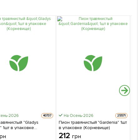
сень-2026
На Осень-2026
40737
25571
авянистый "Gladys
Пион травянистый "Gardenia" 1шт
Пи
" 1шт в упаковке
в упаковке (Корневище)
Cal
вище)
(К
212
2
рн
грн