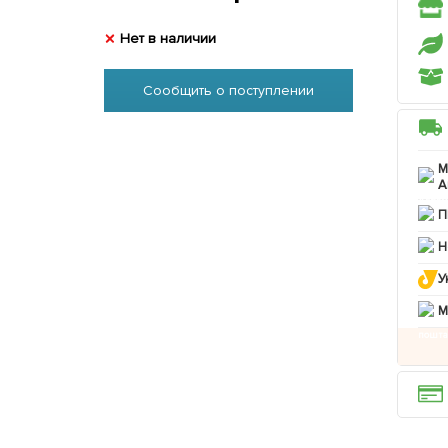
Нет в наличии
Сообщить о поступлении
М
А
П
Н
У
M