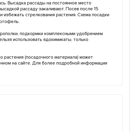
лась. Высадка рассады на постоянное место
ысадкой рассаду закаливают. Посев после 15
 и избежать стрелкования растения. Схема посадки
артофель.
 прополки, подкормки комплексными удобрением
нельзя использовать ядохимикаты, только
о растения (посадочного материала) может
енном на сайте. Для более подробной информации