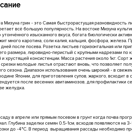
сание
та Мизуна грин - это Самая быстрорастущая разновидность л
ретает всё большую популярность. На востоке Мизуна культи
 утончённого изысканного вкуса, богата биологически активны
жит много каротина, соли калия, кальция, фосфора, железа. 
 дней после посева. Розетка листьев горизонтальная или пр
его размера, лировидно-перистый с крупными надрезами по 
 и хрустящей консистенции. Масса растения около 1кг. Сорт 
 срезки молодые листья отрастают вновь, что позволяет пол
го сезона. Диапазон использования очень широкий - в свежем
родине Японии, для приготовления супов, жаркого, всходит в
ендуется после весенних авитаминозов, для профилактики с
ве желудка.
ссаду в апреле или прямым посевом в грунт когда почва про
иал. Глубина заделки семян 0.5-1см, всходов появляются на 
озки до -4°С. В период выращивания рассады необходимо п