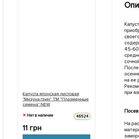
Опи
Капус
приоб
своего
содер
45-60
средн
сочной
После
осенне
на ее 
Реком
при яз
Капуста японская листовая
"Мизуна грин" ТМ "Плазменные
семена" NEW
Посев
Нет в наличии
46524
На ра
11
грн
матер
замор