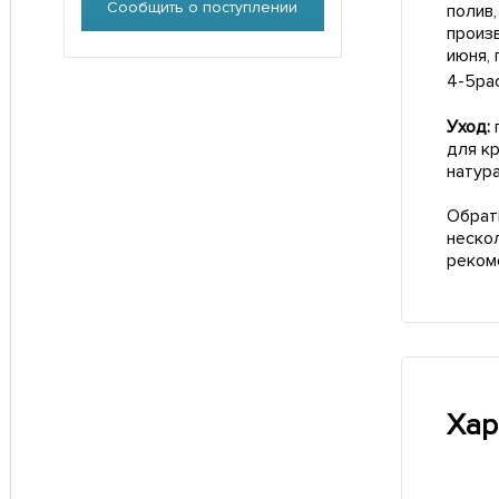
Сообщить о поступлении
полив,
произ
июня,
4-5ра
Уход:
для к
натур
Обрат
неско
реком
Хар