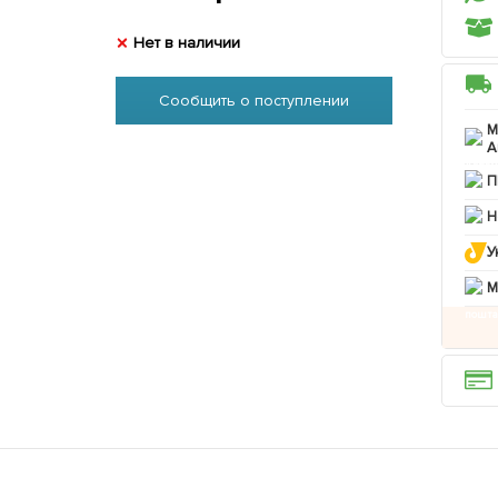
Нет в наличии
Сообщить о поступлении
М
А
П
Н
У
M