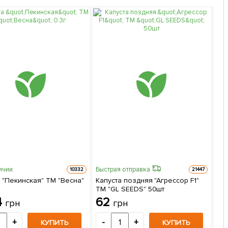
ичии.
Быстрая отправка
10332
21447
 "Пекинская" ТМ "Весна"
Капуста поздняя "Агрессор F1"
Ка
ТМ "GL SEEDS" 50шт
"Ве
4
62
1
грн
грн
+
-
+
-
КУПИТЬ
КУПИТЬ