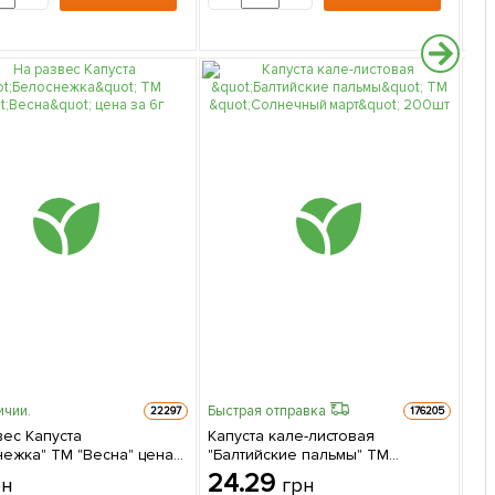
ичии.
Быстрая отправка
22297
176205
вес Капуста
Капуста кале-листовая
Быс
нежка" ТМ "Весна" цена
"Балтийские пальмы" ТМ
Кап
"Солнечный март" 200шт
24.29
рн
грн
"Le