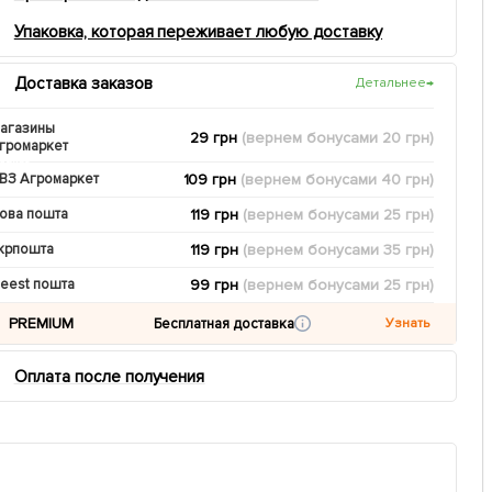
Упаковка, которая переживает любую доставку
Доставка заказов
Детальнее
→
агазины
29 грн
(вернем
бонусами
20
грн)
громаркет
109 грн
(вернем
бонусами
40
грн)
ВЗ Агромаркет
119 грн
(вернем
бонусами
25
грн)
ова пошта
119 грн
(вернем
бонусами
35
грн)
крпошта
99 грн
(вернем
бонусами
25
грн)
eest пошта
PREMIUM
Бесплатная доставка
Узнать
Оплата после получения