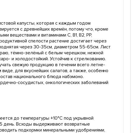
истовой капусты, которая с каждым годом
вируется с древнейших времён, потому что, кроме
ми веществами и витаминами С, В1, В2, РР,
Продуктивной спелости растение достигает через
иподнятая через 30-35см, диаметром 55-65см. Лист
краю, тёмно-зелёный с белым черешком, нежной
жаро- и холодостойкий. Устойчив к стрелкованию.
учать свежую продукцию в течении всего летне-
 виде, для вкуснейших салатов, а также, особенно
 состав национального блюда набэмоно.
ердечно-сосудистых, онкологических заболеваний
греется до температуры +10°С под укрывной
3-5 день. Всходы выдерживают возвратные
роводить подкормки минеральными удобрениями,