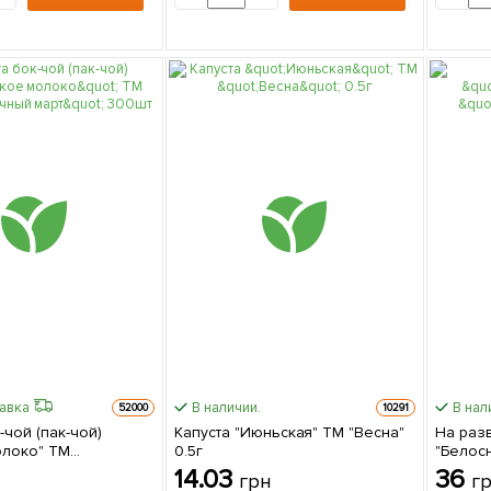
равка
В наличии.
В нал
52000
10291
-чой (пак-чой)
Капуста "Июньская" ТМ "Весна"
На раз
олоко" ТМ
0.5г
"Белос
 март" 300шт
за 6г
14.03
36
грн
г