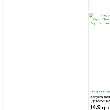
Быстрая отп
Капуста бок
"Детское м
"Солнечный
14.9
грн