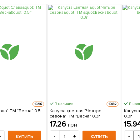
В наличии.
В нал
10297
19082
ава" ТМ "Весна" 0.5г
Капуста цветная "Четыре
Капуста
сезона" ТМ "Весна" 0.3г
0.3г
17.26
15.9
грн
+
-
+
-
КУПИТЬ
КУПИТЬ