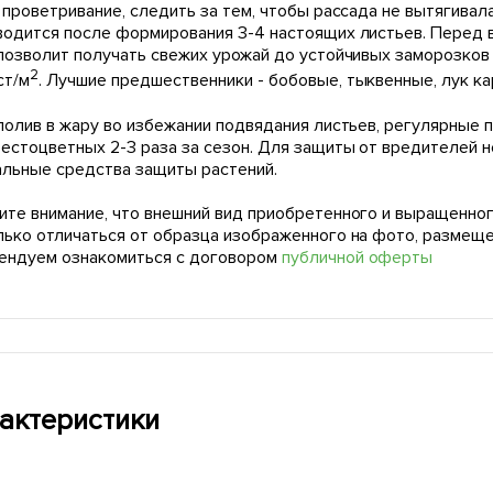
 проветривание, следить за тем, чтобы рассада не вытягива
водится после формирования 3-4 настоящих листьев. Перед в
 позволит получать свежих урожай до устойчивых заморозков
2
ст/м
. Лучшие предшественники - бобовые, тыквенные, лук к
полив в жару во избежании подвядания листьев, регулярные
рестоцветных 2-3 раза за сезон. Для защиты от вредителей 
альные средства защиты растений.
ите внимание, что внешний вид приобретенного и выращенног
лько отличаться от образца изображенного на фото, размещ
ендуем ознакомиться с договором
публичной оферты
актеристики