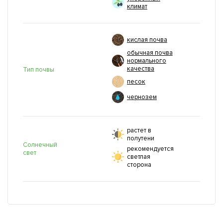
климат
кислая почва
обычная почва
нормального
качества
Тип почвы
песок
чернозем
растет в
полутени
Солнечный
рекомендуется
свет
светлая
сторона