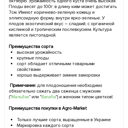
октябрю. Урожайность одного куста очень высокая.
Плоды весят до 100г, в длину киви может достигать
7см. Имеют коричнево-зеленую кожицу и
эллипсоидную форму, внутри ярко-зеленые. У
плодов экзотический вкус – сладкий, с органичной
кислинкой и тропическим послевкусием. Культура
является листопадной.
Преимущества сорта
высокая урожайность
крупные плоды
сорт обладает отличными товарными
свойствами
хорошо выдерживает зимние заморозки
Примечание:
для плодоношения необходимо
обязательно сажать два саженца с мужским
("
Мальбэк
" или "
Banafia
") и женским типом цветков!.
Преимущества покупки в Agro-Market
Только лучшие сорта, выращенные в Украине
Маркировка каждого сорта