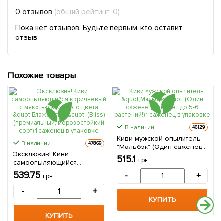
0 отзывов
(общий рейтинг: 0)
Пока нет отзывов. Будьте первым, кто оставит
отзыв
Похожие товары
В наличии.
46129
Киви мужской опылитель
В наличии.
47869
"Мальбэк" (Один саженец
Эксклюзив! Киви
опыляет до 5-6 растений!) 1
515.1
грн
самоопыляющийся
саженец в упаковке
коричневый с мякотью
539.75
-
+
грн
зеленого цвета
"Блаженство" (Bliss)
-
+
(премиальный,
КУПИТЬ
морозостойкий сорт) 1
саженец в упаковке
КУПИТЬ