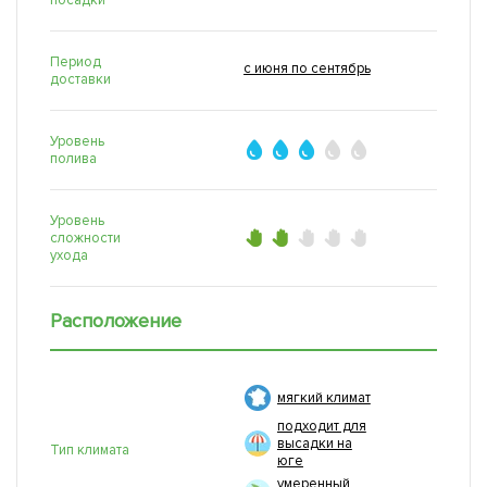
посадки
Период
с июня по сентябрь
доставки
Уровень
полива
Уровень
сложности
ухода
Расположение
мягкий климат
подходит для
высадки на
Тип климата
юге
умеренный