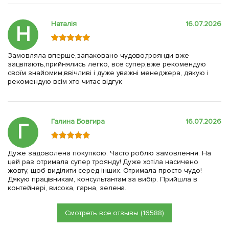
Наталія
16.07.2026
Н
Замовляла вперше,запаковано чудово,троянди вже
зацвітають,прийнялись легко, все супер,вже рекомендую
своїм знайомим,ввічливі і дуже уважні менеджера, дякую і
рекомендую всім хто читає відгук
Галина Бовгира
16.07.2026
Г
Дуже задоволена покупкою. Часто роблю замовлення. На
цей раз отримала супер троянду! Дуже хотіла насичено
жовту, щоб виділити серед інших. Отримала просто чудо!
Дякую працівникам, консультантам за вибір. Прийшла в
контейнері, висока, гарна, зелена.
Смотреть все отзывы (16588)