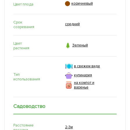

коричневый
Цвет плода
Срок
средний
созревания
Цвет

Зеленый
растения
в свежем виде
Тип
кулинария
использования
на компот и
варенье
Садоводство
Расстояние
2-3м