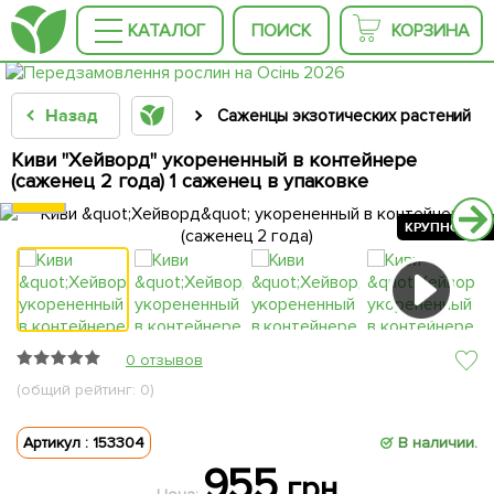
КАТАЛОГ
ПОИСК
КОРЗИНА
Назад
Саженцы экзотических растений
Киви "Хейворд" укорененный в контейнере
(саженец 2 года) 1 саженец в упаковке
КРУПНОМЕР
КРУПНОМЕР
КРУПНОМЕР
0 отзывов
(общий рейтинг: 0)
Артикул : 153304
В наличии.
955
грн