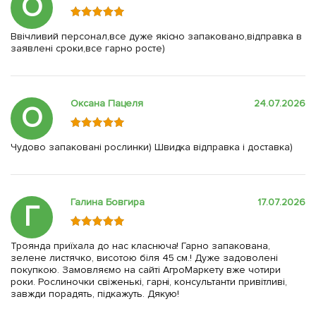
О
Ввічливий персонал,все дуже якісно запаковано,відправка в
заявлені сроки,все гарно росте)
Оксана Пацеля
24.07.2026
О
Чудово запаковані рослинки) Швидка відправка і доставка)
Галина Бовгира
17.07.2026
Г
Троянда приїхала до нас класнюча! Гарно запакована,
зелене листячко, висотою біля 45 см.! Дуже задоволені
покупкою. Замовляємо на сайті АгроМаркету вже чотири
роки. Рослиночки свіженькі, гарні, консультанти привітливі,
завжди порадять, підкажуть. Дякую!