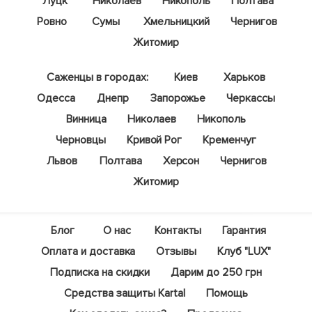
Луцк
Николаев
Никополь
Полтава
Ровно
Сумы
Хмельницкий
Чернигов
Житомир
Саженцы в городах:
Киев
Харьков
Одесса
Днепр
Запорожье
Черкассы
Винница
Николаев
Никополь
Черновцы
Кривой Рог
Кременчуг
Львов
Полтава
Херсон
Чернигов
Житомир
Блог
О нас
Контакты
Гарантия
Оплата и доставка
Отзывы
Клуб "LUX"
Подписка на скидки
Дарим до 250 грн
Средства защиты Kartal
Помощь