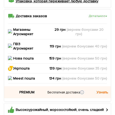
Упаковка, которая переживает любую доставку
Доставка заказов
Детальнее
→
Магазины
29 грн
(вернем
бонусами
20
Агромаркет
грн)
ПВЗ
119 грн
(вернем
бонусами
40
грн)
Агромаркет
Нова пошта
159 грн
(вернем
бонусами
50
грн)
Укрпошта
139 грн
(вернем
бонусами
35
грн)
Meest пошта
134 грн
(вернем
бонусами
50
грн)
PREMIUM
Узнать
Бесплатная доставка
Высокоурожайный, морозостойкий, очень сладкий