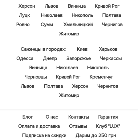
Херсон
Львов
Винница
Кривой Рог
Луцк
Николаев
Никополь
Полтава
Ровно
Сумы
Хмельницкий
Чернигов
Житомир
Саженцы в городах:
Киев
Харьков
Одесса
Днепр
Запорожье
Черкассы
Винница
Николаев
Никополь
Черновцы
Кривой Рог
Кременчуг
Львов
Полтава
Херсон
Чернигов
Житомир
Блог
О нас
Контакты
Гарантия
Оплата и доставка
Отзывы
Клуб "LUX"
Подписка на скидки
Дарим до 250 грн