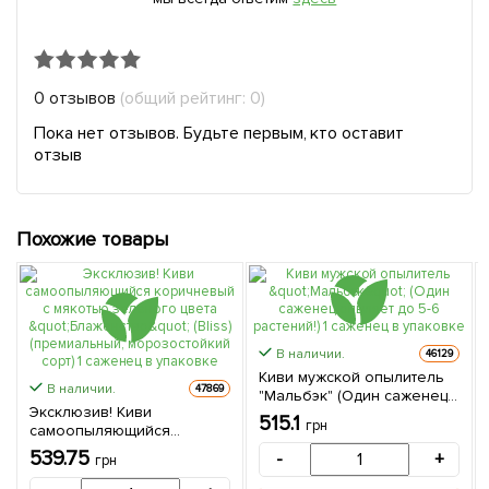
0 отзывов
(общий рейтинг: 0)
Пока нет отзывов. Будьте первым, кто оставит
отзыв
Похожие товары
В наличии.
46129
Киви мужской опылитель
В наличии.
47869
"Мальбэк" (Один саженец
Эксклюзив! Киви
опыляет до 5-6 растений!) 1
515.1
грн
самоопыляющийся
саженец в упаковке
коричневый с мякотью
539.75
-
+
грн
зеленого цвета
"Блаженство" (Bliss)