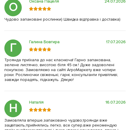
Оксана Пацеля
24.07.2026
О
Чудово запаковані рослинки) Швидка відправка і доставка)
Галина Бовгира
17.07.2026
Г
Троянда приїхала до нас класнюча! Гарно запакована,
зелене листячко, висотою біля 45 см.! Дуже задоволені
покупкою. Замовляємо на сайті АгроМаркету вже чотири
роки. Рослиночки свіженькі, гарні, консультанти привітливі,
завжди порадять, підкажуть. Дякую!
Наталія
16.07.2026
Н
Замовляла вперше,запаковано чудово,троянди вже
зацвітають,прийнялись легко, все супер,вже рекомендую