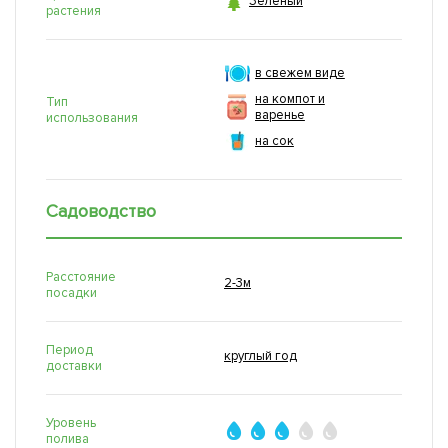

Зеленый
растения
в свежем виде
на компот и
Тип
варенье
использования
на сок
Садоводство
Расстояние
2-3м
посадки
Период
круглый год
доставки
Уровень
полива