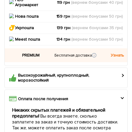
119 грн
(вернем
бонусами
40
грн)
Агромаркет
Нова пошта
159 грн
(вернем
бонусами
50
грн)
Укрпошта
139 грн
(вернем
бонусами
35
грн)
Meest пошта
134 грн
(вернем
бонусами
50
грн)
PREMIUM
Узнать
Бесплатная доставка
Высокоурожайный, крупноплодный,
морозостойкий
Оплата после получения
Никаких скрытых платежей и обязательной
предоплаты!
Вы всегда знаете, сколько
заплатите за заказ и точную стоимость доставки.
Так же, можете оплатить заказ после осмотра