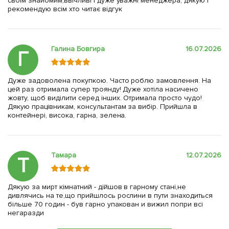
своїм знайомим,ввічливі і дуже уважні менеджера, дякую і
рекомендую всім хто читає відгук
Галина Бовгира
16.07.2026
Г
Дуже задоволена покупкою. Часто роблю замовлення. На
цей раз отримала супер троянду! Дуже хотіла насичено
жовту, щоб виділити серед інших. Отримала просто чудо!
Дякую працівникам, консультантам за вибір. Прийшла в
контейнері, висока, гарна, зелена.
Тамара
12.07.2026
Т
Дякую за мирт кімнатний - дійшов в гарному стані,не
дивлячись на те,що прийшлось рослини в пути знаходиться
більше 70 годин - був гарно упакован и вижил попри всі
негаразди