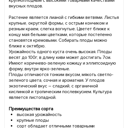
крупноплодным с высокими товарными качествами
вкусных плодов.
Растение является лианой с гибкими ветвями. Листья
крупные, округлой формы, с острым кончиком и
резным краем, слегка вогнутые. Цветет ближе к
концу мая белыми цветками, которые постепенно
становятся кремовыми. Собирать плоды можно
ближе к октябрю.
Урожайность одного куста очень высокая. Плоды
весят до 100г, в длину киви может достигать 7см.
Имеют коричнево-зеленую кожицу и эллипсоидную
форму, внутри ярко-зеленые.
Плоды отличаются тонким вкусом, мякоть светло-
зеленого цвета, сочная и ароматная. У плодов
экзотический вкус – сладкий, с органичной
кислинкой и тропическим послевкусием. Культура
является листопадной.
Преимущества сорта
высокая урожайность
крупные плоды
сорт обладает отличными товарными