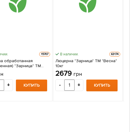
ичии.
В наличии.
15707
63174
а обработанная
Люцерна "Зарница" ТМ "Весна"
ченная) "Зарница" ТМ
10кг
Ку
 100г
2679
рн
грн
38
ЦЕ
8
+
-
+
КУПИТЬ
КУПИТЬ
-