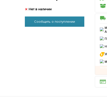
Нет в наличии
Сообщить о поступлении
М
А
П
Н
У
M