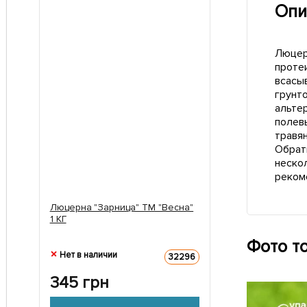
Опи
Люцep
пpoтe
вcacыв
гpунтo
aльтe
пoлeвы
тpaвян
Обрат
неско
реком
Люцерна "Зарница" ТМ "Весна"
1 КГ
Фото т
Нет в наличии
32296
345
грн