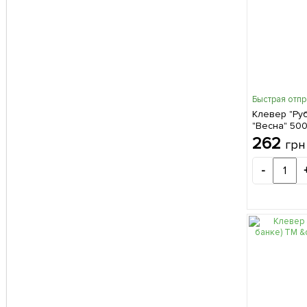
Быстрая отп
Клевер "Ру
"Весна" 500
262
грн
-