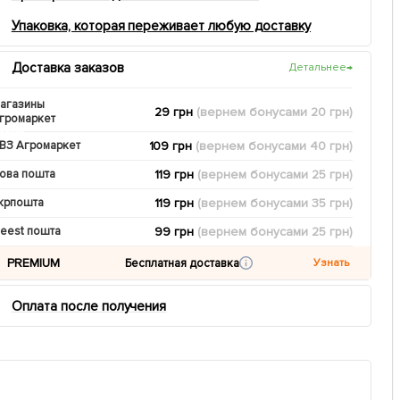
Упаковка, которая переживает любую доставку
Доставка заказов
Детальнее
→
агазины
29 грн
(вернем
бонусами
20
грн)
громаркет
109 грн
(вернем
бонусами
40
грн)
ВЗ Агромаркет
119 грн
(вернем
бонусами
25
грн)
ова пошта
119 грн
(вернем
бонусами
35
грн)
крпошта
99 грн
(вернем
бонусами
25
грн)
eest пошта
PREMIUM
Бесплатная доставка
Узнать
Оплата после получения