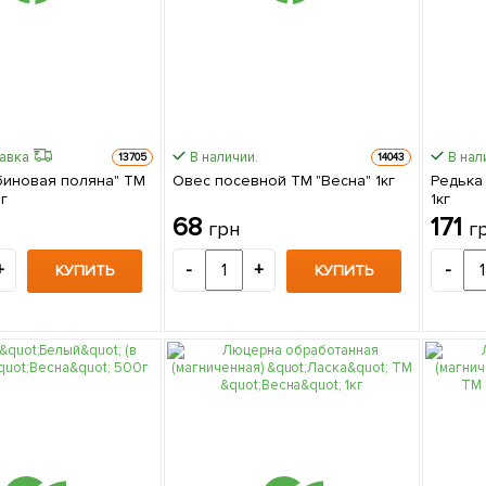
равка
В наличии.
В нал
13705
14043
биновая поляна" ТМ
Овес посевной ТМ "Весна" 1кг
Редька
г
1кг
68
171
грн
г
+
-
+
-
КУПИТЬ
КУПИТЬ