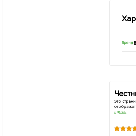
Хар
Бренд
Честн
Это стран
отображат
здесь