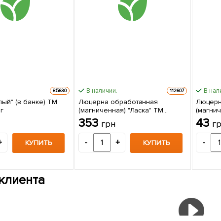
В наличии.
В нал
85630
112607
ый" (в банке) ТМ
Люцерна обработанная
Люцерн
г
(магниченная) "Ласка" ТМ
(магни
"Весна" 1кг
"Весна"
353
43
грн
г
+
-
+
-
КУПИТЬ
КУПИТЬ
клиента