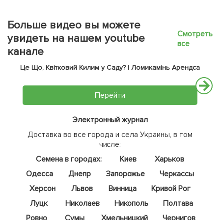
Больше видео вы можете
Смотреть
увидеть на нашем youtube
все
канале
Це Що, Квітковий Килим у Саду? | Ломикамінь Арендса
Перейти
Электронный журнал
Доставка во все города и села Украины, в том
числе:
Семена в городах:
Киев
Харьков
Одесса
Днепр
Запорожье
Черкассы
Херсон
Львов
Винница
Кривой Рог
Луцк
Николаев
Никополь
Полтава
Ровно
Сумы
Хмельницкий
Чернигов