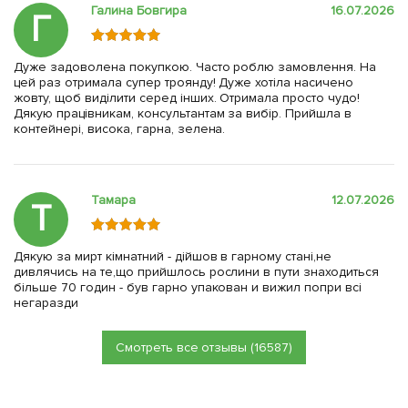
Галина Бовгира
16.07.2026
Г
Дуже задоволена покупкою. Часто роблю замовлення. На
цей раз отримала супер троянду! Дуже хотіла насичено
жовту, щоб виділити серед інших. Отримала просто чудо!
Дякую працівникам, консультантам за вибір. Прийшла в
контейнері, висока, гарна, зелена.
Тамара
12.07.2026
Т
Дякую за мирт кімнатний - дійшов в гарному стані,не
дивлячись на те,що прийшлось рослини в пути знаходиться
більше 70 годин - був гарно упакован и вижил попри всі
негаразди
Смотреть все отзывы (16587)