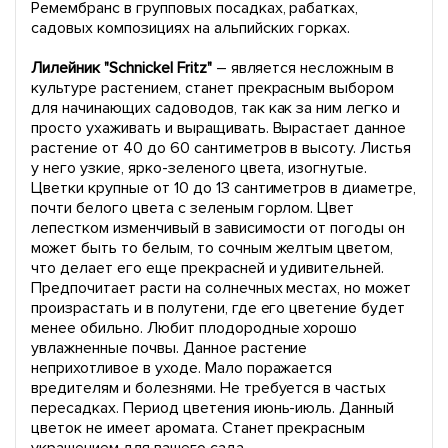
Ремембранс в групповых посадках, рабатках,
садовых композициях на альпийских горках.
Лилейник "Schnickel Fritz"
– является несложным в
культуре растением, станет прекрасным выбором
для начинающих садоводов, так как за ним легко и
просто ухаживать и выращивать. Вырастает данное
растение от 40 до 60 сантиметров в высоту. Листья
у него узкие, ярко-зеленого цвета, изогнутые.
Цветки крупные от 10 до 13 сантиметров в диаметре,
почти белого цвета с зеленым горлом. Цвет
лепестком изменчивый в зависимости от погоды он
может быть то белым, то сочным желтым цветом,
что делает его еще прекрасней и удивительней.
Предпочитает расти на солнечных местах, но может
произрастать и в полутени, где его цветение будет
менее обильно. Любит плодородные хорошо
увлажненные почвы. Данное растение
неприхотливое в уходе. Мало поражается
вредителям и болезнями. Не требуется в частых
пересадках. Период цветения июнь-июль. Данный
цветок не имеет аромата. Станет прекрасным