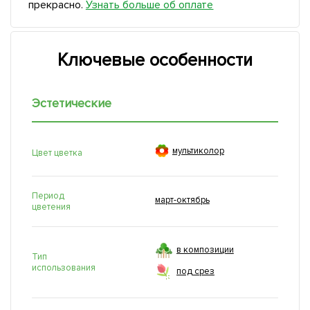
прекрасно.
Узнать больше об оплате
Ключевые особенности
Эстетические

мультиколор
Цвет цветка
Период
март-октябрь
цветения
в композиции
Тип
использования
под срез