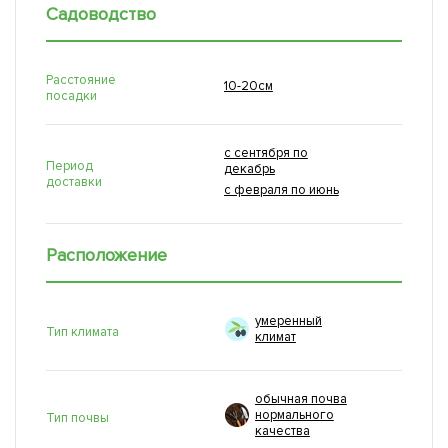
Садоводство
Расстояние
10-20см
посадки
с сентября по
Период
декабрь
доставки
с февраля по июнь
Расположение
умеренный
Тип климата
климат
обычная почва
нормального
Тип почвы
качества