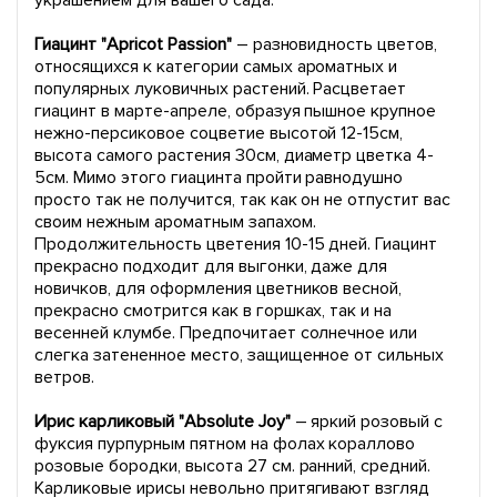
украшением для вашего сада.
Гиацинт "Apricot Passion"
– разновидность цветов,
относящихся к категории самых ароматных и
популярных луковичных растений. Расцветает
гиацинт в марте-апреле, образуя пышное крупное
нежно-персиковое соцветие высотой 12-15см,
высота самого растения 30см, диаметр цветка 4-
5см. Мимо этого гиацинта пройти равнодушно
просто так не получится, так как он не отпустит вас
своим нежным ароматным запахом.
Продолжительность цветения 10-15 дней. Гиацинт
прекрасно подходит для выгонки, даже для
новичков, для оформления цветников весной,
прекрасно смотрится как в горшках, так и на
весенней клумбе. Предпочитает солнечное или
слегка затененное место, защищенное от сильных
ветров.
Ирис карликовый "Absolute Joy"
– яркий розовый с
фуксия пурпурным пятном на фолах кораллово
розовые бородки, высота 27 см. ранний, средний.
Карликовые ирисы невольно притягивают взгляд