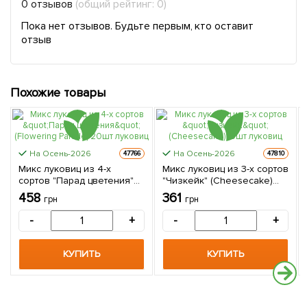
0 отзывов
(общий рейтинг: 0)
Пока нет отзывов. Будьте первым, кто оставит
отзыв
Похожие товары
На Осень-2026
На Осень-2026
47766
47810
Микс луковиц из 4-х
Микс луковиц из 3-х сортов
сортов "Парад цветения"
"Чизкейк" (Cheesecake)
(Flowering Parade) 20шт
15шт луковиц
458
361
грн
грн
луковиц
-
+
-
+
КУПИТЬ
КУПИТЬ