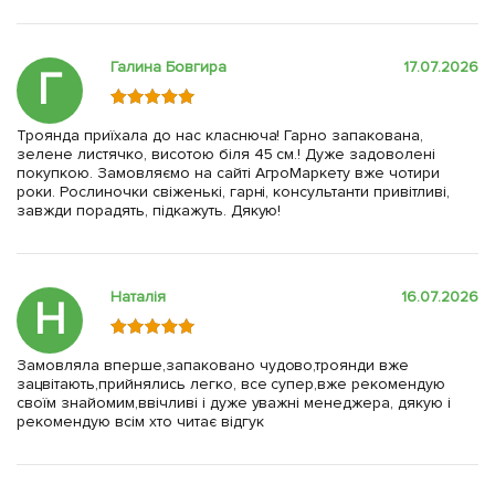
Галина Бовгира
17.07.2026
Г
Троянда приїхала до нас класнюча! Гарно запакована,
зелене листячко, висотою біля 45 см.! Дуже задоволені
покупкою. Замовляємо на сайті АгроМаркету вже чотири
роки. Рослиночки свіженькі, гарні, консультанти привітливі,
завжди порадять, підкажуть. Дякую!
Наталія
16.07.2026
Н
Замовляла вперше,запаковано чудово,троянди вже
зацвітають,прийнялись легко, все супер,вже рекомендую
своїм знайомим,ввічливі і дуже уважні менеджера, дякую і
рекомендую всім хто читає відгук