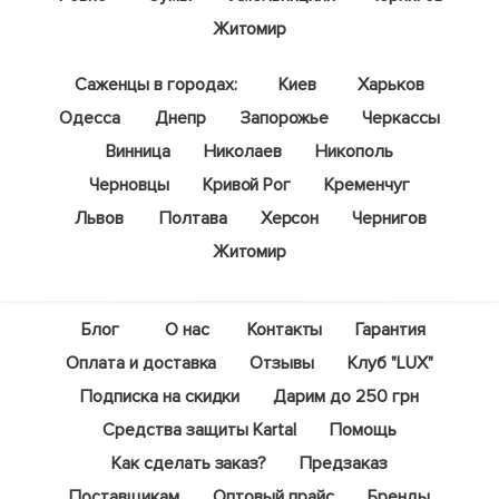
Житомир
Саженцы в городах:
Киев
Харьков
Одесса
Днепр
Запорожье
Черкассы
Винница
Николаев
Никополь
Черновцы
Кривой Рог
Кременчуг
Львов
Полтава
Херсон
Чернигов
Житомир
Блог
О нас
Контакты
Гарантия
Оплата и доставка
Отзывы
Клуб "LUX"
Подписка на скидки
Дарим до 250 грн
Средства защиты Kartal
Помощь
Как сделать заказ?
Предзаказ
Поставщикам
Оптовый прайс
Бренды