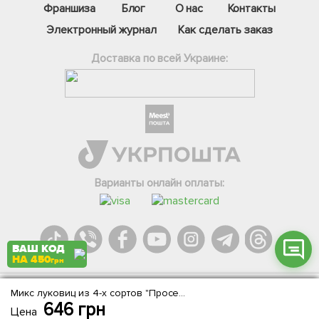
Франшиза
Блог
О нас
Контакты
Электронный журнал
Как сделать заказ
Доставка по всей Украине:
Фейсбук
Телеграм
Вайбер
Інстаграм
Варианты онлайн оплаты:
Онлайн чат
ВАШ КОД
НА 450
грн
Микс луковиц из 4-х сортов "Просекко" (Prosecco) 9шт луковиц
Agromarket.Copyright © 2013-2026. Все права защищены
646
грн
Цена