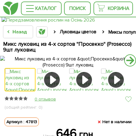
КАТАЛОГ
ПОИСК
КОРЗИНА
Назад
Луковицы цветов
Миксы попул
Микс луковиц из 4-х сортов "Просекко" (Prosecco)
9шт луковиц
0 отзывов
(общий рейтинг: 0)
Артикул : 47813
Нет в наличии
646
грн