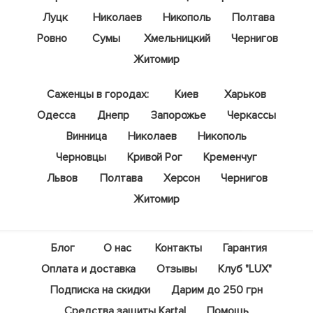
Луцк
Николаев
Никополь
Полтава
Ровно
Сумы
Хмельницкий
Чернигов
Житомир
Саженцы в городах:
Киев
Харьков
Одесса
Днепр
Запорожье
Черкассы
Винница
Николаев
Никополь
Черновцы
Кривой Рог
Кременчуг
Львов
Полтава
Херсон
Чернигов
Житомир
Блог
О нас
Контакты
Гарантия
Оплата и доставка
Отзывы
Клуб "LUX"
Подписка на скидки
Дарим до 250 грн
Средства защиты Kartal
Помощь