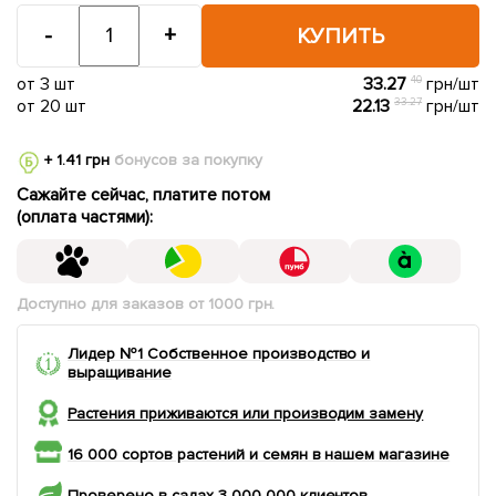
-
+
КУПИТЬ
от 3 шт
33.27
40
грн/шт
от 20 шт
22.13
33.27
грн/шт
+ 1.41 грн
бонусов за покупку
Сажайте сейчас, платите потом
(оплата частями):
Доступно для заказов от 1000 грн.
Лидер №1 Собственное производство и
выращивание
Растения приживаются или производим замену
16 000 сортов растений и семян в нашем магазине
Проверено в садах 3 000 000 клиентов