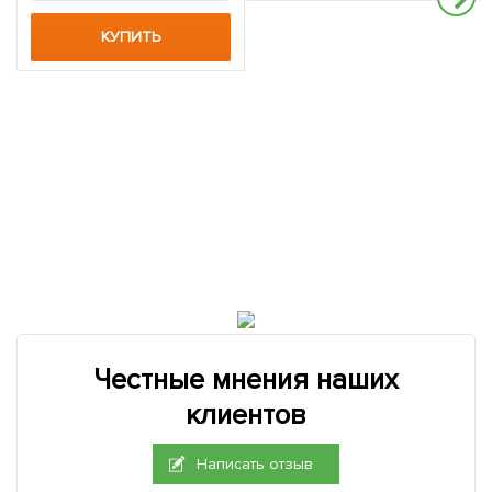
обильноцветущий сорт) 1
саженец в упаковке
КУПИТЬ
Честные мнения наших
клиентов
Написать отзыв