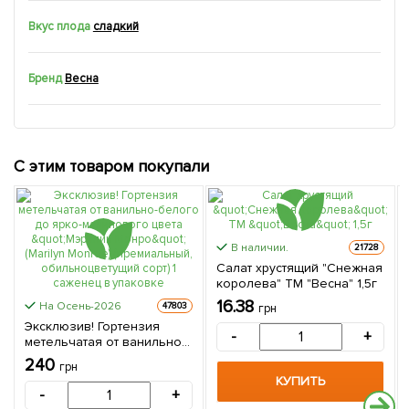
Вкус плода
сладкий
Бренд
Весна
С этим товаром покупали
В наличии.
21728
Салат хрустящий "Снежная
королева" ТМ "Весна" 1,5г
16.38
На Осень-2026
47803
грн
Эксклюзив! Гортензия
-
+
метельчатая от ванильно-
белого до ярко-
240
грн
малинового цвета
КУПИТЬ
"Мэрилин Монро" (Marilyn
-
+
Monroe) (премиальный,