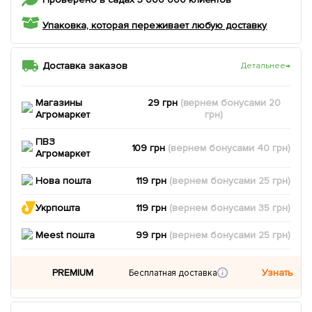
Упаковка, которая переживает любую доставку
Доставка заказов
Детальнее
→
Магазины
29 грн
(вернем
бонусами
20
Агромаркет
грн)
ПВЗ
109 грн
(вернем
бонусами
40
грн)
Агромаркет
Нова пошта
119 грн
(вернем
бонусами
25
грн)
Укрпошта
119 грн
(вернем
бонусами
35
грн)
Meest пошта
99 грн
(вернем
бонусами
25
грн)
PREMIUM
Узнать
Бесплатная доставка