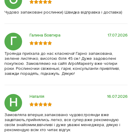
О
Чудово запаковані рослинки) Швидка відправка і доставка)
Галина Бовгира
17.07.2026
Г
Троянда приїхала до нас класнюча! Гарно запакована,
зелене листячко, висотою біля 45 см.! Дуже задоволені
покупкою. Замовляємо на сайті АгроМаркету вже чотири
роки. Рослиночки свіженькі, гарні, консультанти привітливі,
завжди порадять, підкажуть. Дякую!
Наталія
16.07.2026
Н
Замовляла вперше,запаковано чудово,троянди вже
зацвітають,прийнялись легко, все супер,вже рекомендую
своїм знайомим,ввічливі і дуже уважні менеджера, дякую і
рекомендую всім хто читає відгук