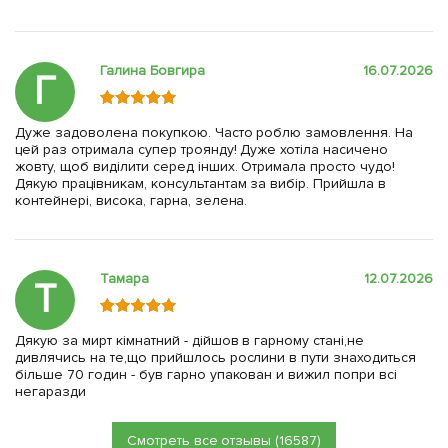
Галина Бовгира
16.07.2026
Г
Дуже задоволена покупкою. Часто роблю замовлення. На
цей раз отримала супер троянду! Дуже хотіла насичено
жовту, щоб виділити серед інших. Отримала просто чудо!
Дякую працівникам, консультантам за вибір. Прийшла в
контейнері, висока, гарна, зелена.
Тамара
12.07.2026
Т
Дякую за мирт кімнатний - дійшов в гарному стані,не
дивлячись на те,що прийшлось рослини в пути знаходиться
більше 70 годин - був гарно упакован и вижил попри всі
негаразди
Смотреть все отзывы (16587)